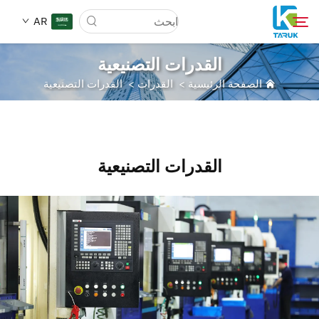
AR
القدرات التصنيعية
الصفحة الرئيسية
>
القدرات
>
القدرات التصنيعية
لماذا TARUK
أسواق الطب
القدرات التصنيعية
القدرات
أخبار وأحداث
من نحن
مدونة