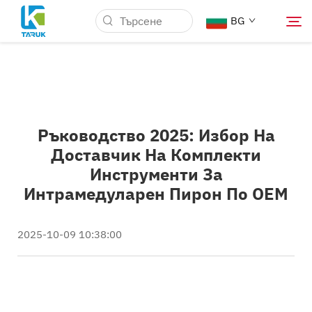
BG
Защо TARUK
Ръководство 2025: Избор На
Медицински пазари
Доставчик На Комплекти
Инструменти За
Възможности
Интрамедуларен Пирон По OEM
Новини и Събития
2025-10-09 10:38:00
За нас
Блог