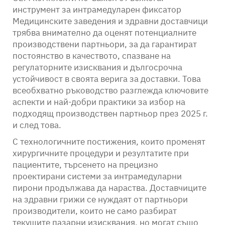
инструмент за интрамедуларен фиксатор
Медицинските заведения и здравни доставчици
трябва внимателно да оценят потенциалните
производствени партньори, за да гарантират
постоянство в качеството, спазване на
регулаторните изисквания и дългосрочна
устойчивост в своята верига за доставки. Това
всеобхватно ръководство разглежда ключовите
аспекти и най-добри практики за избор на
подходящ производствен партньор през 2025 г.
и след това.
С технологичните постижения, които променят
хирургичните процедури и резултатите при
пациентите, търсенето на прецизно
проектирани системи за интрамедуларни
пирони продължава да нараства. Доставчиците
на здравни грижи се нуждаят от партньори
производители, които не само разбират
текущите пазарни изисквания, но могат също