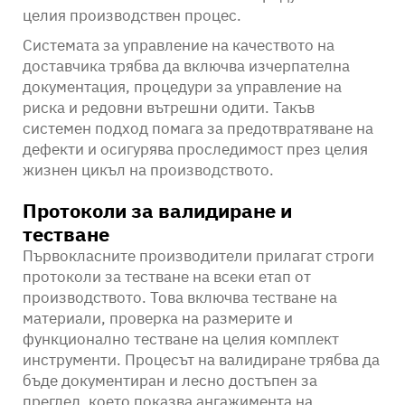
целия производствен процес.
Системата за управление на качеството на
доставчика трябва да включва изчерпателна
документация, процедури за управление на
риска и редовни вътрешни одити. Такъв
системен подход помага за предотвратяване на
дефекти и осигурява проследимост през целия
жизнен цикъл на производството.
Протоколи за валидиране и
тестване
Първокласните производители прилагат строги
протоколи за тестване на всеки етап от
производството. Това включва тестване на
материали, проверка на размерите и
функционално тестване на целия комплект
инструменти. Процесът на валидиране трябва да
бъде документиран и лесно достъпен за
преглед, което показва ангажимента на