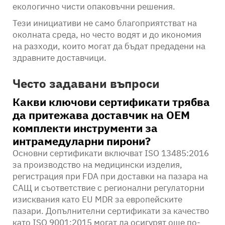
екологично чисти опаковъчни решения.
Тези инициативи не само благоприятстват на
околната среда, но често водят и до икономия
на разходи, които могат да бъдат предадени на
здравните доставчици.
Често задавани въпроси
Какви ключови сертификати трябва
да притежава доставчик на OEM
комплекти инструменти за
интрамедуларни пирони?
Основни сертификати включват ISO 13485:2016
за производство на медицински изделия,
регистрация при FDA при доставки на пазара на
САЩ и съответствие с регионални регулаторни
изисквания като EU MDR за европейските
пазари. Допълнителни сертификати за качество
като ISO 9001:2015 могат да осигурят още по-