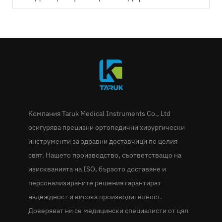
Компания Taruk Medical Instruments Co., Ltd
осигурява прецизни ортопедични хирургически
инструменти за здравни доставчици по целия
свят. Нашето производство, съответстващо на
изискванията на ISO, бързото доставяне и
персонализираните решения гарантират
надеждност и висока производителност.
Доверяват ни се медицински специалисти от цял