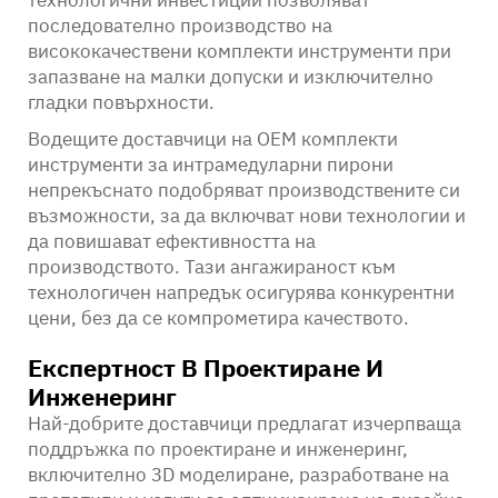
технологични инвестиции позволяват
последователно производство на
висококачествени комплекти инструменти при
запазване на малки допуски и изключително
гладки повърхности.
Водещите доставчици на OEM комплекти
инструменти за интрамедуларни пирони
непрекъснато подобряват производствените си
възможности, за да включват нови технологии и
да повишават ефективността на
производството. Тази ангажираност към
технологичен напредък осигурява конкурентни
цени, без да се компрометира качеството.
Експертност В Проектиране И
Инженеринг
Най-добрите доставчици предлагат изчерпваща
поддръжка по проектиране и инженеринг,
включително 3D моделиране, разработване на