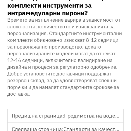
комплекти инструменти за
интрамедуларни пирони?
Времето за изпълнение варира в зависимост от
сложността, количеството и изискванията за
персонализация. Стандартните инструментални
комплекти обикновено изискват 8-12 седмици
за първоначално производство, докато
персонализираните модели могат да отнемат
12-16 седмици, включително валидиране на
дизайна и процеси за регулаторно одобрение.
Добре установените доставчици поддържат
резервен склад, за да удовлетворяват спешни
поръчки и да намалят стандартните срокове за
доставка.
Предишна страница:
Предимства на водещ доставчик на OEM комплекти инструменти за интрамедуларен пирон
Следваща страница:
Стандарти за качество: Доставчик на комплекти инструменти за интрамедуларен пирон по OEM