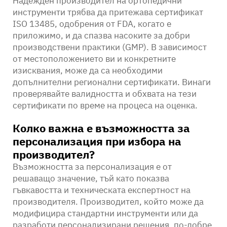
Надежден производител на ортопедични
инструменти трябва да притежава сертификат
ISO 13485, одобрения от FDA, когато е
приложимо, и да спазва насоките за добри
производствени практики (GMP). В зависимост
от местоположението ви и конкретните
изисквания, може да са необходими
допълнителни регионални сертификати. Винаги
проверявайте валидността и обхвата на тези
сертификати по време на процеса на оценка.
Колко важна е възможността за
персонализация при избора на
производител?
Възможността за персонализация е от
решаващо значение, тъй като показва
гъвкавостта и техническата експертност на
производителя. Производител, който може да
модифицира стандартни инструменти или да
разработи персонализирани решения, по-добре