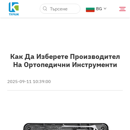
BG
Защо TARUK
Как Да Изберете Производител
Медицински пазари
На Ортопедични Инструменти
Възможности
2025-09-11 10:39:00
Новини и Събития
За нас
Блог