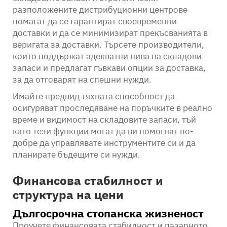
разположените дистрибуционни центрове
помагат да се гарантират своевременни
доставки и да се минимизират прекъсванията в
веригата за доставки. Търсете производители,
които поддържат адекватни нива на складови
запаси и предлагат гъвкави опции за доставка,
за да отговарят на спешни нужди.
Имайте предвид тяхната способност да
осигуряват проследяване на поръчките в реално
време и видимост на складовите запаси, тъй
като тези функции могат да ви помогнат по-
добре да управлявате инструментите си и да
планирате бъдещите си нужди.
Финансова стабилност и
структура на цени
Дългосрочна стопанска жизненост
Проучете финансовата стабилност и пазарното