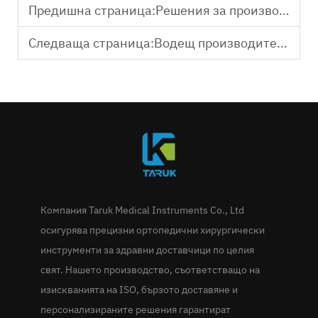
Предишна страница:
Решения за производство на персонализирани коленни инструменти по поръчка
Следваща страница:
Водещ производител на ортопедични инструменти – стандарти за качество
Компания Taruk Medical Instruments Co., Ltd
осигурява прецизни ортопедични хирургически
инструменти за здравни доставчици по целия
свят. Нашето производство, съответстващо на
изискванията на ISO, бързото доставяне и
персонализираните решения гарантират