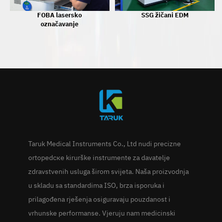
FOBA lasersko
SSG žičani EDM
označavanje
Taruk Medical Instruments Co., Ltd nudi precizne
ortopedске kirurške instrumente za davatelje
zdravstvenih usluga širom svijeta. Naša proizvodnja
u skladu sa standardima ISO, brza isporuka i
prilagođena rješenja osiguravaju pouzdanost i
vrhunske performanse. Vjeruju nam medicinski