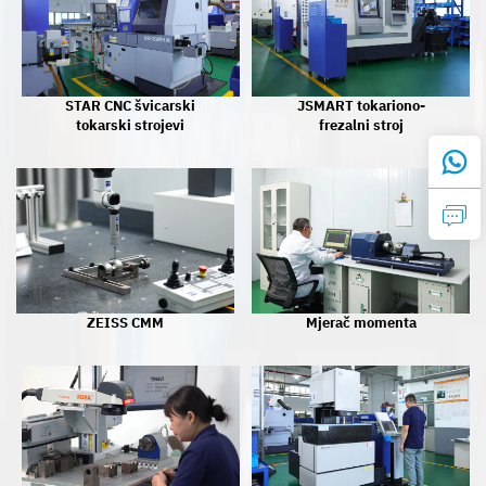
STAR CNC švicarski
JSMART tokariono-
tokarski strojevi
frezalni stroj
ZEISS CMM
Mjerač momenta