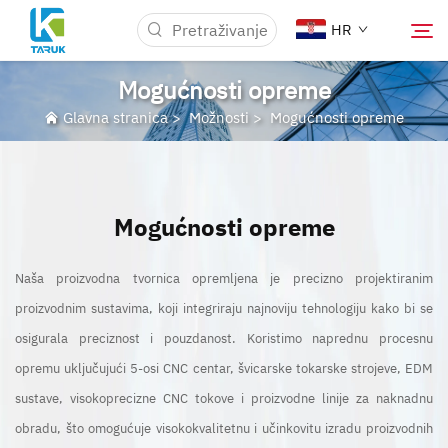
HR
Mogućnosti opreme
Glavna stranica
>
Možnosti
>
Mogućnosti opreme
Zašto TARUK
Medicinski tržišta
Mogućnosti opreme
Možnosti
Naša proizvodna tvornica opremljena je precizno projektiranim
proizvodnim sustavima, koji integriraju najnoviju tehnologiju kako bi se
Vijesti i događaji
osigurala preciznost i pouzdanost. Koristimo naprednu procesnu
opremu uključujući 5-osi CNC centar, švicarske tokarske strojeve, EDM
O nama
sustave, visokoprecizne CNC tokove i proizvodne linije za naknadnu
obradu, što omogućuje visokokvalitetnu i učinkovitu izradu proizvodnih
Blog