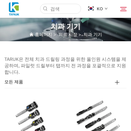
KO
치과 기기
홈페이지
>
의료 시장
>
치과 기기
왜 TARUK인가
의료 시장
TARUK은 전체 치과 드릴링 과정을 위한 올인원 시스템을 제
공하며, 파일럿 드릴부터 탭까지 전 과정을 포괄적으로 지원
합니다.
기능
모든 제품
뉴스 & 이벤트
회사 소개
블로그