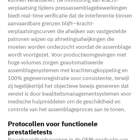
kunnen veranderen. De monitoring van kracht-
verplaatsing tijdens pressassemblagebewerkingen
biedt real-time verificatie dat de interferentie binnen
aanvaardbare grenzen blijft—kracht-
verplaatsingscurven die afwijken van vastgestelde
patronen wijzen op afmetingsafwijkingen die
moeten worden onderzocht voordat de assemblage
wordt voortgezet. Voor productieomgevingen met
hoge volumes zorgen geautomatiseerde
assemblagesystemen met krachterugkoppeling en
100% gegevensregistratie voor consistentie, terwijl
zij tegelijkertijd het objectieve bewijs genereren dat
vereist is door kwaliteitsmanagementsystemen voor
medische hulpmiddelen om de geschiktheid en
controle van het assemblageproces aan te tonen.
Protocollen voor functionele
prestatietests
Nauwkeurigheidsnormen in de OEM-productie van