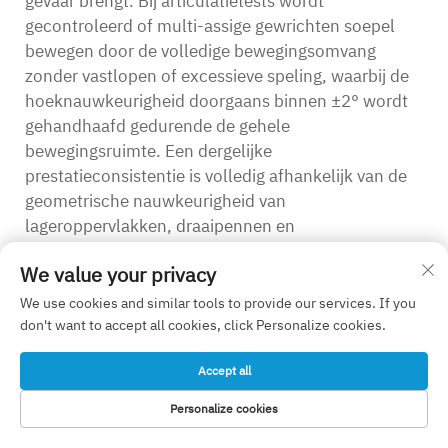
gevaar brengt. Bij articulatietests wordt
gecontroleerd of multi-assige gewrichten soepel
bewegen door de volledige bewegingsomvang
zonder vastlopen of excessieve speling, waarbij de
hoeknauwkeurigheid doorgaans binnen ±2° wordt
gehandhaafd gedurende de gehele
bewegingsruimte. Een dergelijke
prestatieconsistentie is volledig afhankelijk van de
geometrische nauwkeurigheid van
lageroppervlakken, draaipennen en
vergrendelmechanismen die zijn vervaardigd
We value your privacy
volgens zeer strenge toleranties.
We use cookies and similar tools to provide our services. If you
Duurzaamheidstests onderwerpen minimaal
don't want to accept all cookies, click Personalize cookies.
invasieve orthopedische hulpmiddelen van OEM-
componenten aan duizenden of tienduizenden
Accept all
bedieningscycli om het chirurgisch gebruik
gedurende de levensduur te simuleren.
Personalize cookies
Trekkerystemen kunnen 10.000 keer worden
STARTPAGINA
PRODUCTEN
E-MAIL
TEL