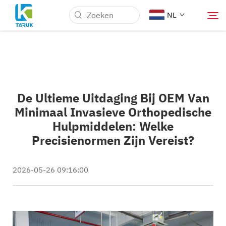
NL
Waarom TARUK
De Ultieme Uitdaging Bij OEM Van
Medische markten
Minimaal Invasieve Orthopedische
Hulpmiddelen: Welke
Mogelijkheden
Precisienormen Zijn Vereist?
Nieuws & Evenementen
2026-05-26 09:16:00
Over Ons
Blog