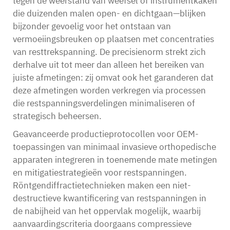
tegen de weerstand van weefsel of instrumentkaken
die duizenden malen open- en dichtgaan—blijken
bijzonder gevoelig voor het ontstaan van
vermoeiingsbreuken op plaatsen met concentraties
van resttrekspanning. De precisienorm strekt zich
derhalve uit tot meer dan alleen het bereiken van
juiste afmetingen: zij omvat ook het garanderen dat
deze afmetingen worden verkregen via processen
die restspanningsverdelingen minimaliseren of
strategisch beheersen.
Geavanceerde productieprotocollen voor OEM-
toepassingen van minimaal invasieve orthopedische
apparaten integreren in toenemende mate metingen
en mitigatiestrategieën voor restspanningen.
Röntgendiffractietechnieken maken een niet-
destructieve kwantificering van restspanningen in
de nabijheid van het oppervlak mogelijk, waarbij
aanvaardingscriteria doorgaans compressieve