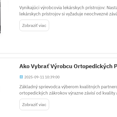
Vynikajúci výrobcovia lekárskych prístrojov: Nas
lekárskych prístrojov si vyžaduje neochvezné závä
ortopedických nástrojoch. Popredný výrobca orto
Zobraziť viac
Ako Vybrať Výrobcu Ortopedických P
2025-09-11 10:39:00
Základný sprievodca výberom kvalitných partnero
ortopedických zákrokov výrazne závisí od kvality 
používaných v operačnej sále. Výber správneho v
Zobraziť viac