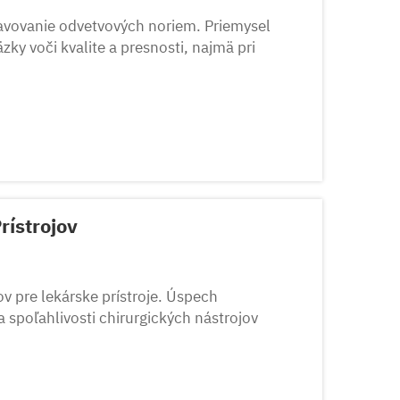
tavovanie odvetvových noriem. Priemysel
zky voči kvalite a presnosti, najmä pri
pedických nástrojov musí...
rístrojov
v pre lekárske prístroje. Úspech
a spoľahlivosti chirurgických nástrojov
ýrobcu ortopedických nástrojov...