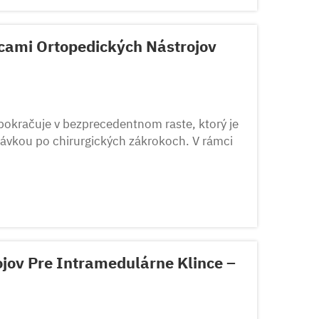
cami Ortopedických Nástrojov
pokračuje v bezprecedentnom raste, ktorý je
ávkou po chirurgických zákrokoch. V rámci
opedických nástrojov OEM stala...
jov Pre Intramedulárne Klince –