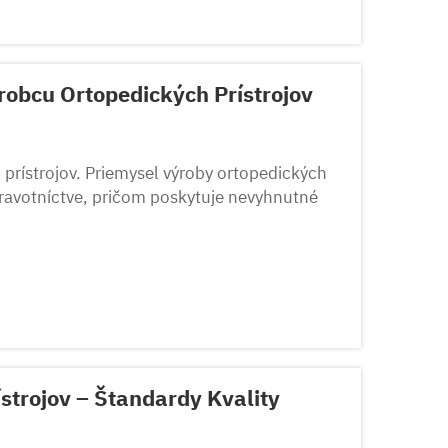
ýrobcu Ortopedických Prístrojov
prístrojov. Priemysel výroby ortopedických
ravotníctve, pričom poskytuje nevyhnutné
vykonávať život zmenšujúce zákroky. A...
strojov – Štandardy Kvality