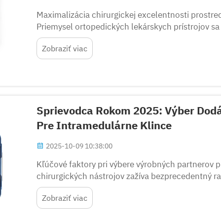
Maximalizácia chirurgickej excelentnosti prostr
Priemysel ortopedických lekárskych prístrojov sa 
hrajú kľúčovú úlohu pri úspešných výsledkoch l
Zobraziť viac
sady nástrojov pre intramedulárne klince...
Sprievodca Rokom 2025: Výber Dodá
Pre Intramedulárne Klince
2025-10-09 10:38:00
Kľúčové faktory pri výbere výrobných partnerov p
chirurgických nástrojov zažíva bezprecedentný ra
sady nástrojov pre intramedulárne klince OEM dô
Zobraziť viac