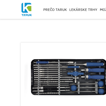
PREČO TARUK
LEKÁRSKE TRHY
MO
ORTOPEDICKÉ NÁST
TRAUMA A KONČATINY
CHRBTICA
KĹB
KOLENO
RÁMOVÉ VRTÁKY, METČ
VRTÁKY
OBRÁBANIE IMPLAN