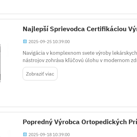
Najlepší Sprievodca Certifikáciou V
2025-09-25 10:39:00
Navigácia v komplexnom svete výroby lekárskych 
nástrojov zohráva kľúčovú úlohu v modernom zd
nástroje a zariadenia, ktoré umožňujú chirurgom 
Zobraziť viac
Popredný Výrobca Ortopedických Prí
2025-09-18 10:39:00