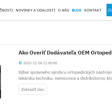
Zí
ŽNOSTI
NOVINKY A UDALOSTI
O NÁS
BLOG
KONTAKT
ROJE
ŠPORTOVO-MEDICKÉ
KOMPONENTY
NÁSTROJE
CHIRURGICK
Ako Overiť Dodávateľa OEM Ortopedi
E A
2025-11-06 11:00:00
Výber správneho výrobcu ortopedických nástrojo
TÁTOV
KUFRE & PODNOSY
lekársku techniku, nemocnice a distribútorov, ktor
chirurgické nástroje. Trh s ortopedickými prístro
Zobraziť viac
ktoré spĺňajú prísne požiadavky...