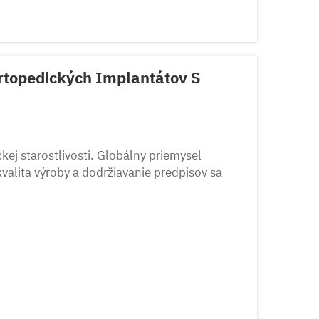
rtopedických Implantátov S
kej starostlivosti. Globálny priemysel
kvalita výroby a dodržiavanie predpisov sa
 partnerstve...