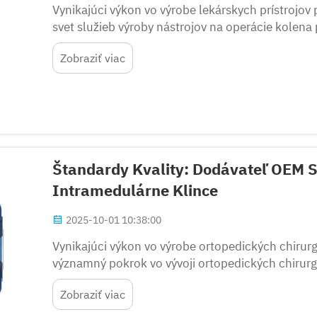
Vynikajúci výkon vo výrobe lekárskych prístrojov 
svet služieb výroby nástrojov na operácie kolen
moderného ortopedického lekárstva. Tieto presné
Zobraziť viac
Štandardy Kvality: Dodávateľ OEM S
Intramedulárne Klince
2025-10-01 10:38:00
Vynikajúci výkon vo výrobe ortopedických chirurg
významný pokrok vo vývoji ortopedických chirurg
odvetví systémov intramedulárnych klincov. Ako in
Zobraziť viac