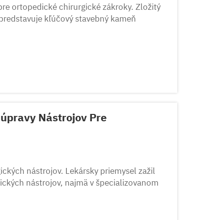
pre ortopedické chirurgické zákroky. Zložitý
a predstavuje kľúčový stavebný kameň
 nástroje tvoria základ úspešných...
úpravy Nástrojov Pre
ických nástrojov. Lekársky priemysel zažil
ických nástrojov, najmä v špecializovanom
tr...