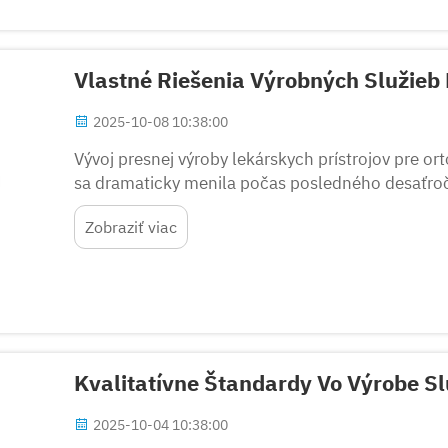
Vlastné Riešenia Výrobných Služieb 
2025-10-08 10:38:00
Vývoj presnej výroby lekárskych prístrojov pre or
sa dramaticky menila počas posledného desaťroč
pre kolenné nástroje vedú pokrok vo vynálezkoch
Zobraziť viac
Kvalitatívne Štandardy Vo Výrobe Sl
2025-10-04 10:38:00