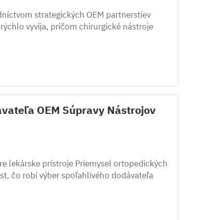
edníctvom strategických OEM partnerstiev
rýchlo vyvíja, pričom chirurgické nástroje
iečby pacientov. Spolupráca s dodávateľom
vateľa OEM Súpravy Nástrojov
re lekárske prístroje Priemysel ortopedických
st, čo robí výber spoľahlivého dodávateľa
ležitejším ako kedykoľvek predtým...