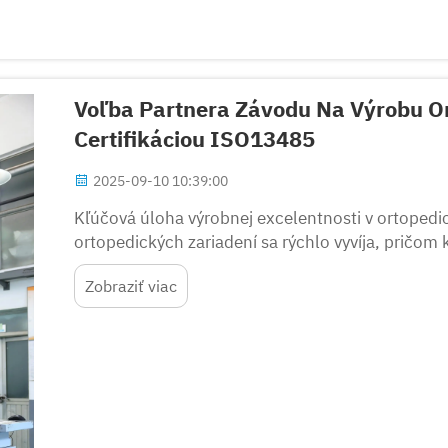
Voľba Partnera Závodu Na Výrobu O
Certifikáciou ISO13485
2025-09-10 10:39:00
Kľúčová úloha výrobnej excelentnosti v ortopedic
ortopedických zariadení sa rýchlo vyvíja, pričom 
stávajú čoraz dôležitejšími faktormi pri úspešnom
Zobraziť viac