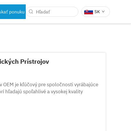
skať ponuku
SK
ZUBNÉ NÁSTROJE
ÝCH ROBOTOV
ckých Prístrojov
v OEM je kľúčový pre spoločnosti vyrábajúce
í hľadajú spoľahlivé a vysokej kvality
jmi si vyžaduje presne spracované nástroje,