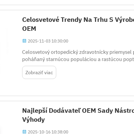
Celosvetové Trendy Na Trhu S Výrob
OEM
2025-11-03 10:30:00
Celosvetový ortopedický zdravotnícky priemysel 
poháňaný starnúcou populáciou a rastúcou popt
tohto sa rozširujúceho trhu sa úloha výrobcu ort
Zobraziť viac
Najlepší Dodávateľ OEM Sady Nástro
Výhody
2025-10-16 10:38:00