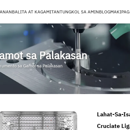
SANAN
BALITA AT KAGAMITAN
TUNGKOL SA AMIN
BLOG
MAKIPAG
SA
MGA INSTRUMENTO SA
MGA KOMPON
MEDISINA NG PALAKASAN
ROBOT SA PA
amot sa Palakasan
rumento sa Gamot sa Palakasan
LS
G
CASES & TRAYS
Lahat-Sa-Is
Cruciate Li