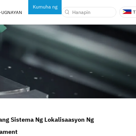
Kumuha ng
T
-UGNAYAN
Quote
ENTE NG MGA
KAGAMITANG DENTAL
G-OOPERA
ang Sistema Ng Lokalisaasyon Ng
gament