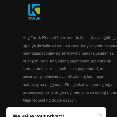
Ang Taruk Medical Instruments Co., Ltd ay nagbibiga
ng mga de-kalidad na instrumentong ortopediko par
mga tagapagbigay ng serbisyong pangkalusugan sa
buong mundo. Ang aming pagmamanupaktura na
sumusunod sa ISO, mabilis na paghahatid, at
pasadyang solusyon ay tinitiyak ang katatagan at
mahusay na pagganap. Pinagkakatiwalaan ng mga
propesyonal sa larangan ng medisina sa buong mund
Mag-request ng quote ngayon.
We value your privacy