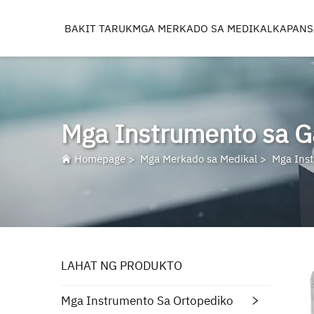
BAKIT TARUK
MGA MERKADO SA MEDIKAL
KAPAN
MGA INSTRUMENTO 
ORTOPEDIKO
TRAUMA AT MGA DULO
Mga Instrumento sa G
LIKOD
BAYWANG
Homepage
>
Mga Merkado sa Medikal
>
Mga Inst
TUIL
REAMERS, TAPS AT DRIL
IMPLANT MACHININ
LAHAT NG PRODUKTO
Mga Instrumento Sa Ortopediko