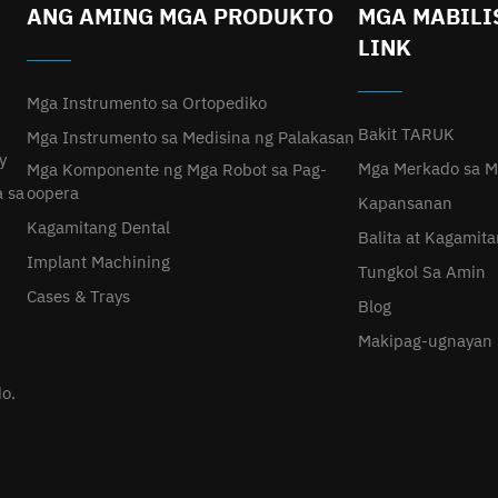
ANG AMING MGA PRODUKTO
MGA MABILI
LINK
Mga Instrumento sa Ortopediko
Bakit TARUK
Mga Instrumento sa Medisina ng Palakasan
y
Mga Merkado sa M
Mga Komponente ng Mga Robot sa Pag-
a sa
oopera
Kapansanan
Kagamitang Dental
Balita at Kagamita
Implant Machining
Tungkol Sa Amin
Cases & Trays
Blog
Makipag-ugnayan
o.