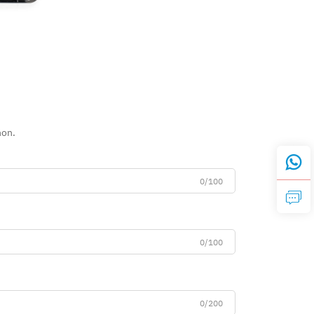
hon.
0/100
0/100
0/200