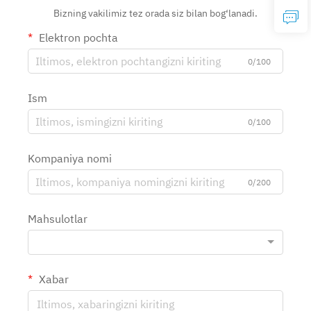
Bizning vakilimiz tez orada siz bilan bog‘lanadi.
Elektron pochta
0/100
Ism
0/100
Kompaniya nomi
0/200
Mahsulotlar
Xabar