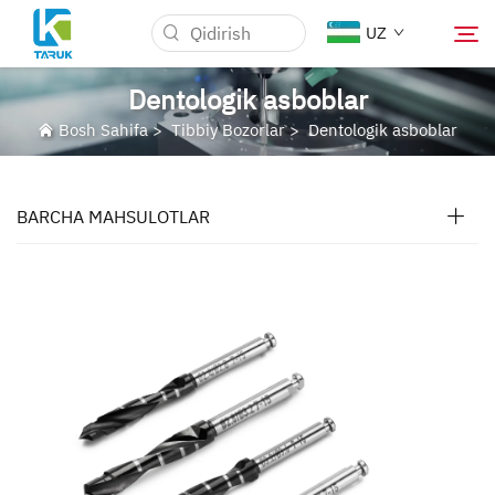
UZ
Dentologik asboblar
Bosh Sahifa
>
Tibbiy Bozorlar
>
Dentologik asboblar
Nima uchun TARUK
Tibbiy Bozorlar
BARCHA MAHSULOTLAR
Imkoniyatlar
Yangiliklar va Tadbirlar
Biz Haqidida
Blog