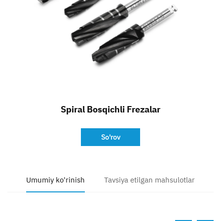
Bog'lanish
Spiral Bosqichli Frezalar
So'rov
Umumiy ko'rinish
Tavsiya etilgan mahsulotlar