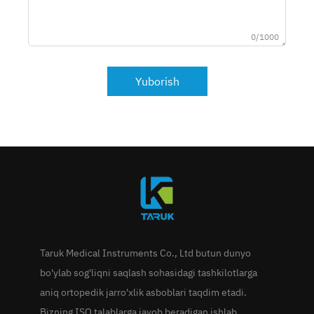
0/1000
Yuborish
Taruk Medical Instruments Co., Ltd butun dunyo
bo'ylab sog'liqni saqlash sohasidagi tashkilotlarga
aniq ortopedik jarro'xlik asboblari taqdim etadi.
Bizning ISO talablarga javob beradigan ishlab