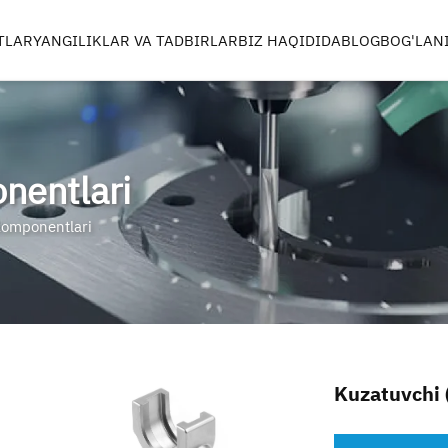
TLAR
YANGILIKLAR VA TADBIRLAR
BIZ HAQIDIDA
BLOG
BOG'LAN
AR
SPORT TIBBIYOTI
JARROHLIK R
ASBOBLAR
KOMPONENTA
TLAR
nentlari
 komponentlari
RILLS
ANMASI
HOLLARI & BORTLAR
Kuzatuvchi 