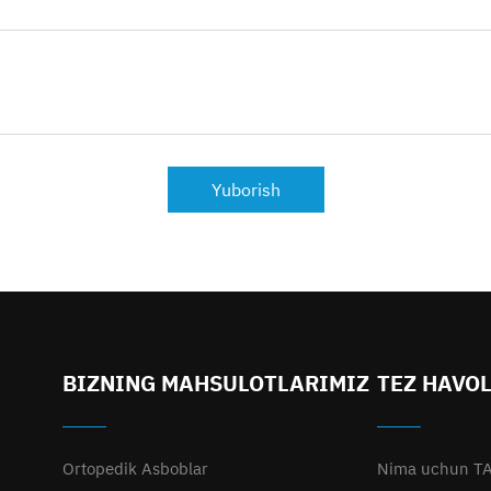
Yuborish
BIZNING MAHSULOTLARIMIZ
TEZ HAVO
Ortopedik Asboblar
Nima uchun T