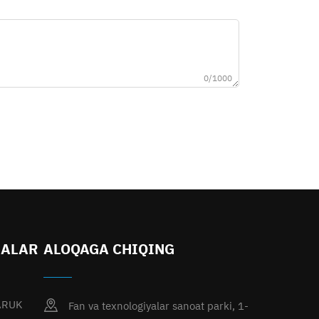
0/1000
LALAR
ALOQAGA CHIQING
ARUK
Fan va texnologiyalar sanoat parki, 1-