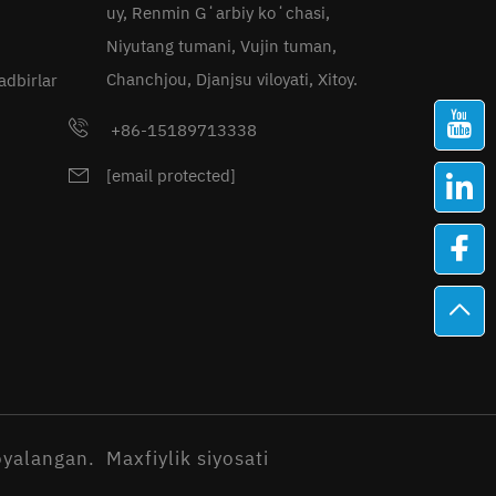
uy, Renmin Gʻarbiy koʻchasi,
Niyutang tumani, Vujin tuman,
Chanchjou, Djanjsu viloyati, Xitoy.
Tadbirlar
+86-15189713338
[email protected]
oyalangan.
Maxfiylik siyosati