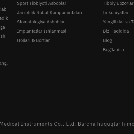
Sport Tibbiyoti Asboblar
Tibbiy Bozorlar
ylab
Jarrohlik Robot Komponentalari
Imkoniyatlar
pedik
Stomatologiya Asboblar
Yangiliklar va 
rga
Implantatlar Ishlanmasi
Biz Haqidida
ish
Hollari & Bortlar
Blog
Bog'lanish
ang.
Medical Instruments Co., Ltd. Barcha huquqlar him