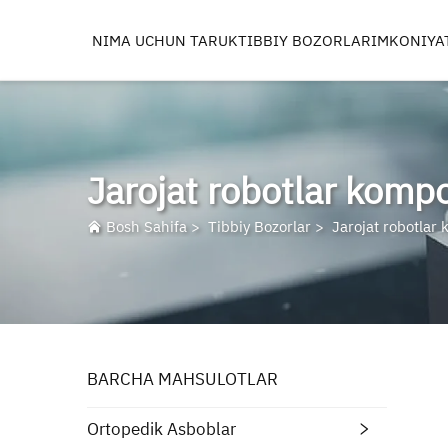
NIMA UCHUN TARUK
TIBBIY BOZORLAR
IMKONIYA
ORTOPEDIK ASBOBL
TRAVMA VA EXTREMITE
BEL
Jarojat robotlar kompo
BALDIR
TIZZANING
Bosh Sahifa
>
Tibbiy Bozorlar
>
Jarojat robotlar
REAMERLAR, TAPS VA D
IMPLANTATLAR ISHL
BARCHA MAHSULOTLAR
Ortopedik Asboblar