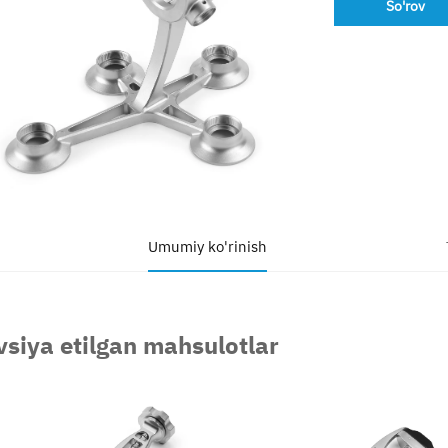
So'rov
Umumiy ko'rinish
vsiya etilgan mahsulotlar