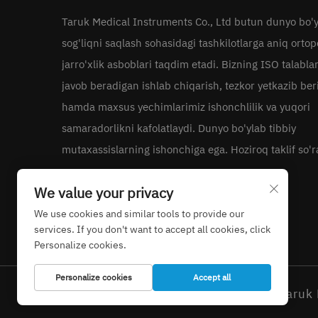
Taruk Medical Instruments Co., Ltd butun dunyo bo'
sog'liqni saqlash sohasidagi tashkilotlarga aniq orto
jarro'xlik asboblari taqdim etadi. Bizning ISO talabla
javob beradigan ishlab chiqarish, tezkor yetkazib ber
hamda maxsus yechimlarimiz ishonchlilik va yuqori
samaradorlikni kafolatlaydi. Dunyo bo'ylab tibbiy
mutaxassislarning ishonchiga ega. Hoziroq taklif so'r
We value your privacy
We use cookies and similar tools to provide our
services. If you don't want to accept all cookies, click
Personalize cookies.
Personalize cookies
Accept all
Nashr huquqi © 2026 Taruk 