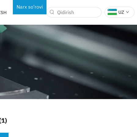
Narx so'rovi
UZ
ISH
oling
OBOT
STOMATOLOGIYA ASBOBLAR
LARI
(1)