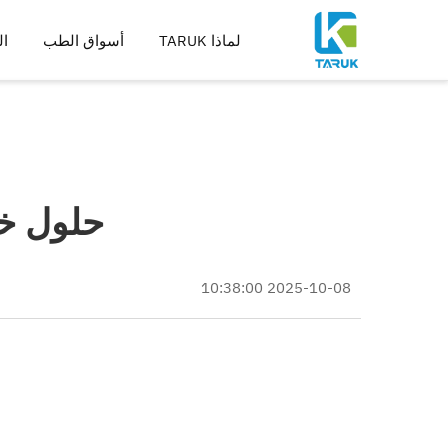
لماذا TARUK
أسواق الطب
ال
أدوات جراحية لعلاج العظا
أدوات لعلاج الإصابات واطر
العمود الفقري
الورك
حلول خد
الركبة
أدوات التوسيع والقطع والثق
تصنيع الغرسات
2025-10-08 10:38:00