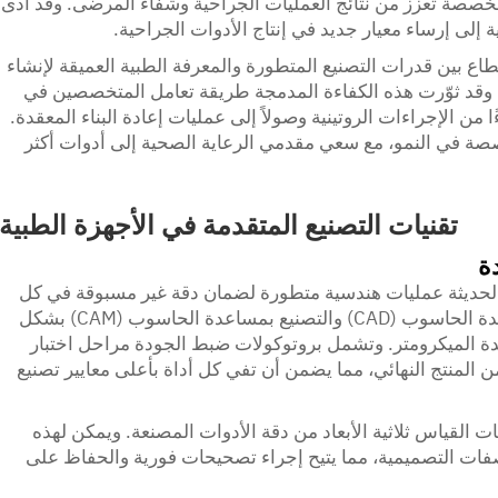
خصصة تعزز من نتائج العمليات الجراحية وشفاء المرضى. وقد أدى
ة إلى إرساء معيار جديد في إنتاج الأدوات الجراحية.
طاع بين قدرات التصنيع المتطورة والمعرفة الطبية العميقة لإنشاء
ا. وقد ثوّرت هذه الكفاءة المدمجة طريقة تعامل المتخصصين في
 من الإجراءات الروتينية وصولاً إلى عمليات إعادة البناء المعقدة.
صة في النمو، مع سعي مقدمي الرعاية الصحية إلى أدوات أكثر
تقنيات التصنيع المتقدمة في الأجهزة الطبية
ة
لحديثة عمليات هندسية متطورة لضمان دقة غير مسبوقة في كل
أداة يتم إنتاجها. تعمل أنظمة التصميم بمساعدة الحاسوب (CAD) والتصنيع بمساعدة الحاسوب (CAM) بشكل
حدة الميكرومتر. وتشمل بروتوكولات ضبط الجودة مراحل اختبار
ن المنتج النهائي، مما يضمن أن تفي كل أداة بأعلى معايير تصنيع
ت القياس ثلاثية الأبعاد من دقة الأدوات المصنعة. ويمكن لهذه
فات التصميمية، مما يتيح إجراء تصحيحات فورية والحفاظ على