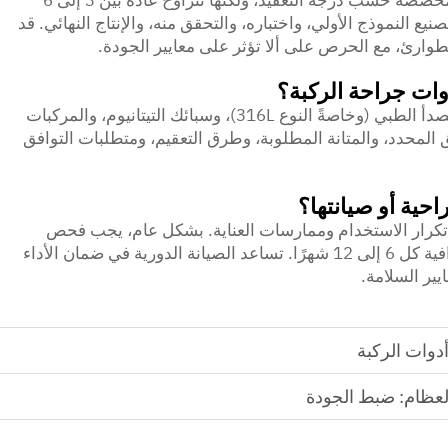
تختلف المدة الزمنية لتطوير أدوات الركبة المخصصة حسب درجة التعقيد، ولكنها تتراوح عادة بين 3 إلى 6
ع النموذج الأولي، واختباره، والتحقق منه، والإنتاج النهائي. قد
وارئ، مع الحرص على ألا تؤثر على معايير الجودة.
دوات جراحة الركبة؟
تشمل المواد الأكثر شيوعًا الفولاذ المقاوم للصدأ الطبي (وخاصةً النوع 316L)، وسبائك التيتانيوم، والمركبات
 المحدد، والمتانة المطلوبة، وطرق التعقيم، ومتطلبات التوافق
احية أو صيانتها؟
ى تكرار الاستخدام وممارسات العناية. بشكل عام، يجب فحص
الأدوات قبل كل استخدام، وتلقي صيانة احترافية كل 6 إلى 12 شهرًا. تساعد الصيانة الدورية في ضمان الأداء
يير السلامة.
دوات الركبة
لعظام: ضبط الجودة