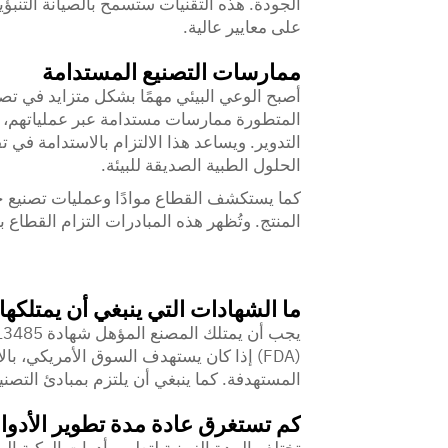
الجودة. هذه التقنيات ستسمح بالصيانة التنبؤي
على معايير عالية.
ممارسات التصنيع المستدامة
أصبح الوعي البيئي مهمًا بشكل متزايد في تص
المتطورة ممارسات مستدامة عبر عملياتهم، من 
التدوير. ويساعد هذا الالتزام بالاستدامة في تق
الحلول الطبية الصديقة للبيئة.
كما يستكشف القطاع موادًا وعمليات تصنيع 
المنتج. وتُظهر هذه المبادرات التزام القطاع ب
ما الشهادات التي ينبغي أن يمتلكها
(FDA) إذا كان يستهدف السوق الأمريكي، با
المستهدفة. كما ينبغي أن يلتزم بمبادئ التصنيع الجيدة (GMP) وأن يخضع لعمليات تدق
كم تستغرق عادة مدة تطوير الأد