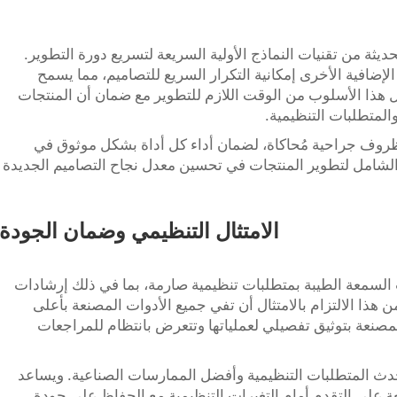
يثة من تقنيات النماذج الأولية السريعة لتسريع دورة التطوير.
ية الإضافية الأخرى إمكانية التكرار السريع للتصاميم، مما يسمح
قلل هذا الأسلوب من الوقت اللازم للتطوير مع ضمان أن المنتجات
المتطلبات التنظيمية.
وف جراحية مُحاكاة، لضمان أداء كل أداة بشكل موثوق في
 الشامل لتطوير المنتجات في تحسين معدل نجاح التصاميم الجديدة
الامتثال التنظيمي وضمان الجودة
 السمعة الطيبة بمتطلبات تنظيمية صارمة، بما في ذلك إرشادات
ء والدواء (FDA) ومعايير ISO. ويضمن هذا الالتزام بالامتثال أن تفي جميع الأدوات المصنعة بأعلى
مصنعة بتوثيق تفصيلي لعملياتها وتتعرض بانتظام للمراجعات
أحدث المتطلبات التنظيمية وأفضل الممارسات الصناعية. ويساعد
عة على التقدم أمام التغيرات التنظيمية مع الحفاظ على جودة