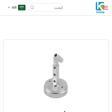
AR
لماذا TARUK
أسواق الطب
القدرات
أخبار وأحداث
من نحن
مدونة