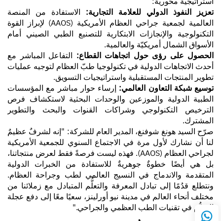
استراتيجية محورية:
تعزيز النفوذ الدولي للعلامة التجارية:
الاستفادة من المنصة
العالمية لجمعية جراحي العظام الأمريكية (AAOS) لإبراز القوة
التكنولوجية والإنجازات الابتكارية للتصنيع الطبي الصيني أمام
الأسواق الشمال أمريكيّة والعالمية.
الحصول على رؤى حول اتجاهات القطاع:
التفاعل المباشر مع
أحدث الاتجاهات الدولية في تكنولوجيا طبّ العظام لتوجيه عمليات
تطوير المنتجات المستقبلية واستراتيجيات التسويق.
توسيع شبكة التعاون العالمي:
إرساء حوار مباشر مع المؤسسات
الطبية الدولية والموزعين والوحدات البحثية لاستكشاف فرص
الترخيص التكنولوجي وشراكات القنوات والبحث والتطوير
المشترك.
صرّح السيد هونغ شوفنغ، المدير العام للشركة: "إنه لشرفٌ عظيمٌ
لنا أن نشارك لأول مرة في الاجتماع السنوي للجمعية الأمريكية
لجراحي العظام (AAOS). فهذه ليست فرصةً فقط لعرض منتجاتنا،
بل هي أيضًا خطوةٌ جوهريةٌ للاستفادة من الخبرات الدولية
المتقدمة والاندماج في النسيج العالمي لطب وجراحة العظام.
ونتطلع قدُمًا إلى تبادل المعرفة والتعلُّم المتبادل مع زملائنا من
مختلف أنحاء العالم في مدينة نيو أورلينز، سعيًا معًا إلى دفع عجلة
التقدُّم في تقنيات الطب العظمي والجراحي."