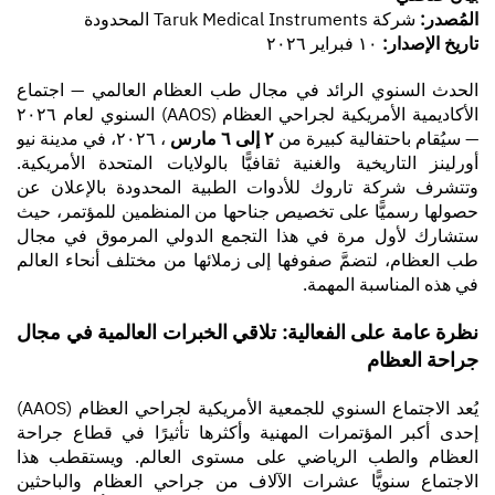
المُصدر:
شركة Taruk Medical Instruments المحدودة
تاريخ الإصدار:
١٠ فبراير ٢٠٢٦
اتصل بنا
الحدث السنوي الرائد في مجال طب العظام العالمي — اجتماع
الأكاديمية الأمريكية لجراحي العظام (AAOS) السنوي لعام ٢٠٢٦
— سيُقام باحتفالية كبيرة من
٢ إلى ٦ مارس
، ٢٠٢٦، في مدينة نيو
أورلينز التاريخية والغنية ثقافيًّا بالولايات المتحدة الأمريكية.
وتتشرف شركة تاروك للأدوات الطبية المحدودة بالإعلان عن
حصولها رسميًّا على تخصيص جناحها من المنظمين للمؤتمر، حيث
ستشارك لأول مرة في هذا التجمع الدولي المرموق في مجال
طب العظام، لتضمَّ صفوفها إلى زملائها من مختلف أنحاء العالم
في هذه المناسبة المهمة.
نظرة عامة على الفعالية: تلاقي الخبرات العالمية في مجال
جراحة العظام
يُعد الاجتماع السنوي للجمعية الأمريكية لجراحي العظام (AAOS)
إحدى أكبر المؤتمرات المهنية وأكثرها تأثيرًا في قطاع جراحة
العظام والطب الرياضي على مستوى العالم. ويستقطب هذا
الاجتماع سنويًّا عشرات الآلاف من جراحي العظام والباحثين