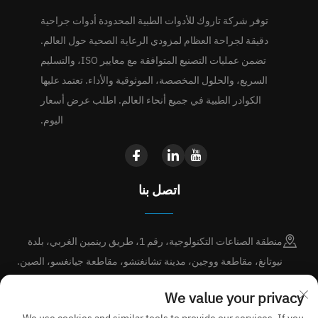
توفر شركة تاروك للأدوات الطبية المحدودة أدوات جراحية
دقيقة لجراحة العظام لمزودي الرعاية الصحية حول العالم.
تضمن عمليات التصنيع المتوافقة مع معايير ISO، والتسليم
السريع، والحلول المخصصة، الموثوقية والأداء. تعتمد عليها
الكوادر الطبية في جميع أنحاء العالم. اطلب عرض أسعار
اليوم.
اتصل بنا
منطقة الصناعات التكنولوجية، رقم 1، طريق رينمين الغربي، بلدة
نيوتانغ، مقاطعة ووجين، مدينة تشانغتشو، مقاطعة جيانغسو، الصين.
+86-15189713338
We value your privacy