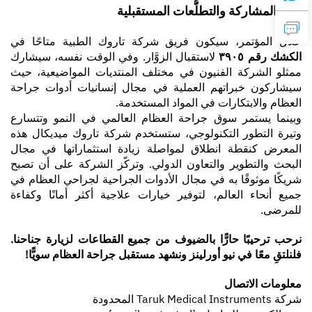
دليل المشاركة والتطلُّعات المستقبلية
خلال المؤتمر، سيكون فريق شركة تاروك الطبية متاحًا في
الكشك رقم ٣٩٠٥
لاستقبال الزوَّار. وفي الوقت نفسه، سيشارك
ممثلو الشركة الفنيون في مختلف المنتديات المواضيعية، حيث
سيشاركون خبراتهم العملية في مجال إنسانيات أدوات جراحة
العظام والابتكارات في المواد المستخدمة.
وبينما يستمر سوق جراحة العظام العالمي في النمو وتتسارع
وتيرة التطور التكنولوجي، ستستخدم شركة تاروك ميديكال هذه
المعرض كنقطة انطلاق لمواصلة زيادة استثماراتها في مجال
البحث والتطوير والتعاون الدولي. وتركّز الشركة على أن تصبح
شريكًا موثوقًا به في مجال الأدوات الجراحية لجراحي العظام في
جميع أنحاء العالم، لتوفير خيارات علاجية أكثر أمانًا وكفاءة
للمرضى.
نرحب ترحيبًا حارًّا بالضيوف من جميع القطاعات لزيارة جناحنا.
فلنلتقِ معًا في نيو أورلينز ونشهد مستقبل جراحة العظام سويًّا!
معلومات الاتصال
شركة Taruk Medical Instruments المحدودة