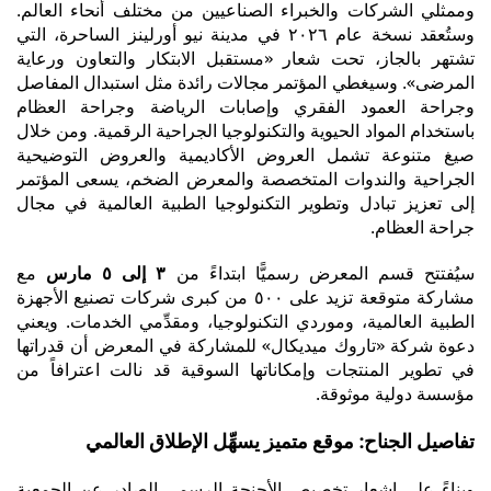
وممثلي الشركات والخبراء الصناعيين من مختلف أنحاء العالم.
وستُعقد نسخة عام ٢٠٢٦ في مدينة نيو أورلينز الساحرة، التي
تشتهر بالجاز، تحت شعار «مستقبل الابتكار والتعاون ورعاية
المرضى». وسيغطي المؤتمر مجالات رائدة مثل استبدال المفاصل
وجراحة العمود الفقري وإصابات الرياضة وجراحة العظام
باستخدام المواد الحيوية والتكنولوجيا الجراحية الرقمية. ومن خلال
صيغ متنوعة تشمل العروض الأكاديمية والعروض التوضيحية
الجراحية والندوات المتخصصة والمعرض الضخم، يسعى المؤتمر
إلى تعزيز تبادل وتطوير التكنولوجيا الطبية العالمية في مجال
جراحة العظام.
سيُفتتح قسم المعرض رسميًّا ابتداءً من
٣ إلى ٥ مارس
مع
مشاركة متوقعة تزيد على ٥٠٠ من كبرى شركات تصنيع الأجهزة
الطبية العالمية، وموردي التكنولوجيا، ومقدِّمي الخدمات. ويعني
دعوة شركة «تاروك ميديكال» للمشاركة في المعرض أن قدراتها
في تطوير المنتجات وإمكاناتها السوقية قد نالت اعترافاً من
مؤسسة دولية موثوقة.
تفاصيل الجناح: موقع متميز يسهِّل الإطلاق العالمي
وبناءً على إشعار تخصيص الأجنحة الرسمي الصادر عن الجمعية