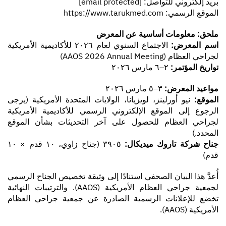
بريد إلكتروني للتواصل:
[email protected]
الموقع الرسمي:
https://www.tarukmed.com
ملحق: معلومات أساسية عن المعرض
اسم المعرض:
الاجتماع السنوي لعام ٢٠٢٦ للأكاديمية الأمريكية
لجراحي العظام (AAOS 2026 Annual Meeting)
تواريخ المؤتمر:
٢–٦ مارس ٢٠٢٦
مواعيد المعرض:
٣–٥ مارس ٢٠٢٦
الموقع:
نيو أورلينز، لويزيانا، الولايات المتحدة الأمريكية (يرجى
الرجوع إلى الموقع الإلكتروني الرسمي للأكاديمية الأمريكية
لجراحي العظام للحصول على آخر التحديثات بشأن الموقع
المحدد.)
جناح شركة تاروك ميديكال:
٣٩٠٥ (جناح زاوي، ١٠ قدم × ١٠
قدم)
أُعدَّ هذا البيان الصحفي استنادًا إلى وثيقة تخصيص الجناح الرسمي
لجمعية جراحي العظام الأمريكية (AAOS). والترتيبات النهائية
تخضع للإعلانات الرسمية الصادرة عن جمعية جراحي العظام
الأمريكية (AAOS).