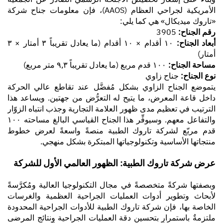
الأمريكية لجراحي العظام (AAOS)، فإن معلومات جناح شركة
«تاروك ميديكال» هي كما يلي:
رقم الجناح:
3905
أبعاد الجناح:
١٠ أقدام × ١٠ أقدام (ما يعادل تقريباً ٣ أمتار × ٣
أمتار)
مساحة الجناح:
١٠٠ قدم مربع (ما يعادل تقريباً ٩,٣ متر مربع)
نوع الجناح:
جناح زاوي
يتموضع الجناح الزاوي بشكل مُفضَّل عند تقاطع عالي الحركة
داخل قاعة المعرض، ما يتيح له التعرُّض من جهتين. ويساعد هذا
الترتيب في تعظيم مدى ظهور العلامة التجارية وجذب انتباه الزوّار
والتفاعل معهم. وسيوفِّر هذا الجناح القياسي البالغ مساحته ١٠٠
قدم مربّع لشركة تاروك الطبية منصةً واسعةً لعرض خطوط
منتجاتها الأساسية وتكنولوجياتها المبتكرة بشكل منهجي.
عرض شركة تاروك الطبية: الظهور العالمي الأول للشركة
وبصفتها شركةً متخصصةً في مجال التكنولوجيا العالية ومُكرَّسةً
لأبحاث وتطوير أدوات العمليات الجراحية العظمية والغرسات
الخاصة بها، فإن شركة تاروك الطبية للأدوات الجراحية المحدودة
ملتزمةٌ باستمرارٍ بتحسين دقة العمليات الجراحية ونتائج المرضى