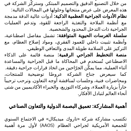
من خلال التصنيع الدقيق والتصميم المبتكر. وستركِّز الشركة في
هذه المعرض على عرض منتجاتها وحلولها في المجالات التالية:
نظام الأدوات الجراحية العظمية الذكية:
أدوات عالية الدقة مدمجة
مع أنظمة الملاحة والتغذية الراجعة للقوة، وتدعم العمليات
الجراحية ذات التدخل المحدود والشخصية.
سلسلة الغرسات الحيوية المتوافقة:
تشمل مفاصل اصطناعية،
وأنظمة تثبيت داخلي للعمود الفقري، ومواد إصلاح العظام، مع
التركيز على السلامة طويلة المدى والتعافي الوظيفي.
منصة التخطيط الجراحي الرقمية:
منصة قائمة على الذكاء
الاصطناعي تُستخدم في المحاكاة ما قبل الجراحية والمساعدة
أثناء العملية، مما يمكّن الجرّاحين من اتخاذ قرارات جراحية دقيقة.
كما سيعرض جناح الشركة عروضًا توضيحية للمنتجات،
ومحاضرات فنية، وجلسات لمناقشة أوجه التعاون. ونرحب ترحيباً
حاراً بزيارة العملاء، وشركاء التوزيع، والخبراء الأكاديميين من شتى
أنحاء العالم لتبادل الأفكار.
أهمية المشاركة: تعميق البصمة الدولية والتعاون الصناعي
تكتسب مشاركة شركة «تاروك ميديكال» في الاجتماع السنوي
للجمعية الأمريكية لجراحي العظام (AAOS) لأول مرة أهمية