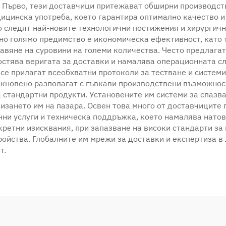
. Първо, тези доставчици притежават обширни производст
ицинска употреба, което гарантира оптимално качество и 
о следят най-новите технологични постижения и хирургич
но голямо предимство е икономическа ефективност, като 
авяне на суровини на големи количества. Често предлага
остява веригата за доставки и намалява операционната сл
 се прилагат всеобхватни протоколи за тестване и систем
новено разполагат с гъвкави производствени възможност
 стандартни продукти. Установените им системи за спазв
изането им на пазара. Освен това много от доставчиците
нни услуги и техническа поддръжка, което намалява нато
ретни изисквания, при запазване на високи стандарти за
ройства. Глобалните им мрежи за доставки и експертиза 
т.