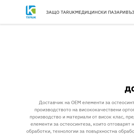
ЗАЩО TARUK
МЕДИЦИНСКИ ПАЗАРИ
ВЪ
ОРТОПЕДИЧНИ
ИНСТРУМЕНТИ
ТРАВМА И КРАЙНИЦИ
ГРЪБНАК
ТАЗОБЕДРЕНИ СТАВИ
КОЛЕНЕ
РЕЗЦИ, МЕТЧИЦИ И СВ
д
ИМПЛАНТИ МАШИН
Доставчик на OEM елементи за остеосинт
производството на висококачествени ортоп
производство и материали от висок клас, пр
елементи за остеосинтеза, които отговарят
обработки, технологии за повърхностна обрабо