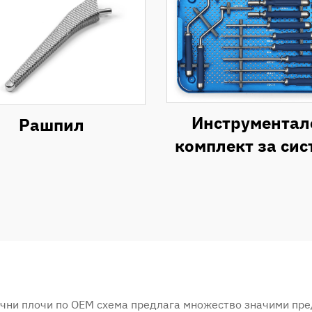
Инструментал
Рашпил
комплект за сис
за предна ши
пластина (AC
ични плочи по OEM схема предлага множество значими пр