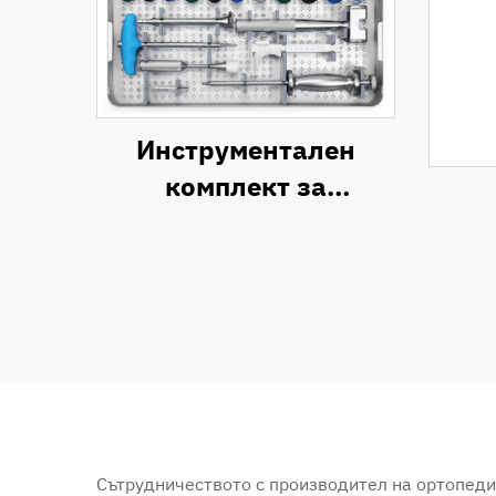
Инструментален
комплект за
феморална операция
при замяна на
тазобедрената става
Сътрудничеството с производител на ортопед