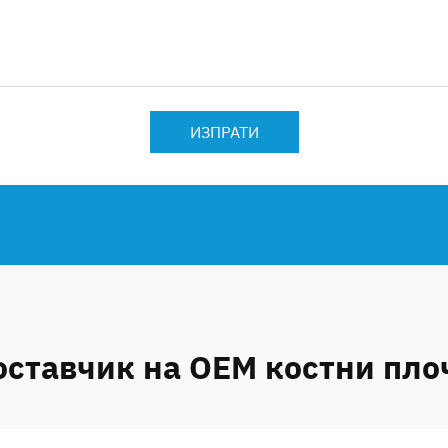
ИЗПРАТИ
оставчик на OEM костни пло