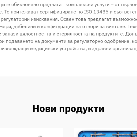
ите обикновено предлагат комплексни услуги – от първо
 Те притежават сертифициране по ISO 13485 и съответст
е регулаторни изисквания. Освен това предлагат възможно
ери, дебелини и конфигурации на отвори за винтове. Тех
е запази цялостността и стерилността на продуктите. До
ри подаването на документи за регулаторно одобрение, ко
оизвеждащи медицински устройства, и здравни организац
Нови продукти