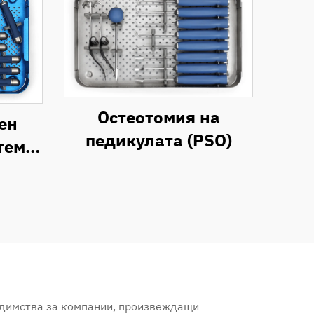
Остеотомия на
ен
педикулата (PSO)
тема
йна
P)
едимства за компании, произвеждащи