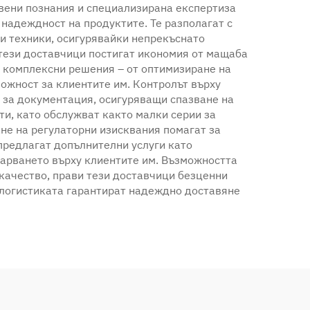
вени познания и специализирана експертиза
надеждност на продуктите. Те разполагат с
ни техники, осигурявайки непрекъснато
тези доставчици постигат икономия от мащаба
т комплексни решения – от оптимизиране на
ожност за клиентите им. Контролът върху
и за документация, осигуряващи спазване на
и, като обслужват както малки серии за
ане на регулаторни изисквания помагат за
 предлагат допълнителни услуги като
варването върху клиентите им. Възможността
 качество, прави тези доставчици безценни
в логистиката гарантират надеждно доставяне