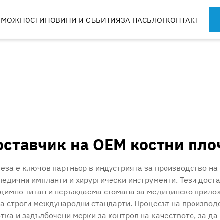
ЗМОЖНОСТИ
НОВИНИ И СЪБИТИЯ
ЗА НАС
БЛОГ
КОНТАКТ
СПОРТНОМЕДИЦИНСКИ
КОМПОНЕНТИ
ИНСТРУМЕНТИ
ХИРУРГИЧЕС
РЕДЛА
оставчик на OEM костни пло
НИ
КУТИИ И ПЛОТОВЕ
еза е ключов партньор в индустрията за производство на
едични импланти и хирургически инструменти. Тези дост
едимно титан и неръждаема стомана за медицинско прило
 на строги международни стандарти. Процесът на произв
тка и задълбочени мерки за контрол на качеството, за да 