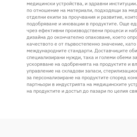
медицински устройства, и здравни институции
по отношение на материали, подходящи за мед
отделни екипи за проучвания и развитие, коит
подобряване и иновации в продуктите. Още ед
чрез ефективни производствени процеси и наб
дизайна до окончателно опаковане, което опр
качеството е от първостепенно значение, като
международните стандарти. Доставчиците обик
специализирани нужди, така и големи обеми за
ускоряване на одобренията на продуктите и вл
управление на складови запаси, стерилизацио
за персонализиране на продуктите според конк
партньори в индустрията на медицинските уст
на продуктите и достъп до пазари по целия свя