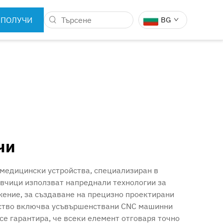
ПОЛУЧИ
BG
ОФЕРТА
 НА
ЗЪБНИ ИНСТРУМЕНТИ
КИ РОБОТИ
чи
 медицински устройства, специализиран в
авчици използват напреднали технологии за
жение, за създаване на прецизно проектирани
одство включва усъвършенствани CNC машинни
се гарантира, че всеки елемент отговаря точно