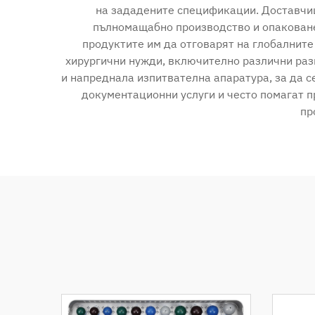
на зададените спецификации. Доставчиц
пълномащабно производство и опаковане.
продуктите им да отговарят на глобалнит
хирургични нужди, включително различни разм
и напреднала изпитвателна апаратура, за да с
документационни услуги и често помагат п
пр