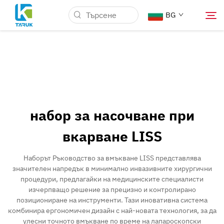
BG
Защо TARUK
Медицински пазари
набор за насочване при
Възможности
вкарване LISS
Новини и Събития
Наборът Ръководство за вмъкване LISS представлява
значителен напредък в минимално инвазивните хирургични
процедури, предлагайки на медицинските специалисти
За нас
изчерпващо решение за прецизно и контролирано
позициониране на инструменти. Тази иновативна система
комбинира ергономичен дизайн с най-новата технология, за да
Контакт
улесни точното вмъкване по време на лапароскопски