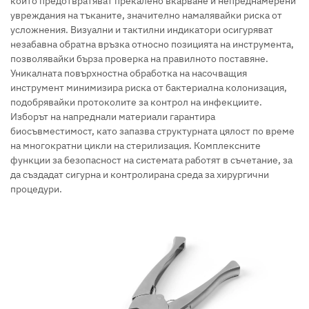
които предотвратяват прекалено вкарване и непреднамерени
увреждания на тъканите, значително намалявайки риска от
усложнения. Визуални и тактилни индикатори осигуряват
незабавна обратна връзка относно позицията на инструмента,
позволявайки бърза проверка на правилното поставяне.
Уникалната повърхностна обработка на насочващия
инструмент минимизира риска от бактериална колонизация,
подобрявайки протоколите за контрол на инфекциите.
Изборът на напреднали материали гарантира
биосъвместимост, като запазва структурната цялост по време
на многократни цикли на стерилизация. Комплексните
функции за безопасност на системата работят в съчетание, за
да създадат сигурна и контролирана среда за хирургични
процедури.