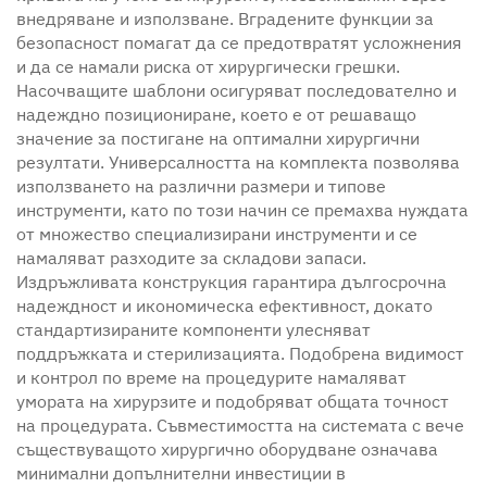
внедряване и използване. Вградените функции за
безопасност помагат да се предотвратят усложнения
и да се намали риска от хирургически грешки.
Насочващите шаблони осигуряват последователно и
надеждно позициониране, което е от решаващо
значение за постигане на оптимални хирургични
резултати. Универсалността на комплекта позволява
използването на различни размери и типове
инструменти, като по този начин се премахва нуждата
от множество специализирани инструменти и се
намаляват разходите за складови запаси.
Издръжливата конструкция гарантира дългосрочна
надеждност и икономическа ефективност, докато
стандартизираните компоненти улесняват
поддръжката и стерилизацията. Подобрена видимост
и контрол по време на процедурите намаляват
умората на хирурзите и подобряват общата точност
на процедурата. Съвместимостта на системата с вече
съществуващото хирургично оборудване означава
минимални допълнителни инвестиции в