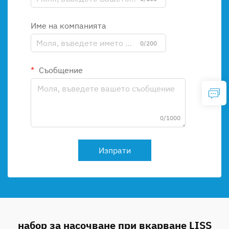
Име на компанията
0/200
Съобщение
0/1000
Изпрати
набор за насочване при вкарване LISS