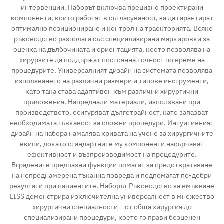
интервенции. Наборът включва прецизно проектирани
компоненти, които работят в съгласуваност, за да гарантират
оптимално позициониране и контрол на траекторията. Всяко
ръководство разполага със специализирани маркировки за
оценка на дълбочината и ориентацията, което позволява на
хирурзите да поддържат постоянна точност по време на
процедурите. Универсалният дизайн на системата позволява
използването на различни размери и типове инструменти,
като така става адаптивен към различни хирургични
приложения. Напреднали материали, използвани при
производството, осигуряват дълготрайност, като запазват
необходимата гъвкавост за сложни процедури. Интуитивният
дизайн на набора намалява кривата на учене за хирургичните
екипи, докато стандартните му компоненти насърчават
ефективност и възпроизводимост на процедурите.
Вградените предпазни функции помагат за предотвратяване
на непреднамерена тъканна повреда и подпомагат по-добри
резултати при пациентите. Наборът Ръководство за вмъкване
LISS демонстрира изключителна универсалност в множество
хирургични специалности – от обща хирургия до
специализирани процедури, което го прави безценен