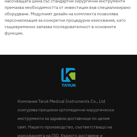
насочващата шина със стандартни хирургични инструменти
премахва необходимостта от инвестиции във специализирано
оборудване. Модулният дизайн на комплекта позволява
персонализация за конкретни процедурни изисквания, като
същевременно запазва последователност в основните
функции.
Компания Taruk Medical Instruments Co., Ltd
осигурява прецизни ортопедични хирургически
инструменти за здравни доставчици по целия
свят. Нашето производство, съответстващо на
изискванията на ISO, бързото доставяне и