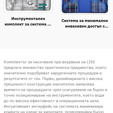
Инструментален
Система за минимално
комплект за система за
инвазивен достъп с
предна шийна
ретрактор (MIRAS)
интертелна фузия
(ACIF)
Комплектът за насочване при вкарване на LISS
предлага множество практически предимства, които
значително подобряват хирургичните процедури и
резултатите от тях. Първо, дизайнираната с висока
прецизност конструкция значително намалява
времето на процедурата чрез осигуряване на бързо и
точно позициониране на инструментите, което води
до по-висока ефективност в операционната зала.
Интуитивният интерфейс на системата минимизира
кривата на учене за хирурзите, позволявайки бързо