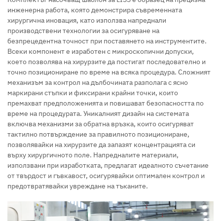
инженерна работа, която демонстрира съвременната
хирургична иновация, като използва напреднали
производствени технологии за осигуряване на
безпрецедентна точност при поставянето на инструментите.
Всеки компонент е изработен с микроскопични допуски,
което позволява на хирурзите да постигат последователно и
точно позициониране по време на всяка процедура. Сложният
механизъм за контрол на дълбочината разполага с ясно
маркирани стъпки и фиксирани крайни точки, които
премахват предположенията и повишават безопасността по
време на процедурата. Уникалният дизайн на системата
включва механизми за обратна връзка, които осигуряват
тактилно потвърждение за правилното позициониране,
позволявайки на хирурзите да запазят концентрацията си
върху хирургичното поле. Напредналите материали,
използвани при изработката, предлагат идеалното съчетание
от твърдост и гъвкавост, осигурявайки оптимален контрол и
предотвратявайки увреждане на тъканите.