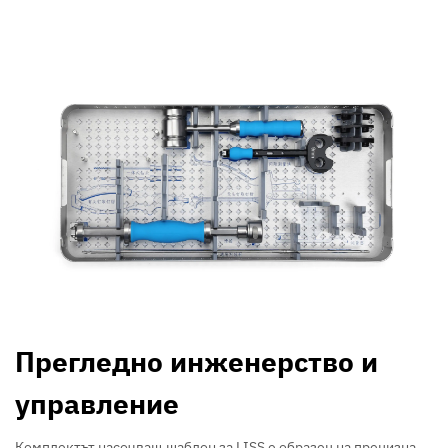
Прегледно инженерство и
управление
Комплектът насочващ шаблон за LISS е образец на прецизна