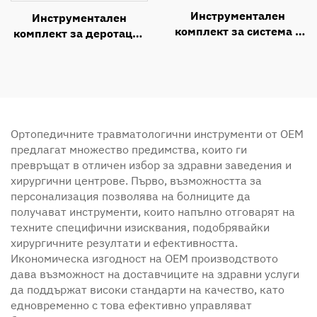
Инструментален
Инструментален
комплект за система с
комплект за деротация
фенестрирани
на деформиран
педикулни винтове за
прешлен
МИХ
Ортопедичните травматологични инструменти от OEM
предлагат множество предимства, които ги
превръщат в отличен избор за здравни заведения и
хирургични центрове. Първо, възможността за
персонализация позволява на болниците да
получават инструменти, които напълно отговарят на
техните специфични изисквания, подобрявайки
хирургичните резултати и ефективността.
Икономическа изгодност на OEM производството
дава възможност на доставчиците на здравни услуги
да поддържат високи стандарти на качество, като
едновременно с това ефективно управляват