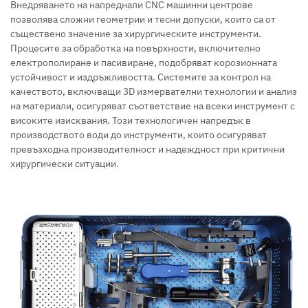
Внедряването на напреднали CNC машинни центрове
позволява сложни геометрии и тесни допуски, които са от
съществено значение за хирургическите инструменти.
Процесите за обработка на повърхности, включително
електрополиране и пасивиране, подобряват корозионната
устойчивост и издръжливостта. Системите за контрол на
качеството, включващи 3D измервателни технологии и анализ
на материали, осигуряват съответствие на всеки инструмент с
високите изисквания. Този технологичен напредък в
производството води до инструменти, които осигуряват
превъзходна производителност и надеждност при критични
хирургически ситуации.