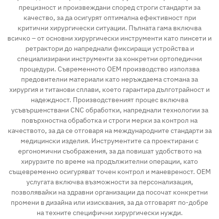
прецизност и произвеждани според строги стандарти за
качество, за да осигурят оптимална ефективност при
критични хирургически ситуации. Пълната гама включва
всичко – от основни хирургически инструменти като пинсети и
ретрактори до напреднали фиксиращи устройства и
специализирани инструменти за конкретни ортопедични
процедури. Съвременното OEM производство използва
предовителни материали като неръждаема стомана за
хирургия и титанови сплави, което гарантира дълготрайност и
надеждност. Производственият процес включва
усъвършенствани CNC обработки, напреднали технологии за
повърхностна обработка и строги мерки за контрол на
качеството, за да се отговаря на международните стандарти за
медицински изделия. Инструментите са проектирани с
ергономични съображения, за да повишат удобството на
хирурзите по време на продължителни операции, като
същевременно осигуряват точен контрол и маневреност. OEM
услугата включва възможности за персонализация,
позволявайки на здравни организации да посочат конкретни
промени в дизайна или изисквания, за да отговарят по-добре
на техните специфични хирургически нужди.