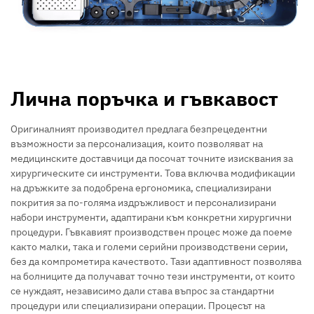
Лична поръчка и гъвкавост
Оригиналният производител предлага безпрецедентни
възможности за персонализация, които позволяват на
медицинските доставчици да посочат точните изисквания за
хирургическите си инструменти. Това включва модификации
на дръжките за подобрена ергономика, специализирани
покрития за по-голяма издръжливост и персонализирани
набори инструменти, адаптирани към конкретни хирургични
процедури. Гъвкавият производствен процес може да поеме
както малки, така и големи серийни производствени серии,
без да компрометира качеството. Тази адаптивност позволява
на болниците да получават точно тези инструменти, от които
се нуждаят, независимо дали става въпрос за стандартни
процедури или специализирани операции. Процесът на