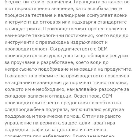
бюджетните си ограничения. Гаранцията за качество
е от първостепенно значение, като всеобхватните
процеси за тестване и валидиране осигуряват всеки
инструмент да отговаря или надхвърля стандартите
на индустрията. Производственият процес включва
най-новите технологични постижения, което води до
инструменти с превъзходна издръжливост и
производителност. Сътрудничеството с OEM
производител осигурява достъп до обширни ресурси
за проучване и разработване, което води до
непрекъснато подобряване и иновации на продуктите.
Гъвкавостта в обемите на производството позволява
на здравните заведения да поръчват точно толкова,
колкото им е необходимо, намалявайки разходите за
складови запаси и отпадъци. Освен това, OEM
производителите често предоставят всеобхватна
следпродажбена подкрепа, включително услуги за
поддръжка и техническа помощ. Оптимизираното
управление на веригата за доставки гарантира
надеждни графици за доставка и намалява
сложността при набавянето. Друго значително