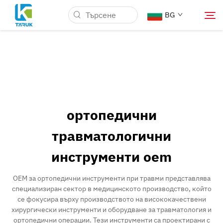
BG
Защо TARUK
Медицински пазари
ортопедични
Възможности
травматологични
инструменти oem
Новини и Събития
OEM за ортопедични инструменти при травми представлява
За нас
специализиран сектор в медицинското производство, който
се фокусира върху производството на висококачествени
хирургически инструменти и оборудване за травматология и
Контакт
ортопедични операции. Тези инструменти са проектирани с