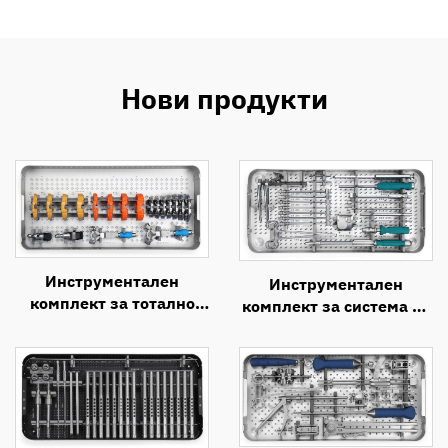
Нови продукти
Инструментален
Инструментален
комплект за тотално
комплект за система за
коляно (2)
предна шийна
интертелна фузия
(ACIF)