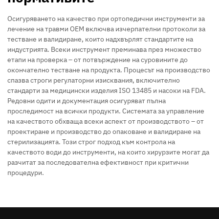
Осигуряването на качество при ортопедични инструменти за
лечение на травми OEM включва изчерпателни протоколи за
тестване и валидиране, които надхвърлят стандартите на
индустрията. Всеки инструмент преминава през множество
етапи на проверка – от потвърждение на суровините до
окончателно тестване на продукта. Процесът на производство
спазва строги регулаторни изисквания, включително
стандарти за медицински изделия ISO 13485 и насоки на FDA.
Редовни одити и документация осигуряват пълна
проследимост на всички продукти. Системата за управление
на качеството обхваща всеки аспект от производството – от
проектиране и производство до опаковане и валидиране на
стерилизацията. Този строг подход към контрола на
качеството води до инструменти, на които хирурзите могат да
разчитат за последователна ефективност при критични
процедури.