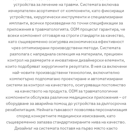
устройства за лечение на травми. Системата включва
изчерпателен асортимент от компоненти, като фиксиращи
Контакт
устройства, хирургически инструменти и специализирани
импланти, всички произведени по точни спецификации за
приложения в травматологията. ODM процесът гарантира, че
всеки компонент отговаря на строги стандарти за качество,
като същевременно осигурява икономическа ефективност
чрез оптимизирани производствени методи. Системата
разполага с напреднала селекция на материали, прецизен
контрол на размерите и иновативни дизайнерски елементи,
които подобряват хирургичните резултати. В нея са включени
най-новите производствени технологии, включително
компютърно подпомагано проектиране и автоматизирани
системи за контрол на качеството, осигуряващи постоянство
на качеството на продукта. ODM за травматологични
компоненти обслужва различни медицински приложения – от
оборудване за аварийна помощ до устройства за дългосрочна
рехабилитация. Нейната гъвкавост позволява персонализация
според конкретните медицински изисквания, като
същевременно запазва стандартизираните нива на качество.
Дизайнът на системата поставя на първо място както