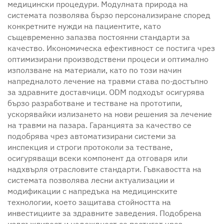
медицински процедури. Модулната природа на
системата позволява бързо персонализиране според
конкретните нужди на пациентите, като
същевременно запазва постоянни стандарти за
качество. Икономическа ефективност се постига чрез
оптимизирани производствени процеси и оптимално
използване на материали, като по този начин
напредналото лечение на травми става по-достъпно
за здравните доставчици. ODM подходът осигурява
бързо разработване и тестване на прототипи,
ускорявайки излизането на нови решения за лечение
на травми на пазара. Гаранцията за качество се
подобрява чрез автоматизирани системи за
инспекция и строги протоколи за тестване,
осигуряващи всеки компонент да отговаря или
надхвърля отрасловите стандарти. Гъвкавостта на
системата позволява лесни актуализации и
модификации с напредъка на медицинските
технологии, което защитава стойността на
инвестициите за здравните заведения. Подобрена
издръжливост и надеждност се постигат чрез