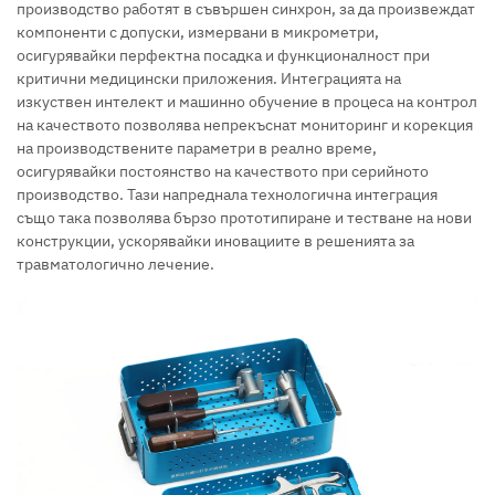
производство работят в съвършен синхрон, за да произвеждат
компоненти с допуски, измервани в микрометри,
осигурявайки перфектна посадка и функционалност при
критични медицински приложения. Интеграцията на
изкуствен интелект и машинно обучение в процеса на контрол
на качеството позволява непрекъснат мониторинг и корекция
на производствените параметри в реално време,
осигурявайки постоянство на качеството при серийното
производство. Тази напреднала технологична интеграция
също така позволява бързо прототипиране и тестване на нови
конструкции, ускорявайки иновациите в решенията за
травматологично лечение.