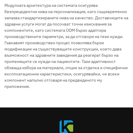
Модулната архитектура на системата осигурява
безпрецедентни нива на персонализация, като същевременно
запазва стандартизираните нива на качество. Доставчиците на
здравни услуги могат да посочват точни изисквания за
компонентите, като системата ODM бързо адаптира
производствените параметри, за да отговори на тези нужди.
Гъвкавият производствен процес позволява бързи
модификации на съществуващите конструкции, което дава
възможност на здравните заведения да реагират бързо на
променящите се нужди на пациентите. Тази адаптивност
обхваща избора на материали, опции за отделка и специфични
експлоатационни характеристики, осигурявайки, че всеки
компонент напълно отговаря на предвиденото му
приложение.