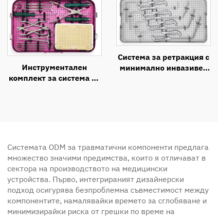
Система за ретракция с
Инструментален
минимално инвазивен
комплект за система за
латерален антериорен
ламинопластика
достъп
Системата ODM за травматични компоненти предлага
множество значими предимства, които я отличават в
сектора на производството на медицински
устройства. Първо, интегрираният дизайнерски
подход осигурява безпроблемна съвместимост между
компонентите, намалявайки времето за сглобяване и
минимизирайки риска от грешки по време на