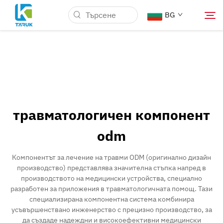
BG
Защо TARUK
Медицински пазари
травматологичен компонент
Възможности
odm
Новини и Събития
Компонентът за лечение на травми ODM (оригинално дизайн
производство) представлява значителна стъпка напред в
производството на медицински устройства, специално
За Нас
разработен за приложения в травматологичната помощ. Тази
специализирана компонентна система комбинира
усъвършенствано инженерство с прецизно производство, за
Блог
да създаде надеждни и високоефективни медицински