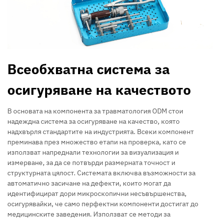
Всеобхватна система за
осигуряване на качеството
В основата на компонента за травматология ODM стои
надеждна система за осигуряване на качество, която
надхвърля стандартите на индустрията. Всеки компонент
преминава през множество етапи на проверка, като се
използват напреднали технологии за визуализация и
измерване, за да се потвърди размерната точност и
структурната цялост. Системата включва възможности за
автоматично засичане на дефекти, които могат да
идентифицират дори микроскопични несъвършенства,
осигурявайки, че само перфектни компоненти достигат до
медицинските заведения. Използват се методи за