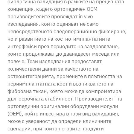
биологична валидация в рамките на прецизната
концепция, където
ортопедичен OEM
производителите провеждат in vivo
изследвания, които оценяват не само
непосредственото следоперационно фиксиране,
но и развитието на костно-имплантатните
интерфейси през периодите на заздравяване,
които продължават до дванадесет месеца или
повече. Тези изследвания предоставят
количествени данни за качеството на
остеоинтеграцията, промените в плътността на
периимплантатната кост и възникването на
фиброзна тъкан, която може да компрометира
дългосрочната стабилност. Производителят на
ортопедични оригинални оборудвани модули
(OEM), който инвестира в този вид валидация,
може с увереност да определи клиничните
сценарии, при които неговите продукти