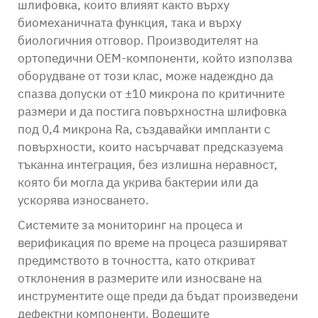
шлифовка, които влияят както върху
биомеханичната функция, така и върху
биологичния отговор. Производителят на
ортопедични OEM-компоненти, който използва
оборудване от този клас, може надеждно да
спазва допуски от ±10 микрона по критичните
размери и да постига повърхностна шлифовка
под 0,4 микрона Ra, създавайки импланти с
повърхности, които насърчават предсказуема
тъканна интеграция, без излишна неравност,
която би могла да укрива бактерии или да
ускорява износването.
Системите за мониторинг на процеса и
верификация по време на процеса разширяват
предимството в точността, като откриват
отклонения в размерите или износване на
инструментите още преди да бъдат произведени
дефектни компоненти. Водещите