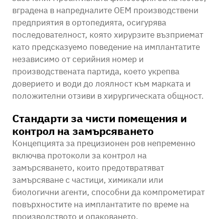
вградена в напредналите OEM производствени
предприятия в ортопедията, осигурява
последователност, която хирурзите възприемат
като предсказуемо поведение на имплантатите
независимо от серийния номер и
производствената партида, което укрепва
доверието и води до лоялност към марката и
положителни отзиви в хирургическата общност.
Стандарти за чисти помещения и
контрол на замърсяването
Концепцията за прецизионен ров непременно
включва протоколи за контрол на
замърсяването, които предотвратяват
замърсяване с частици, химикали или
биологични агенти, способни да компрометират
повърхностите на имплантатите по време на
производството и опаковането.