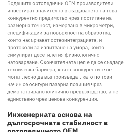
Водещите ортопедични OEM производители
инвестират значително в създаването на това
конкурентно предимство чрез постигане на
размерна точност, измервана в микрометри,
спецификации за повърхностна обработка,
които насърчават остеоинтеграцията, и
протоколи за изпитване на умора, които
симулират десетилетия физиологично
натоварване. Окончателната цел е да се създаде
техническа бариера, която конкурентите не
могат лесно да възпроизведат, като по този
начин се осигури пазарна позиция чрез
демонстрирано клинично превъзходство, а не
единствено чрез ценова конкуренция.
Инженерната основа на
дългосрочната стабилност в
ортопедичното OEM