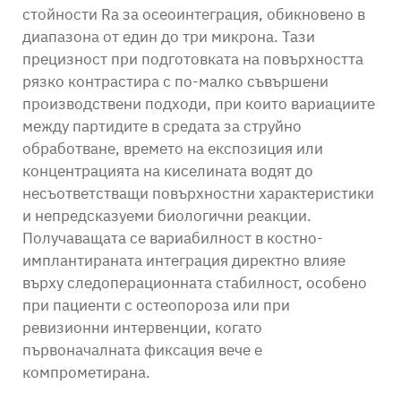
стойности Ra за осеоинтеграция, обикновено в
диапазона от един до три микрона. Тази
прецизност при подготовката на повърхността
рязко контрастира с по-малко съвършени
производствени подходи, при които вариациите
между партидите в средата за струйно
обработване, времето на експозиция или
концентрацията на киселината водят до
несъответстващи повърхностни характеристики
и непредсказуеми биологични реакции.
Получаващата се вариабилност в костно-
имплантираната интеграция директно влияе
върху следоперационната стабилност, особено
при пациенти с остеопороза или при
ревизионни интервенции, когато
първоначалната фиксация вече е
компрометирана.