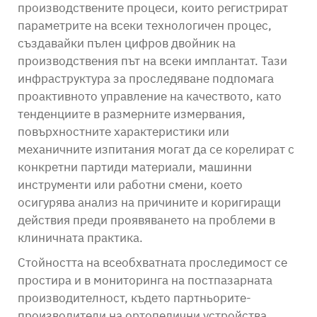
производствените процеси, които регистрират
параметрите на всеки технологичен процес,
създавайки пълен цифров двойник на
производствения път на всеки имплантат. Тази
инфраструктура за проследяване подпомага
проактивното управление на качеството, като
тенденциите в размерните измервания,
повърхностните характеристики или
механичните изпитания могат да се корелират с
конкретни партиди материали, машинни
инструменти или работни смени, което
осигурява анализ на причините и коригиращи
действия преди проявяването на проблеми в
клиничната практика.
Стойността на всеобхватната проследимост се
простира и в мониторинга на постпазарната
производителност, където партньорите-
производители на ортопедични устройства