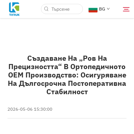
BG
Защо TARUK
Създаване На „ров На
Медицински пазари
Прецизността“ В Ортопедичното
OEM Производство: Осигуряване
Възможности
На Дългосрочна Постоперативна
Стабилност
Новини и Събития
2026-05-06 15:30:00
За Нас
Блог