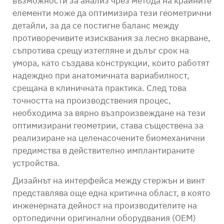
възможности за анализ чрез метода на крайните
елементи може да оптимизира тези геометрични
детайли, за да се постигне баланс между
противоречивите изисквания за лесно вкарване,
съпротива срещу изтегляне и дълъг срок на
умора, като създава конструкции, които работят
надеждно при анатомичната вариабилност,
срещана в клиничната практика. След това
точността на производствения процес,
необходима за вярно възпроизвеждане на тези
оптимизирани геометрии, става съществена за
реализиране на целенасочените биомеханични
предимства в действително имплантираните
устройства.
Дизайнът на интерфейса между стержън и винт
представлява още една критична област, в която
инженерната дейност на производителите на
ортопедични оригинални оборудвания (OEM)