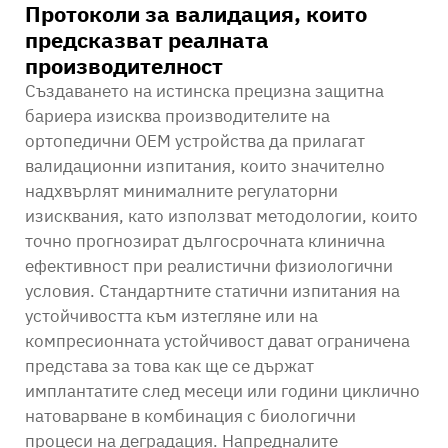
Протоколи за валидация, които
предсказват реалната
производителност
Създаването на истинска прецизна защитна
бариера изисква производителите на
ортопедични OEM устройства да прилагат
валидационни изпитания, които значително
надхвърлят минималните регулаторни
изисквания, като използват методологии, които
точно прогнозират дългосрочната клинична
ефективност при реалистични физиологични
условия. Стандартните статични изпитания на
устойчивостта към изтегляне или на
компресионната устойчивост дават ограничена
представа за това как ще се държат
имплантатите след месеци или години циклично
натоварване в комбинация с биологични
процеси на деградация. Напредналите