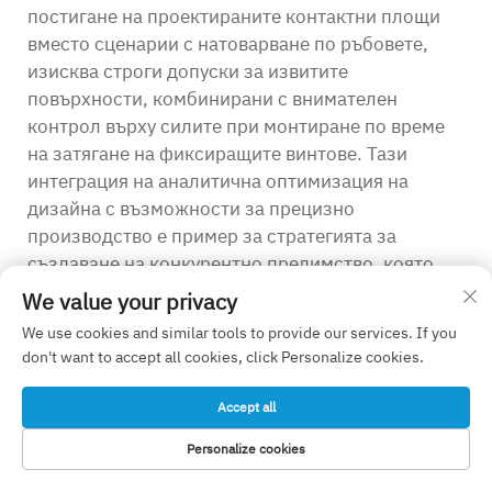
постигане на проектираните контактни площи
вместо сценарии с натоварване по ръбовете,
изисква строги допуски за извитите
повърхности, комбинирани с внимателен
контрол върху силите при монтиране по време
на затягане на фиксиращите винтове. Тази
интеграция на аналитична оптимизация на
дизайна с възможности за прецизно
производство е пример за стратегията за
създаване на конкурентно предимство, която
отличава водещите производители на
We value your privacy
ортопедични OEM от доставчиците на стокови
We use cookies and similar tools to provide our services. If you
продукти, които конкурират предимно по цена.
don't want to accept all cookies, click Personalize cookies.
Съображения относно модулността и
Accept all
адаптируемостта на конструкцията
Концепцията за прецизионен ров в
Personalize cookies
НАЧАЛНА
ортопедичното OEM производство се
ПРОДУКТИ
ИМЕЙЛ
ТЕЛЕФОН
СТРАНИЦА