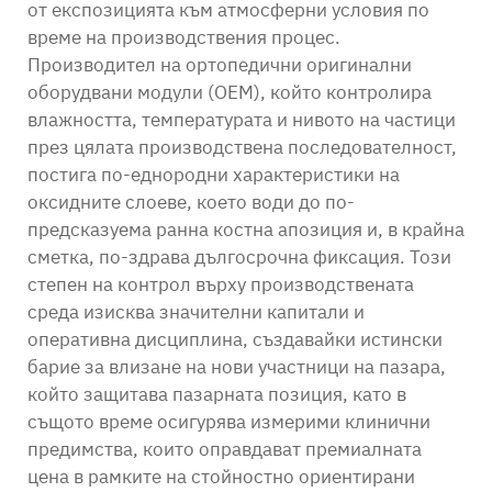
от експозицията към атмосферни условия по
време на производствения процес.
Производител на ортопедични оригинални
оборудвани модули (OEM), който контролира
влажността, температурата и нивото на частици
през цялата производствена последователност,
постига по-еднородни характеристики на
оксидните слоеве, което води до по-
предсказуема ранна костна апозиция и, в крайна
сметка, по-здрава дългосрочна фиксация. Този
степен на контрол върху производствената
среда изисква значителни капитали и
оперативна дисциплина, създавайки истински
барие за влизане на нови участници на пазара,
който защитава пазарната позиция, като в
същото време осигурява измерими клинични
предимства, които оправдават премиалната
цена в рамките на стойностно ориентирани