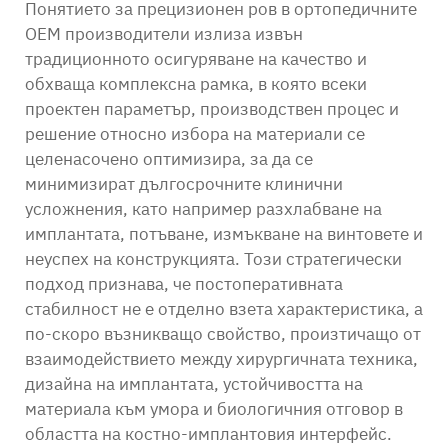
Понятието за прецизионен ров в ортопедичните
OEM производители излиза извън
традиционното осигуряване на качество и
обхваща комплексна рамка, в която всеки
проектен параметър, производствен процес и
решение относно избора на материали се
целенасочено оптимизира, за да се
минимизират дългосрочните клинични
усложнения, като например разхлабване на
имплантата, потъване, измъкване на винтовете и
неуспех на конструкцията. Този стратегически
подход признава, че постоперативната
стабилност не е отделно взета характеристика, а
по-скоро възникващо свойство, произтичащо от
взаимодействието между хирургичната техника,
дизайна на имплантата, устойчивостта на
материала към умора и биологичния отговор в
областта на костно-имплантовия интерфейс.