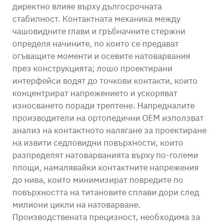
директно влияе върху дългосрочната
стабилност. Контактната механика между
чашовидните глави и гръбначните стержни
определя начините, по които се предават
огъващите моменти и осевите натоварвания
през конструкцията; лошо проектирани
интерфейси водят до точкови контакти, които
концентрират напрежението и ускоряват
износването поради трептене. Напредналите
производители на ортопедични OEM използват
анализ на контактното налягане за проектиране
на извити седловидни повърхности, които
разпределят натоварванията върху по-големи
площи, намалявайки контактните напрежения
до нива, които минимизират повредите по
повърхността на титановите сплави дори след
милиони цикли на натоварване.
Производствената прецизност, необходима за