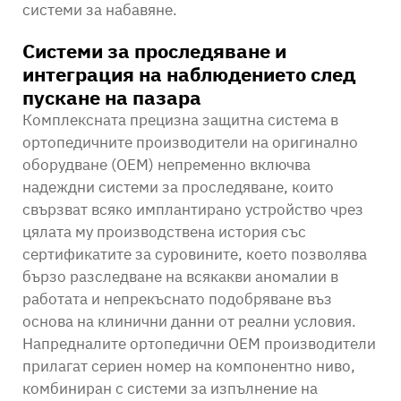
системи за набавяне.
Системи за проследяване и
интеграция на наблюдението след
пускане на пазара
Комплексната прецизна защитна система в
ортопедичните производители на оригинално
оборудване (OEM) непременно включва
надеждни системи за проследяване, които
свързват всяко имплантирано устройство чрез
цялата му производствена история със
сертификатите за суровините, което позволява
бързо разследване на всякакви аномалии в
работата и непрекъснато подобряване въз
основа на клинични данни от реални условия.
Напредналите ортопедични OEM производители
прилагат сериен номер на компонентно ниво,
комбиниран с системи за изпълнение на