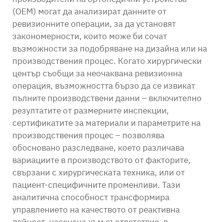
(OEM) могат да анализират данните от
ревизионните операции, за да установят
закономерности, които може би сочат
възможности за подобряване на дизайна или на
производствения процес. Когато хирургически
център съобщи за неочаквана ревизионна
операция, възможността бързо да се извикат
пълните производствени данни – включително
резултатите от размерните инспекции,
сертификатите за материали и параметрите на
производствения процес – позволява
обосновано разследване, което различава
вариациите в производството от факторите,
свързани с хирургическата техника, или от
пациент-специфичните променливи. Тази
аналитична способност трансформира
управлението на качеството от реактивна
дейност, насочена към съответствие, в