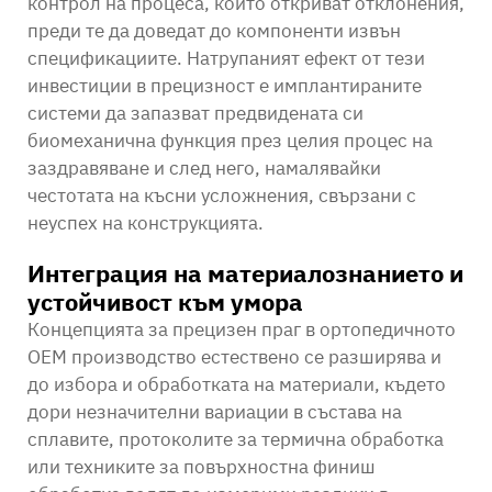
контрол на процеса, които откриват отклонения,
преди те да доведат до компоненти извън
спецификациите. Натрупаният ефект от тези
инвестиции в прецизност е имплантираните
системи да запазват предвидената си
биомеханична функция през целия процес на
заздравяване и след него, намалявайки
честотата на късни усложнения, свързани с
неуспех на конструкцията.
Интеграция на материалознанието и
устойчивост към умора
Концепцията за прецизен праг в ортопедичното
OEM производство естествено се разширява и
до избора и обработката на материали, където
дори незначителни вариации в състава на
сплавите, протоколите за термична обработка
или техниките за повърхностна финиш