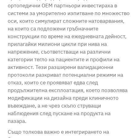
ортопедични OEM партньори инвестираха в
системи за уморително изпитване по множество
оси, които симулират сложните натоварвания,
на които са подложени гръбначните
конструкции по време на ежедневната дейност,
прилагайки милиони цикли при нива на
напрежение, съответстващи на различни
категории тегло на пациентите и профили на
активност. Тези разширени валидационни
протоколи разкриват потенциални режими на
отказ, които се проявяват едва след
продължителна експлоатация, което позволява
модификации на дизайна преди клиничното
въвеждане, а не чрез скъпо струващи
наблюдения след пускане на продукта на
пазара.
Също толкова важно е интегрирането на