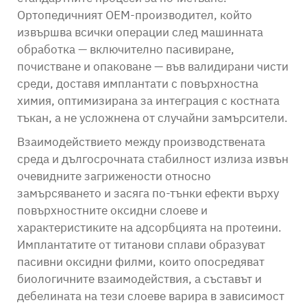
Ортопедичният OEM-производител, който
извършва всички операции след машинната
обработка — включително пасивиране,
почистване и опаковане — във валидирани чисти
среди, доставя имплантати с повърхностна
химия, оптимизирана за интеграция с костната
тъкан, а не усложнена от случайни замърсители.
Взаимодействието между производствената
среда и дългосрочната стабилност излиза извън
очевидните загрижености относно
замърсяването и засяга по-тънки ефекти върху
повърхностните оксидни слоеве и
характеристиките на адсорбцията на протеини.
Имплантатите от титанови сплави образуват
пасивни оксидни филми, които опосредяват
биологичните взаимодействия, а съставът и
дебелината на тези слоеве варира в зависимост