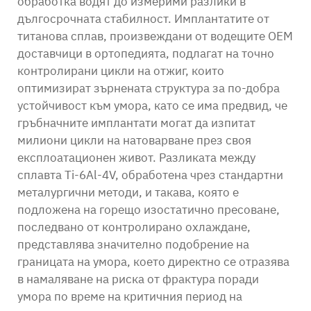
обработка водят до измерими разлики в
дългосрочната стабилност. Имплантатите от
титанова сплав, произвеждани от водещите OEM
доставчици в ортопедията, подлагат на точно
контролирани цикли на отжиг, които
оптимизират зърнената структура за по-добра
устойчивост към умора, като се има предвид, че
гръбначните имплантати могат да изпитат
милиони цикли на натоварване през своя
експлоатационен живот. Разликата между
сплавта Ti-6Al-4V, обработена чрез стандартни
металургични методи, и такава, която е
подложена на горещо изостатично пресоване,
последвано от контролирано охлаждане,
представлява значително подобрение на
границата на умора, което директно се отразява
в намаляване на риска от фрактура поради
умора по време на критичния период на