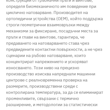
конструкции от гръбначни пръти и винтове,
определя биомеханичното им поведение при
циклично натоварване. Производител на
ортопедични устройства (OEM), който поддържа
строги геометрични взаимовръзки между
механизми за фиксиране, посадъчни места за
пръти и глави на винтове, гарантира, че
предаването на натоварването става чрез
предвидените контактни повърхности, а не чрез
сценарии на ръбово натоварване, които
концентрират напрежението и ускоряват
износването. Този ниво на прецизно
производство изисква напреднали машинни
центрове с реалновременна проверка на
размерите, производствени среди с
контролирана температура, за да се елиминират
променливите, свързани с термично
разширение, и методологии за статистически