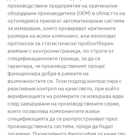
производствени предприятия на оригинални
оборудвани производители (OEM) в областта на
ортопедията прилагат автоматизирани системи
за измерване, които проверяват критичните
размери на всеки компонент, или използват
протоколи за статистическо пробоотборно
вземане с контролни граници, по-строги от
спецификационните граници, за да се
гарантира, че производственият процес
функционира добре в рамките на
възможностите си. Този подход контрастира с
реактивния контрол на качеството, при който
верификацията на размерите се извършва едва
след завършване на производствените серии,
което позволява компонентите извън
спецификацията да се разпространяват през
производствената система, преди да бъдат
засечени. Проактивната философия за качество,