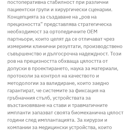
постоперативна стабилност при различни
пациентски групи и хирургически сценарии.
Концепцията за създаване на „ров на
прецизността“ представлява стратегическа
необходимост за ортопедичните OEM
партньори, които целят да се отличават чрез
измерими клинични резултати, производствено
съвършенство и дългосрочна надеждност. Този
ров на прецизността обхваща цялостта от
допуски в проектирането, наука за материали,
протоколи за контрол на качеството и
методологии за валидиране, които заедно
гарантират, че системите за фиксация на
гръбначния стълб, устройствата за
възстановяване на стави и травматичните
импланти запазват своята биомеханична цялост
години след имплантацията. За хирурзи и
компании за медицински устройства, които