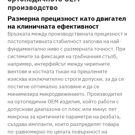
производство
Размерна прецизност като двигател
на клиничната ефективност
Връзката между производствената прецизност и
постоперативната стабилност започва на най-
фундаментално ниво с размерната точност. При
системите за фиксация на гръбначния стълб,
например, интерфейсът между чирепните
винтове и костната тъкан на прешлените
изисква изключително строги допуски, за да се
постигне оптимално заловяне и да се
минимизира микродвижението. Производител
на ортопедични OEM изделия, който работи с
допускови диапазони от плюс или минус пет
микрона за критичните параметри на резбата,
създава импланти, които разпределят товара
по-равномерно по цялата повърхност на