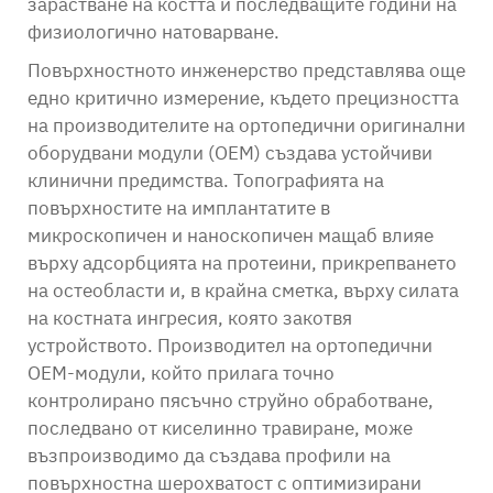
зарастване на костта и последващите години на
физиологично натоварване.
Повърхностното инженерство представлява още
едно критично измерение, където прецизността
на производителите на ортопедични оригинални
оборудвани модули (OEM) създава устойчиви
клинични предимства. Топографията на
повърхностите на имплантатите в
микроскопичен и наноскопичен мащаб влияе
върху адсорбцията на протеини, прикрепването
на остеобласти и, в крайна сметка, върху силата
на костната ингресия, която закотвя
устройството. Производител на ортопедични
OEM-модули, който прилага точно
контролирано пясъчно струйно обработване,
последвано от киселинно травиране, може
възпроизводимо да създава профили на
повърхностна шерохватост с оптимизирани