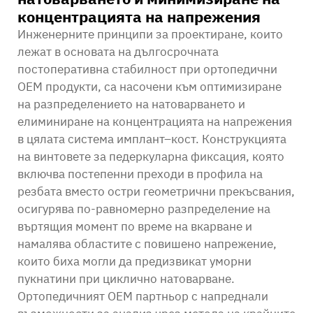
концентрацията на напрежения
Инженерните принципи за проектиране, които
лежат в основата на дългосрочната
постоперативна стабилност при ортопедични
OEM продукти, са насочени към оптимизиране
на разпределението на натоварването и
елиминиране на концентрацията на напрежения
в цялата система имплант–кост. Конструкцията
на винтовете за педеркуларна фиксация, която
включва постепенни преходи в профила на
резбата вместо остри геометрични прекъсвания,
осигурява по-равномерно разпределение на
въртящия момент по време на вкарване и
намалява областите с повишено напрежение,
които биха могли да предизвикат уморни
пукнатини при циклично натоварване.
Ортопедичният OEM партньор с напреднали