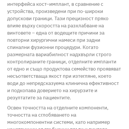
интерфейса кост–имплант, в сравнение с
устройства, произведени при по-широки
допускови граници. Тази прецизност пряко
влияе върху скоростта на разхлабване на
винтовете – една от водещите причини за
повторни хирургични намеси при задни
спинални фузионни процедури. Когато
размерната вариабилност надхвърли строго
контролираните граници, отделните импланти
от едно и също продуктова семейство проявяват
несъответстваща якост при изтегляне, което
води до непредсказуема клинична ефективност
и подкопава доверието на хирурзите и
резултатите за пациентите.
Освен точността на отделните компоненти,
точността на сглобяването на
многокомпонентни системи, като например