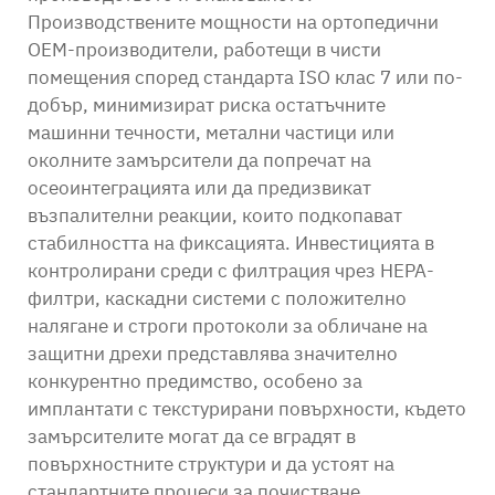
Производствените мощности на ортопедични
OEM-производители, работещи в чисти
помещения според стандарта ISO клас 7 или по-
добър, минимизират риска остатъчните
машинни течности, метални частици или
околните замърсители да попречат на
осеоинтеграцията или да предизвикат
възпалителни реакции, които подкопават
стабилността на фиксацията. Инвестицията в
контролирани среди с филтрация чрез HEPA-
филтри, каскадни системи с положително
налягане и строги протоколи за обличане на
защитни дрехи представлява значително
конкурентно предимство, особено за
имплантати с текстурирани повърхности, където
замърсителите могат да се вградят в
повърхностните структури и да устоят на
стандартните процеси за почистване.