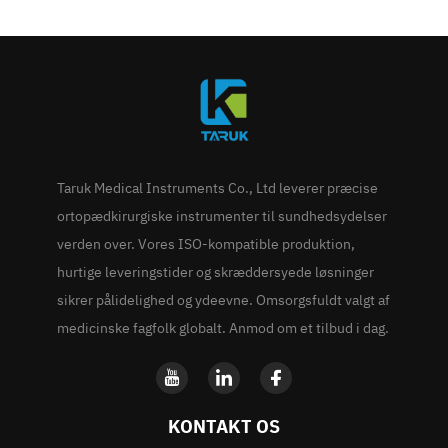
Taruk Medical Instruments Co., Ltd leverer præcise
ortopædkirurgiske instrumenter til sundhedsydelser
verden over. Vores ISO-kompatible produktion,
hurtige leveringstider og skræddersyede løsninger
sikrer pålidelighed og ydeevne. Omsorgsfuldt valgt af
medicinske fagfolk globalt. Anmod om et tilbud i dag.
KONTAKT OS