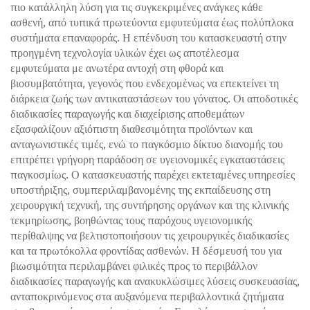
πιο κατάλληλη λύση για τις συγκεκριμένες ανάγκες κάθε
ασθενή, από τυπικά πρωτεύοντα εμφυτεύματα έως πολύπλοκα
συστήματα επαναφοράς. Η επένδυση του κατασκευαστή στην
προηγμένη τεχνολογία υλικών έχει ως αποτέλεσμα
εμφυτεύματα με ανωτέρα αντοχή στη φθορά και
βιοσυμβατότητα, γεγονός που ενδεχομένως να επεκτείνει τη
διάρκεια ζωής των αντικαταστάσεων του γόνατος. Οι αποδοτικές
διαδικασίες παραγωγής και διαχείρισης αποθεμάτων
εξασφαλίζουν αξιόπιστη διαθεσιμότητα προϊόντων και
ανταγωνιστικές τιμές, ενώ το παγκόσμιο δίκτυο διανομής του
επιτρέπει γρήγορη παράδοση σε υγειονομικές εγκαταστάσεις
παγκοσμίως. Ο κατασκευαστής παρέχει εκτεταμένες υπηρεσίες
υποστήριξης, συμπεριλαμβανομένης της εκπαίδευσης στη
χειρουργική τεχνική, της συντήρησης οργάνων και της κλινικής
τεκμηρίωσης, βοηθώντας τους παρόχους υγειονομικής
περίθαλψης να βελτιστοποιήσουν τις χειρουργικές διαδικασίες
και τα πρωτόκολλα φροντίδας ασθενών. Η δέσμευσή του για
βιωσιμότητα περιλαμβάνει φιλικές προς το περιβάλλον
διαδικασίες παραγωγής και ανακυκλώσιμες λύσεις συσκευασίας,
ανταποκρινόμενος στα αυξανόμενα περιβαλλοντικά ζητήματα