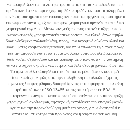
να εξασφαλίζουν τα υψηλότερα πρότυπα ποιότητας και ασφάλειας των
προϊόντων. Το εκτεταμένο χαρτοφυλάκιο προϊόντων τους περιλαμβάνει
συνήθως συστήματα πρωτεύουσας αντικατάστασης γόνατος, συστήματα
επαναφοράς γόνατος, εξατομικευμένα χειρουργικά οργανάκια και ειδικά
χειρουργικά εργαλεία. Μέσω συνεχούς έρευνας και ανάπτυξης, αυτοί οι
κατασκευαστές χρησιμοποιούν επικαιροποιημένα υλικά, όπως υψηλά
διασυνδεδεμένη πολυαιθυλένη, προηγμένα κεραμικά σύνθετα υλικά και
βιοσυμβατές κραμάτωσεις τιτανίου, για να βελτιώσουν τη διάρκεια ζωής
και την απόδοση των εμφυτευμάτων. Χρησιμοποιούν εξειδικευμένες
διαδικασίες σχεδιασμού και κατασκευής με υπολογιστική υποστήριξη
για να επιτύχουν ακριβείς γεωμετρίες και βέλτιστες μηχανικές ιδιότητες.
Τα πρωτόκολλα εξασφάλισης ποιότητας περιλαμβάνουν αυστηρές
διαδικασίες δοκιμών, από την επαλήθευση των υλικών μέχρι τις
μηχανικές δοκιμές φθοράς, διασφαλίζοντας τη συμμόρφωση με διεθνή
πρότυπα όπως το ISO 13485 και τις απαιτήσεις του FDA. Η
εμπειρογνωμοσύνη του κατασκευαστή επεκτείνεται στην υποστήριξη
χειρουργικού σχεδιασμού, την τεχνική εκπαίδευση των επαγγελματιών
υγείας και την παρακολούθηση μετά την αγορά, για να διατηρηθεί η
αποτελεσματικότητα του προϊόντος και η ασφάλεια του ασθενή.