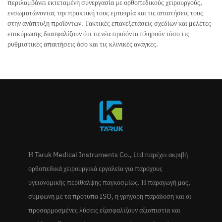
περιλαμβάνει εκτεταμένη συνεργασία με ορθοπεδικούς χειρουργούς,
ενσωματώνοντας την πρακτική τους εμπειρία και τις απαιτήσεις τους
στην ανάπτυξη προϊόντων. Τακτικές επανεξετάσεις σχεδίων και μελέτες
επικύρωσης διασφαλίζουν ότι τα νέα προϊόντα πληρούν τόσο τις
ρυθμιστικές απαιτήσεις όσο και τις κλινικές ανάγκες.
Η Taruk Medical Instruments Co., Ltd παρέχει ακριβή
ορθοπεδικά χειρουργικά εργαλεία για παρόχους
υγειονομικής περίθαλψης παγκοσμίως. Η παραγωγή μας,
σύμφωνη με τα πρότυπα ISO, η γρήγορη παράδοση και οι
προσαρμοσμένες λύσεις εξασφαλίζουν αξιοπιστία και