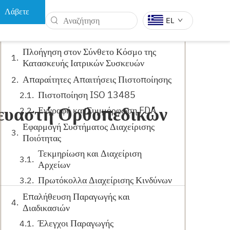
Λάβετε
Πίνακας Περιεχομένων
EL
προσφορά
Πλοήγηση στον Σύνθετο Κόσμο της
Κατασκευής Ιατρικών Συσκευών
Α
ΔΕΝΤΡΙΚΆ ΕΡΓΑΛΕΊΑ
ΏΝ ΡΟΜΠΌΤ
Απαραίτητες Απαιτήσεις Πιστοποίησης
Πιστοποίηση ISO 13485
κευαστή Ορθοπεδικών
Εγγραφή και Συμμόρφωση FDA
Εφαρμογή Συστήματος Διαχείρισης
Ποιότητας
Τεκμηρίωση και Διαχείριση
Αρχείων
Πρωτόκολλα Διαχείρισης Κινδύνων
Επαλήθευση Παραγωγής και
Διαδικασιών
Έλεγχοι Παραγωγής