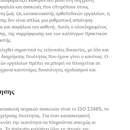
διαδραματίζει καθοριστικό ρόλο στη σύγχρονη
γαλεία και συσκευές που επιτρέπουν στους
 τη ζωή. Ως κατασκευαστής ορθοπεδικών εργαλείων, η
σης δεν είναι απλώς μια ρυθμιστική απαίτηση·
τα και ασφάλεια του ασθενή. Αυτός ο ολοκληρωμένος
ίησης, της συμμόρφωσης και των καλύτερων πρακτικών
αστής.
ιχθεί σημαντικά τις τελευταίες δεκαετίες, με όλο και
 διαχείρισης ποιότητας που έχουν γίνει ο κανόνας. Ο
ών εργαλείων πρέπει να μπορεί να πλοηγείται σε
χρονα καινοτόμες δυνατότητες σχεδιασμού και
ίησης
ατασκευή ιατρικών συσκευών είναι το ISO 13485, το
ιαχείρισης ποιότητας. Για έναν κατασκευαστή
νύει την ικανότητα να πληρούνται συνεχώς οι
. Το πρότυπο καλύπτει όλες τις πτυχές της