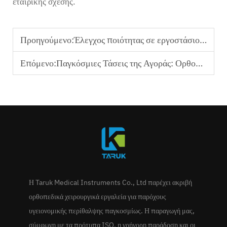
εταιρικής σχέσης.
Προηγούμενο:
Έλεγχος ποιότητας σε εργοστάσιο ορθοπεδικών οργάνων για τραύματα
Επόμενο:
Παγκόσμιες Τάσεις της Αγοράς: Ορθοπεδικά Όργανα Τραυματολογίας OEM
Η Taruk Medical Instruments Co., Ltd παρέχει ακριβή
ορθοπεδικά χειρουργικά εργαλεία για παρόχους
υγειονομικής περίθαλψης παγκοσμίως. Η παραγωγή μας,
σύμφωνη με τα πρότυπα ISO, η γρήγορη παράδοση και οι