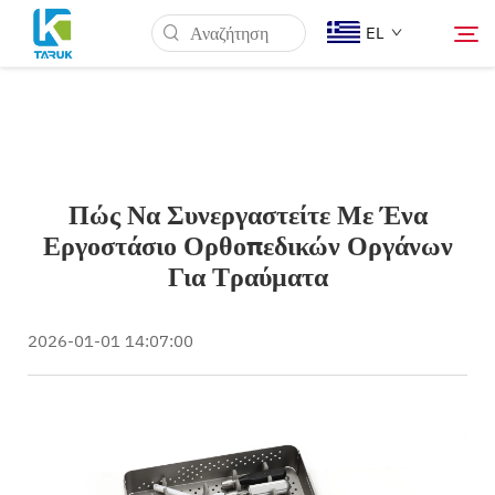
EL
Γιατί TARUK
Πώς Να Συνεργαστείτε Με Ένα
Ιατρικές Αγορές
Εργοστάσιο Ορθοπεδικών Οργάνων
Για Τραύματα
Δυνατότητες
2026-01-01 14:07:00
Νέα & Γεγονότα
Σχετικά με εμάς
Μπλογκ