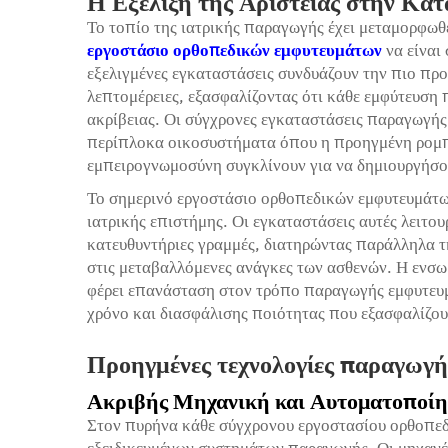
Η Εξέλιξη της Αριστείας στην Κα
Το τοπίο της ιατρικής παραγωγής έχει μεταμορφωθεί
εργοστάσιο ορθοπεδικών εμφυτευμάτων
να είναι
εξελιγμένες εγκαταστάσεις συνδυάζουν την πιο πρ
λεπτομέρειες, εξασφαλίζοντας ότι κάθε εμφύτευση
ακρίβειας. Οι σύγχρονες εγκαταστάσεις παραγωγής
περίπλοκα οικοσυστήματα όπου η προηγμένη ρομπ
εμπειρογνωμοσύνη συγκλίνουν για να δημιουργήσου
Το σημερινό εργοστάσιο ορθοπεδικών εμφυτευμάτω
ιατρικής επιστήμης. Οι εγκαταστάσεις αυτές λειτο
κατευθυντήριες γραμμές, διατηρώντας παράλληλα τ
στις μεταβαλλόμενες ανάγκες των ασθενών. Η ενσ
φέρει επανάσταση στον τρόπο παραγωγής εμφυτευμ
χρόνο και διασφάλισης ποιότητας που εξασφαλίζου
Προηγμένες τεχνολογίες παραγωγή
Ακριβής Μηχανική και Αυτοματοποί
Στον πυρήνα κάθε σύγχρονου εργοστασίου ορθοπεδ
εξειδικευμένων συστημάτων παραγωγής. Οι μηχανέ