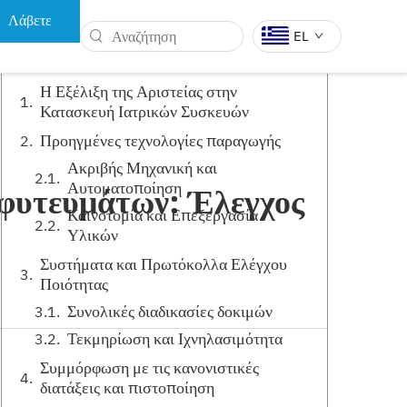
Λάβετε
Πίνακας Περιεχομένων
EL
προσφορά
Η Εξέλιξη της Αριστείας στην
Κατασκευή Ιατρικών Συσκευών
Α
ΔΕΝΤΡΙΚΆ ΕΡΓΑΛΕΊΑ
ΏΝ ΡΟΜΠΌΤ
Προηγμένες τεχνολογίες παραγωγής
Ακριβής Μηχανική και
Αυτοματοποίηση
φυτευμάτων: Έλεγχος
Καινοτομία και Επεξεργασία
Υλικών
Συστήματα και Πρωτόκολλα Ελέγχου
Ποιότητας
Συνολικές διαδικασίες δοκιμών
Τεκμηρίωση και Ιχνηλασιμότητα
Συμμόρφωση με τις κανονιστικές
διατάξεις και πιστοποίηση