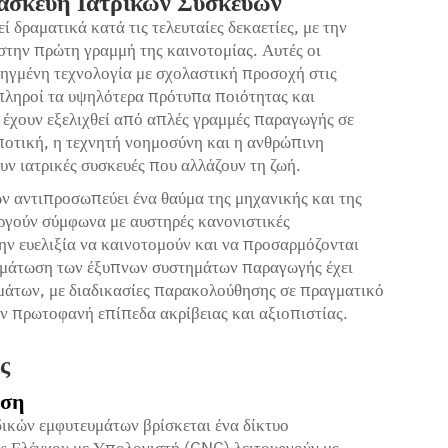
τασκευή Ιατρικών Συσκευών
 δραματικά κατά τις τελευταίες δεκαετίες, με την
 στην πρώτη γραμμή της καινοτομίας. Αυτές οι
οηγμένη τεχνολογία με σχολαστική προσοχή στις
 πληροί τα υψηλότερα πρότυπα ποιότητας και
 έχουν εξελιχθεί από απλές γραμμές παραγωγής σε
οτική, η τεχνητή νοημοσύνη και η ανθρώπινη
ν ιατρικές συσκευές που αλλάζουν τη ζωή.
ν αντιπροσωπεύει ένα θαύμα της μηχανικής και της
υργούν σύμφωνα με αυστηρές κανονιστικές
ην ευελιξία να καινοτομούν και να προσαρμόζονται
ωμάτωση των έξυπνων συστημάτων παραγωγής έχει
άτων, με διαδικασίες παρακολούθησης σε πραγματικό
ν πρωτοφανή επίπεδα ακρίβειας και αξιοπιστίας.
ς
ηση
ικών εμφυτευμάτων βρίσκεται ένα δίκτυο
ς Ελέγχου με Υπολογιστή (CNC) λειτουργούν με