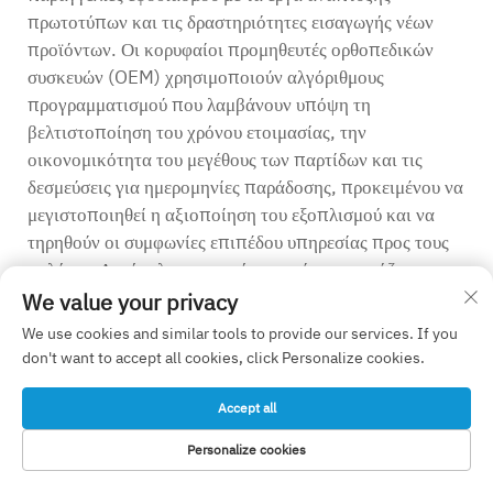
πρωτοτύπων και τις δραστηριότητες εισαγωγής νέων
προϊόντων. Οι κορυφαίοι προμηθευτές ορθοπεδικών
συσκευών (OEM) χρησιμοποιούν αλγόριθμους
προγραμματισμού που λαμβάνουν υπόψη τη
βελτιστοποίηση του χρόνου ετοιμασίας, την
οικονομικότητα του μεγέθους των παρτίδων και τις
δεσμεύσεις για ημερομηνίες παράδοσης, προκειμένου να
μεγιστοποιηθεί η αξιοποίηση του εξοπλισμού και να
τηρηθούν οι συμφωνίες επιπέδου υπηρεσίας προς τους
πελάτες. Αυτή η λειτουργική αριστεία μεταφράζεται σε
προβλέψιμους χρόνους παράδοσης, αξιόπιστη απόδοση
We value your privacy
παράδοσης και διαφανή επικοινωνία σχετικά με την
We use cookies and similar tools to provide our services. If you
κατάσταση της παραγωγής, την οποία απαιτούν οι
don't want to accept all cookies, click Personalize cookies.
εταιρείες ιατρικών συσκευών για τις δικές τους
διαδικασίες σχεδιασμού και τις δεσμεύσεις τους
Accept all
απέναντι στους πελάτες τους στον τομέα της
Personalize cookies
υγειονομικής περίθαλψης.
ΗΛΕΚΤΡΟΝΙΚΌ
ΑΡΧΙΚΗ ΣΕΛΙΔΑ
ΠΡΟΪΌΝΤΑ
ΤΗΛ.
ΤΑΧΥΔΡΟΜΕΊΟ