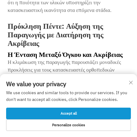
ότι η ποιότητα των υλικών υποστηρίζει την
κατασκευαστική ικανότητα στα επόμενα στάδια.
Πρόκληση Πέντε: Αύξηση της
Παραγωγής με Διατήρηση της
Ακρίβειας
Η Ένταση Μεταξύ Όγκου και Ακρίβειας
Η κλιμάκωση της παραγωγής παρουσιάζει μοναδικές
προκλήσεις για τους κατασκευαστές ορθοπεδικών
συσκευών OEM, οι οποίοι πρέπει να εξισορροπήσουν
We value your privacy
τις αυξανόμενες απαιτήσεις όγκου παραγωγής με τις
ανελαστικές απαιτήσεις ακρίβειας. Σε αντίθεση με τα
We use cookies and similar tools to provide our services. If you
don't want to accept all cookies, click Personalize cookies.
καταναλωτικά προϊόντα, όπου μικρές διαφορές
ποιότητας παραμένουν αποδεκτές, οι ορθοπεδικές
Accept all
εμφυτεύσεις πρέπει να πληρούν ακριβώς τις ίδιες
προδιαγραφές διαστάσεων και επιφανειακής απόδοσης,
Personalize cookies
είτε παράγονται δέκα συσκευές είτε δέκα χιλιάδες
ΗΛΕΚΤΡΟΝΙΚΌ
ΑΡΧΙΚΗ ΣΕΛΙΔΑ
ΠΡΟΪΌΝΤΑ
ΤΗΛ.
ΤΑΧΥΔΡΟΜΕΊΟ