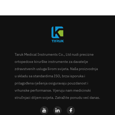
Taruk Medical Instruments Co., Ltd nudi precizne
ortopedске kirurške instrumente za davatelje
zdravstvenih usluga širom svijeta. Naša proizvodnja
u skladu sa standardima ISO, brza isporuka i
prilagođena rješenja osiguravaju pouzdanost i
vrhunske performanse. Vjeruju nam medicinski
stručnjaci diljem svijeta. Zatražite ponudu već danas.