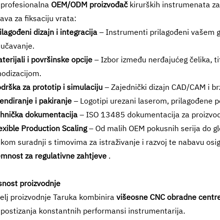
 profesionalna
OEM/ODM proizvođač
kirurških instrumenata za
ava za fiksaciju vrata:
ilagođeni dizajn i integracija
– Instrumenti prilagođeni vašem 
jučavanje.
terijali i površinske opcije
– Izbor između nerđajućeg čelika, ti
anodizacijom.
drška za prototip i simulaciju
– Zajednički dizajn CAD/CAM i brz
endiranje i pakiranje
– Logotipi urezani laserom, prilagođene po
hnička dokumentacija
– ISO 13485 dokumentacija za proizvodn
exible Production Scaling
– Od malih OEM pokusnih serija do 
kom suradnji s timovima za istraživanje i razvoj te nabavu o
mnost za regulativne zahtjeve
.
snost proizvodnje
lj proizvodnje Taruka kombinira
višeosne CNC obradne centre, 
 postizanja konstantnih performansi instrumentarija.