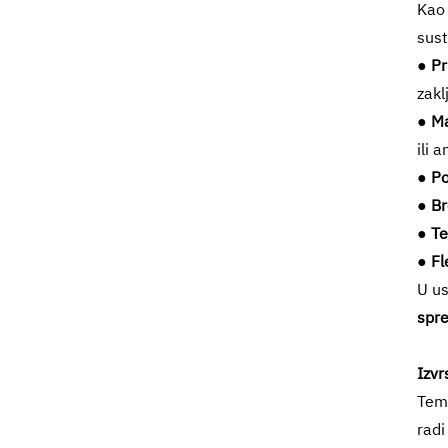
Kao
sust
●
Pr
zakl
●
Ma
ili 
●
Po
●
Br
●
Te
●
Fl
U us
spre
Izvr
Teme
radi