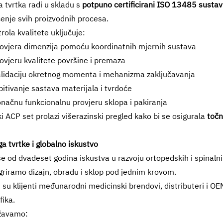
 tvrtka radi u skladu s
potpuno certificirani ISO 13485 sustav
enje svih proizvodnih procesa.
rola kvalitete uključuje:
ovjera dimenzija pomoću koordinatnih mjernih sustava
ovjeru kvalitete površine i premaza
lidaciju okretnog momenta i mehanizma zaključavanja
pitivanje sastava materijala i tvrdoće
načnu funkcionalnu provjeru sklopa i pakiranja
i ACP set prolazi višerazinski pregled kako bi se osigurala
točn
a tvrtke i globalno iskustvo
še od dvadeset godina iskustva u razvoju ortopedskih i spinal
griramo dizajn, obradu i sklop pod jednim krovom.
 su klijenti međunarodni medicinski brendovi, distributeri i OE
fika.
žavamo: