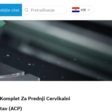
obijte citat
HR
KIRURŠKIH
DENTALNI INSTRUMENTI
Komplet Za Prednji Cervikalni
stav (ACP)