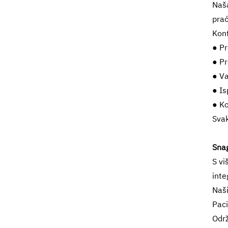
Naša
prać
Kont
● Pr
● Pr
● Va
● Is
● Ko
Svak
Snag
S vi
inte
Naši
Paci
Odr