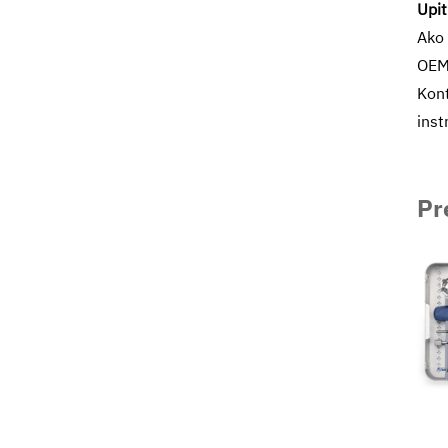
Upit
Ako 
OEM/
Kont
inst
Pr