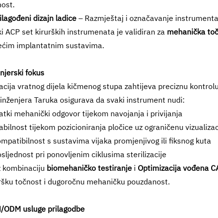
nost.
ilagođeni dizajn ladice
– Razmještaj i označavanje instrumentar
i ACP set kirurških instrumenata je validiran za
mehanička točn
ećim implantatnim sustavima.
njerski fokus
acija vratnog dijela kičmenog stupa zahtijeva preciznu kontrol
inženjera Taruka osigurava da svaki instrument nudi:
atki mehanički odgovor tijekom navojanja i privijanja
abilnost tijekom pozicioniranja pločice uz ograničenu vizualizac
mpatibilnost s sustavima vijaka promjenjivog ili fiksnog kuta
sljednost pri ponovljenim ciklusima sterilizacije
z kombinaciju
biomehaničko testiranje
i
Optimizacija vođena 
ršku točnost i dugoročnu mehaničku pouzdanost.
/ODM usluge prilagodbe