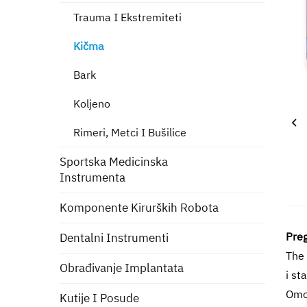
Trauma I Ekstremiteti
Kičma
Bark
Koljeno
Rimeri, Metci I Bušilice
Sportska Medicinska
Instrumenta
Komponente Kirurških Robota
Preg
Dentalni Instrumenti
The
Obrađivanje Implantata
i st
Omog
Kutije I Posude