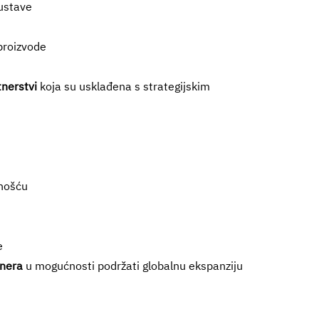
sustave
proizvode
u
tnerstvi
koja su usklađena s strategijskim
znošću
e
tnera
u mogućnosti podržati globalnu ekspanziju