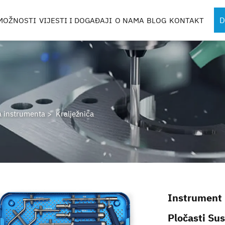
D
MOŽNOSTI
VIJESTI I DOGAĐAJI
O NAMA
BLOG
KONTAKT
UMENTA
SPORTSKA MEDICINSKA
KOMPONENTE 
INSTRUMENTA
ROBOTA
TI
 instrumenta
>
Kralježnica
ICE
NTATA
KUTIJE I POSUDE
Instrument 
Pločasti Su