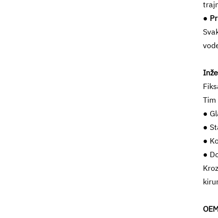
traj
●
Pr
Svak
vod
Inže
Fiks
Tim 
● Gl
● St
● Ko
● Do
Kro
kiru
OEM