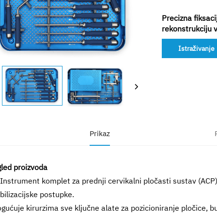
Precizna fiksac
rekonstrukciju v
Istraživanje
Prikaz
led proizvoda
Instrument komplet za prednji cervikalni pločasti sustav (ACP
abilizacijske postupke.
ućuje kirurzima sve ključne alate za pozicioniranje pločice, buš