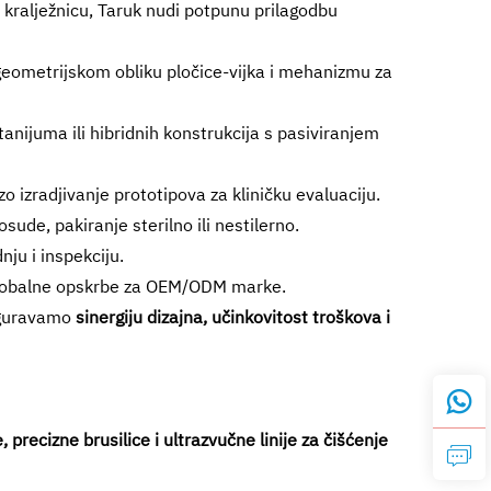
 kralježnicu, Taruk nudi potpunu prilagodbu
geometrijskom obliku pločice-vijka i mehanizmu za
tanijuma ili hibridnih konstrukcija s pasiviranjem
o izradjivanje prototipova za kliničku evaluaciju.
sude, pakiranje sterilno ili nestilerno.
ju i inspekciju.
globalne opskrbe za OEM/ODM marke.
siguravamo
sinergiju dizajna, učinkovitost troškova i
precizne brusilice i ultrazvučne linije za čišćenje