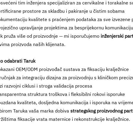
svećeni tim inženjera specijaliziran za cervikalne i torakalne 
rtificirane prostore za skladbu i pakiranje u čistim sobama
kumentaciju kvalitete s praćenjem podataka za sve izvezene 
ojezično upravljanje projektima za besprijekornu komunikacij
k pruža više od proizvodnje — mi isporučujemo
inženjerski par
evima proizvoda naših klijenata.
o odabrati Taruk
kazani OEM/ODM proizvođač sustava za fiksaciju kralježnice
ručnjak za integraciju dizajna za proizvodnju s kliničkom preci
zi razvojni ciklusi i stroga validacija procesa
ansparentna struktura troškova i fleksibilni rokovi isporuke
uzdana kvaliteta, dosljedna komunikacija i isporuka na vrijem
birom Taruka vaša marka dobiva
strategskog proizvodnog par
ržištima fiksacije vrata maternice i rekonstrukcije kralježnice.