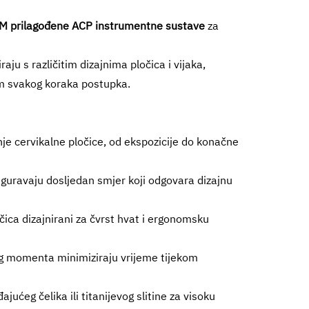
 prilagođene ACP instrumentne sustave
za
ju s različitim dizajnima pločica i vijaka,
om svakog koraka postupka.
nje cervikalne pločice, od ekspozicije do konačne
siguravaju dosljedan smjer koji odgovara dizajnu
očica dizajnirani za čvrst hvat i ergonomsku
og momenta minimiziraju vrijeme tijekom
ućeg čelika ili titanijevog slitine za visoku