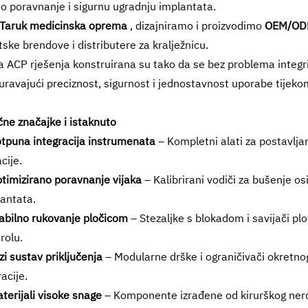
o poravnanje i sigurnu ugradnju implantata.
Taruk medicinska oprema
, dizajniramo i proizvodimo
OEM/ODM
tske brendove i distributere za kralježnicu.
 ACP rješenja konstruirana su tako da se bez problema integrira
uravajući preciznost, sigurnost i jednostavnost uporabe tijek
čne značajke i istaknuto
tpuna integracija instrumenata
– Kompletni alati za postavlja
acije.
timizirano poravnanje vijaka
– Kalibrirani vodiči za bušenje o
antata.
abilno rukovanje pločicom
– Stezaljke s blokadom i savijači pl
rolu.
zi sustav priključenja
– Modularne drške i ograničivači okretn
acije.
terijali visoke snage
– Komponente izrađene od kirurškog nerđaj