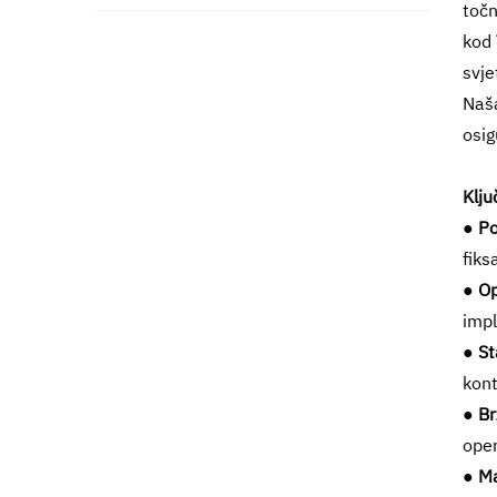
točn
kod
svje
Naša
osig
Klju
●
Po
fiks
●
Op
impl
●
St
kont
●
Br
oper
●
Ma