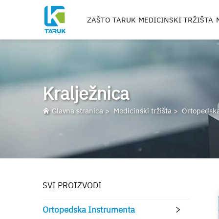
ZAŠTO TARUK
MEDICINSKI TRŽIŠTA
ORTOPEDSKA INSTR
TRAUMA I EKSTREMITE
KIČMA
Kralježnica
BARK
KOLJENO
Glavna stranica
>
Medicinski tržišta
>
Ortopedska
RIMERI, METCI I BUŠIL
OBRAĐIVANJE IMPLA
SVI PROIZVODI
Ortopedska Instrumenta