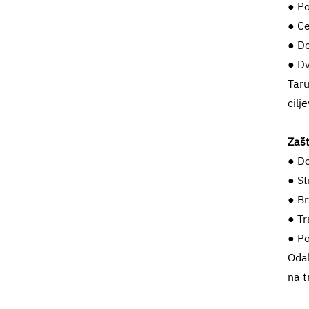
● Po
● Ce
● Do
● Dv
Taru
cilj
Zašt
● Do
● St
● Br
● Tr
● Po
Oda
na t