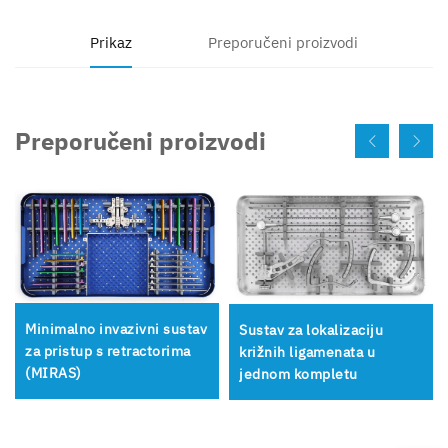
Prikaz
Preporučeni proizvodi
Preporučeni proizvodi
Minimalno invazivni sustav
Sustav za lokalizaciju
za pristup s retractorima
križnih ligamenata u
(MIRAS)
jednom kompletu