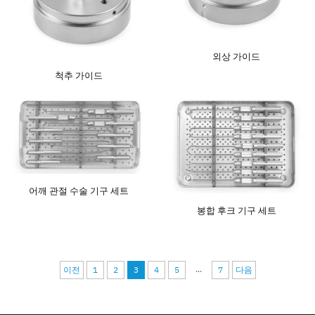
외상 가이드
척추 가이드
어깨 관절 수술 기구 세트
봉합 후크 기구 세트
...
이전
1
2
3
4
5
7
다음