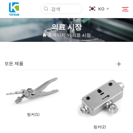
KO
의료 시장
홈페이지
>
의료 시장
왜 TARUK인가
의료 시장
모든 제품
기능
뉴스 & 이벤트
회사 소개
링커(1)
링커(2)
블로그