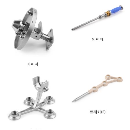
연락처
임팩터
가이더
트래커(2)