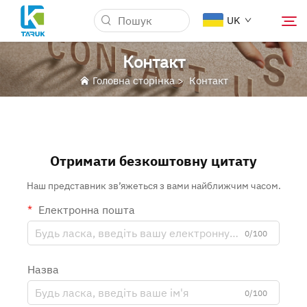
UK
Контакт
Головна сторінка
>
Контакт
Чому TARUK
Медичні ринки
Отримати безкоштовну цитату
Можливості
Наш представник зв’яжеться з вами найближчим часом.
Електронна пошта
Новини та Події
0/100
Про Нас
Назва
0/100
Блог