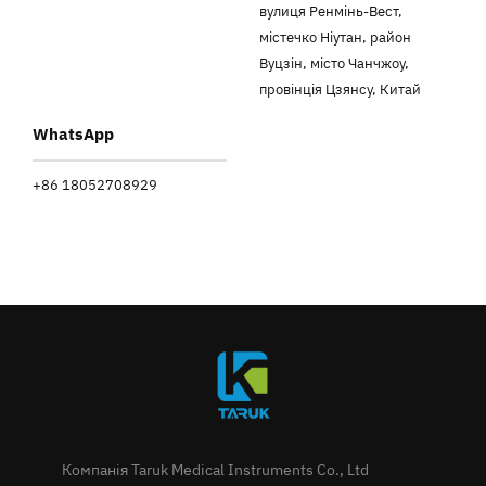
вулиця Ренмінь-Вест,
містечко Ніутан, район
Вуцзін, місто Чанчжоу,
провінція Цзянсу, Китай
WhatsApp
+86 18052708929
Компанія Taruk Medical Instruments Co., Ltd