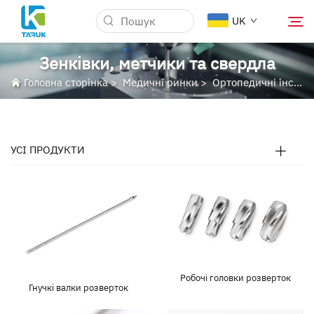
UK
Зенківки, метчики та свердла
Головна сторінка
>
Медичні ринки
>
Ортопедичні інструменти
Чому TARUK
Медичні ринки
УСІ ПРОДУКТИ
Можливості
Новини та Події
Про Нас
Робочі головки розверток
Гнучкі валки розверток
Блог