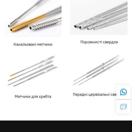
Контакт
Порожнисті свердла
Канальовані метчики
Передні цервікальні свердла
Метчики для хребта