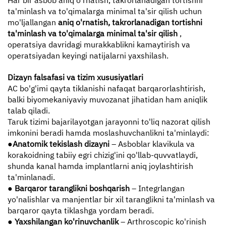
Har bir asbob aniq o'rnatish, takrorlanadigan tortishni
ta'minlash va to'qimalarga minimal ta'sir qilish uchun
mo'ljallangan
aniq o'rnatish, takrorlanadigan tortishni
ta'minlash va to'qimalarga minimal ta'sir qilish
,
operatsiya davridagi murakkablikni kamaytirish va
operatsiyadan keyingi natijalarni yaxshilash.
Dizayn falsafasi va tizim xususiyatlari
AC bo'g'imi qayta tiklanishi nafaqat barqarorlashtirish,
balki biyomekaniyaviy muvozanat jihatidan ham aniqlik
talab qiladi.
Taruk tizimi bajarilayotgan jarayonni to'liq nazorat qilish
imkonini beradi hamda moslashuvchanlikni ta'minlaydi:
●
Anatomik tekislash dizayni
– Asboblar klavikula va
korakoidning tabiiy egri chizig'ini qo'llab-quvvatlaydi,
shunda kanal hamda implantlarni aniq joylashtirish
ta'minlanadi.
●
Barqaror taranglikni boshqarish
– Integrlangan
yo'nalishlar va manjentlar bir xil taranglikni ta'minlash va
barqaror qayta tiklashga yordam beradi.
●
Yaxshilangan ko'rinuvchanlik
– Arthroscopic ko'rinish