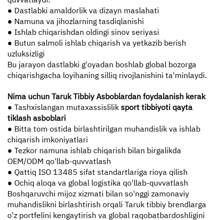
● Dastlabki amaldorlik va dizayn maslahati
● Namuna va jihozlarning tasdiqlanishi
● Ishlab chiqarishdan oldingi sinov seriyasi
● Butun salmoli ishlab chiqarish va yetkazib berish
uzluksizligi
Bu jarayon dastlabki g'oyadan boshlab global bozorga
chiqarishgacha loyihaning silliq rivojlanishini ta'minlaydi.
Nima uchun Taruk Tibbiy Asboblardan foydalanish kerak
● Tashxislangan mutaxassislilik
sport tibbiyoti qayta
tiklash asboblari
● Bitta tom ostida birlashtirilgan muhandislik va ishlab
chiqarish imkoniyatlari
● Tezkor namuna ishlab chiqarish bilan birgalikda
OEM/ODM qo'llab-quvvatlash
● Qattiq ISO 13485 sifat standartlariga rioya qilish
● Ochiq aloqa va global logistika qo'llab-quvvatlash
Boshqaruvchi mijoz xizmati bilan so'nggi zamonaviy
muhandislikni birlashtirish orqali Taruk tibbiy brendlarga
o'z portfelini kengaytirish va global raqobatbardoshligini