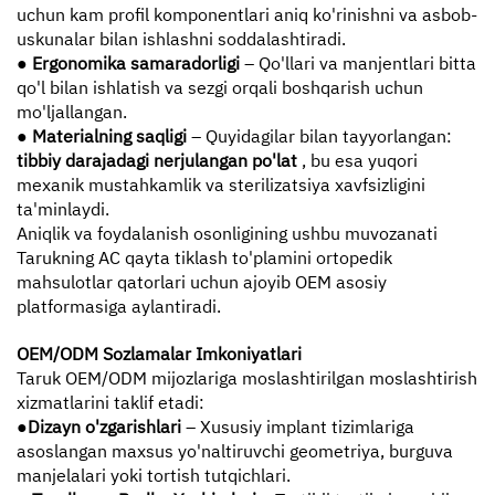
uchun kam profil komponentlari aniq ko'rinishni va asbob-
uskunalar bilan ishlashni soddalashtiradi.
●
Ergonomika samaradorligi
– Qo'llari va manjentlari bitta
qo'l bilan ishlatish va sezgi orqali boshqarish uchun
mo'ljallangan.
●
Materialning saqligi
– Quyidagilar bilan tayyorlangan:
tibbiy darajadagi nerjulangan po'lat
, bu esa yuqori
mexanik mustahkamlik va sterilizatsiya xavfsizligini
ta'minlaydi.
Aniqlik va foydalanish osonligining ushbu muvozanati
Tarukning AC qayta tiklash to'plamini ortopedik
mahsulotlar qatorlari uchun ajoyib OEM asosiy
platformasiga aylantiradi.
OEM/ODM Sozlamalar Imkoniyatlari
Taruk OEM/ODM mijozlariga moslashtirilgan moslashtirish
xizmatlarini taklif etadi:
●
Dizayn o'zgarishlari
– Xususiy implant tizimlariga
asoslangan maxsus yo'naltiruvchi geometriya, burguva
manjelalari yoki tortish tutqichlari.