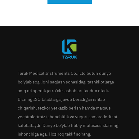
Taruk Medical Instruments Co., Ltd butun dunyo
bo'ylab sog'liqni saqlash sohasidagi tashkilotlarga
aniq ortopedik jarro'xlik asboblari taqdim etadi.
Bizning ISO talablarga javob beradigan ishlab
chiqarish, tezkor yetkazib berish hamda maxsus
yechimlarimiz ishonchlilik va yuqori samaradorlikni
kafolatlaydi. Dunyo bo'ylab tibbiy mutaxassislarning
ishonchiga ega. Hoziroq taklif so'rang.