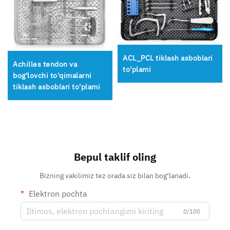
ACL_PCL tiklash asboblari
Achilles tendon va
to'plami
bog'lovchi to'qimalarni
tiklash asboblari to'plami
Bepul taklif oling
Bizning vakilimiz tez orada siz bilan bog‘lanadi.
Elektron pochta
0/100