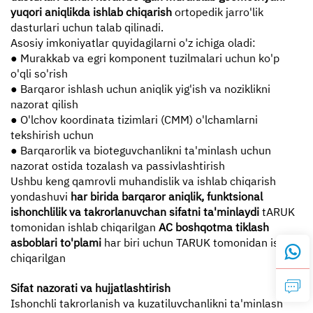
yuqori aniqlikda ishlab chiqarish
ortopedik jarro'lik
dasturlari uchun talab qilinadi.
Asosiy imkoniyatlar quyidagilarni o'z ichiga oladi:
● Murakkab va egri komponent tuzilmalari uchun ko'p
o'qli so'rish
● Barqaror ishlash uchun aniqlik yig'ish va noziklikni
nazorat qilish
● O'lchov koordinata tizimlari (CMM) o'lchamlarni
tekshirish uchun
● Barqarorlik va bioteguvchanlikni ta'minlash uchun
nazorat ostida tozalash va passivlashtirish
Ushbu keng qamrovli muhandislik va ishlab chiqarish
yondashuvi
har birida barqaror aniqlik, funktsional
ishonchlilik va takrorlanuvchan sifatni ta'minlaydi
tARUK
tomonidan ishlab chiqarilgan
AC boshqotma tiklash
asboblari to'plami
har biri uchun TARUK tomonidan ishlab
chiqarilgan
Sifat nazorati va hujjatlashtirish
Ishonchli takrorlanish va kuzatiluvchanlikni ta'minlash