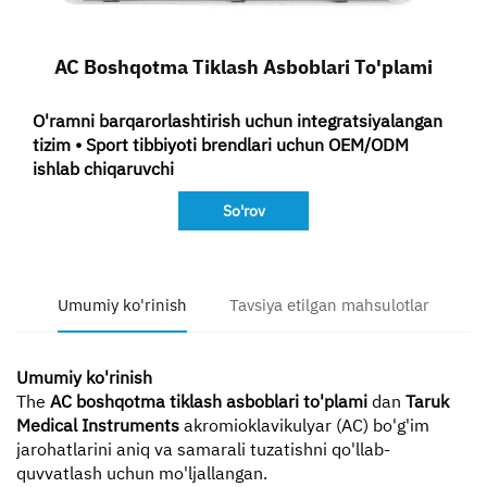
Bog'lanish
AC Boshqotma Tiklash Asboblari To'plami
O'ramni barqarorlashtirish uchun integratsiyalangan
tizim • Sport tibbiyoti brendlari uchun OEM/ODM
ishlab chiqaruvchi
So'rov
Umumiy ko'rinish
Tavsiya etilgan mahsulotlar
Umumiy ko'rinish
The
AC boshqotma tiklash asboblari to'plami
dan
Taruk
Medical Instruments
akromioklavikulyar (AC) bo'g'im
jarohatlarini aniq va samarali tuzatishni qo'llab-
quvvatlash uchun mo'ljallangan.