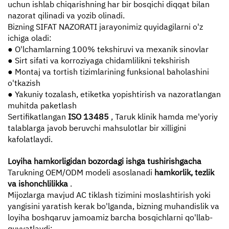
uchun ishlab chiqarishning har bir bosqichi diqqat bilan
nazorat qilinadi va yozib olinadi.
Bizning SIFAT NAZORATI jarayonimiz quyidagilarni o'z
ichiga oladi:
● O'lchamlarning 100% tekshiruvi va mexanik sinovlar
● Sirt sifati va korroziyaga chidamlilikni tekshirish
● Montaj va tortish tizimlarining funksional baholashini
o'tkazish
● Yakuniy tozalash, etiketka yopishtirish va nazoratlangan
muhitda paketlash
Sertifikatlangan
ISO 13485
, Taruk klinik hamda me'yoriy
talablarga javob beruvchi mahsulotlar bir xilligini
kafolatlaydi.
Loyiha hamkorligidan bozordagi ishga tushirishgacha
Tarukning OEM/ODM modeli asoslanadi
hamkorlik, tezlik
va ishonchlilikka
.
Mijozlarga mavjud AC tiklash tizimini moslashtirish yoki
yangisini yaratish kerak bo'lganda, bizning muhandislik va
loyiha boshqaruv jamoamiz barcha bosqichlarni qo'llab-
quvvatlaydi: