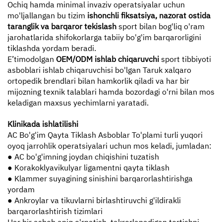
Ochiq hamda minimal invaziv operatsiyalar uchun
mo'ljallangan bu tizim
ishonchli fiksatsiya, nazorat ostida
taranglik va barqaror tekislash
sport bilan bog'liq o'ram
jarohatlarida shifokorlarga tabiiy bo'g'im barqarorligini
tiklashda yordam beradi.
E’timodolgan
OEM/ODM ishlab chiqaruvchi
sport tibbiyoti
asboblari ishlab chiqaruvchisi bo'lgan Taruk xalqaro
ortopedik brendlari bilan hamkorlik qiladi va har bir
mijozning texnik talablari hamda bozordagi o'rni bilan mos
keladigan maxsus yechimlarni yaratadi.
Klinikada ishlatilishi
AC Bo'g'im Qayta Tiklash Asboblar To'plami turli yuqori
oyoq jarrohlik operatsiyalari uchun mos keladi, jumladan:
● AC bo'g'imning joydan chiqishini tuzatish
● Korakoklyavikulyar ligamentni qayta tiklash
● Klammer suyagining sinishini barqarorlashtirishga
yordam
● Ankroylar va tikuvlarni birlashtiruvchi g'ildirakli
barqarorlashtirish tizimlari