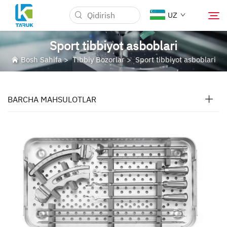
UZ
Sport tibbiyot asboblari
Bosh Sahifa
>
Tibbiy Bozorlar
>
Sport tibbiyot asboblari
Nima uchun TARUK
Tibbiy Bozorlar
BARCHA MAHSULOTLAR
Imkoniyatlar
Yangiliklar va Tadbirlar
Biz Haqidida
Blog