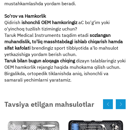
mustahkamlashda yordam beradi.
So'rov va Hamkorlik
Qidirish
ishonchli OEM hamkoringiz
aC bo'g'im yoki
o'yinchoq tuzilish tizimingiz uchun?
Taruk Medical Instruments taqdim etadi
sozlangan
muhandislik, to'liq masshtabdagi ishlab chiqarish hamda
sifat kafolati
brendingiz sport tibbiyotida a'lo mahsulot
yetkazishiga yordam berish uchun.
Taruk bilan bugun aloqaga chiqing
dizayn talablaringiz yoki
OEM hamkorlik rejangiz haqida muhokama qilish uchun.
Birgalikda, ortopedik tiklanishda aniq, ishonchli va
samarali yechimlarni yaratamiz.
Tavsiya etilgan mahsulotlar