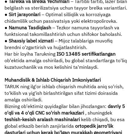
●
Tarelka va Brelka Yechimlari
– Tartibli tartib, lazer bilan
belgilash va sterilizatsiya uchun tayyor brelka variantlari.
●
Sirt jarayonlari
– Optimal silliqlik va korroziyaga
chidamlilik uchun passivatsiya yoki elektropolirovka.
●
Namuna Tasdiqlash
– Tezkor namuna tayyorlash va
funktsional takomillashtirish uchun shifokor baholashi.
●
Shaxsiy label xizmati
– Mijoz talablariga muvofiq
brendni o'zgartirish va hujjatlashtirish.
Har bir loyiha Tarukning
ISO 13485 sertifikatlangan
ob'ektida amalga oshiriladi, bu global standartlarga to'liq
kuzatuvchanlik va mos kelishini ta'minlaydi.
Muhandislik & Ishlab Chiqarish Imkoniyatlari
TARUK ning ilg'or ishlab chiqarish muhitida aniq so'rish,
to'kilish va yig'ish birlashtirilgan sifat tizimi doirasida
amalga oshiriladi.
Bizning ob'ektimiz quyidagilar bilan jihozlangan:
davriy 5
o'qli va 4 o'qli CNC so'rish markazlari
, shuningdek
teshish-kesish aralash mashinalari
kelib chiqadi, bu esa
global etkazib berish zanjirlarida
ortopedik jarro'lik
dasturlari uchun kerak bo'lgan murakkab geometriyani