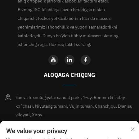
aniq ortopedik jarro'xlik asboblari taqdim etadi.
Bizning ISO talablarga javob beradigan ishlab
chiqarish, tezkor yetkazib berish hamda maxsus
yechimlarimiz ishonchlilik va yuqori samaradorlikni
kafolatlaydi. Dunyo bo'ylab tibbiy mutaxassislarning
ishonchiga ega. Hoziroq taklif so'rang.
ALOQAGA CHIQING
Fan va texnologiyalar sanoat parki, 1-uy, Renmin Gʻarbiy
koʻchasi, Niyutang tumani, Vujin tuman, Chanchjou, Djanjsu
viloyati, Xitoy.
+86-15189713338
We value your privacy