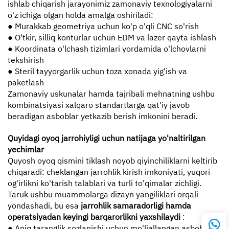
ishlab chiqarish jarayonimiz zamonaviy texnologiyalarni
o'z ichiga olgan holda amalga oshiriladi:
● Murakkab geometriya uchun ko'p o'qli CNC so'rish
● O'tkir, silliq konturlar uchun EDM va lazer qayta ishlash
● Koordinata o'lchash tizimlari yordamida o'lchovlarni
tekshirish
● Steril tayyorgarlik uchun toza xonada yig'ish va
paketlash
Zamonaviy uskunalar hamda tajribali mehnatning ushbu
kombinatsiyasi xalqaro standartlarga qat'iy javob
beradigan asboblar yetkazib berish imkonini beradi.
Quyidagi oyoq jarrohiyligi uchun natijaga yo'naltirilgan
yechimlar
Quyosh oyoq qismini tiklash noyob qiyinchiliklarni keltirib
chiqaradi: cheklangan jarrohlik kirish imkoniyati, yuqori
og'irlikni ko'tarish talablari va turli to'qimalar zichligi.
Taruk ushbu muammolarga dizayn yangiliklari orqali
yondashadi, bu esa
jarrohlik samaradorligi hamda
operatsiyadan keyingi barqarorlikni yaxshilaydi
:
● Aniq taranglik sozlanishi uchun mo'ljallangan asboblar