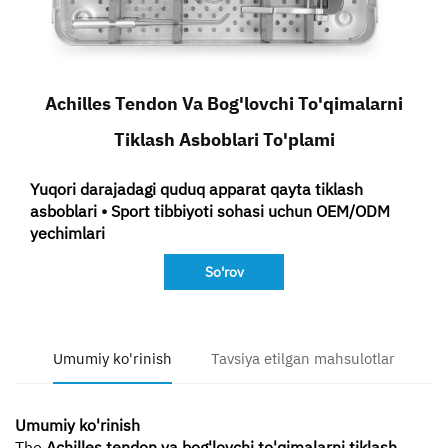
Bog'lanish
Achilles Tendon Va Bog'lovchi To'qimalarni
Tiklash Asboblari To'plami
Yuqori darajadagi quduq apparat qayta tiklash
asboblari • Sport tibbiyoti sohasi uchun OEM/ODM
yechimlari
So'rov
Umumiy ko'rinish
Tavsiya etilgan mahsulotlar
Umumiy ko'rinish
The
Achilles tendon va bog'lovchi to'qimalarni tiklash