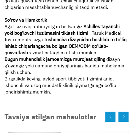
qo'llab-quvvatlash uchun texnik chuqurlik va ishlab
chiqarish masshtablanuvchanligini taqdim etadi.
So'rov va Hamkorlik
Agar siz rivojlantirayotgan bo'lsangiz
Achilles tayanchi
yoki bog'lovchi tuzilmasini tiklash tizimi
, Taruk Medical
Instruments sizga
tushuncha dizaynidan boshlab to to'liq
ishlab chiqarishgacha bo'lgan OEM/ODM qo'llab-
quvvatlash
xizmatini taqdim etishi mumkin.
Bugun muhandislik jamoamizga murojaat qiling
dizayn
g'oyangiz yoki namuna ehtiyojlaringiz haqida muhokama
qilish uchun.
Birgalikda keyingi avlod sport tibbiyoti tizimini aniq,
ishonchli va uzoq muddatli klinik qiymatga ega bo'lib
jondirishimiz mumkin.
Tavsiya etilgan mahsulotlar