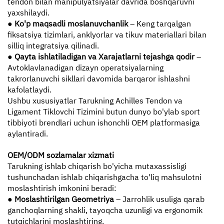
tendon bilan manipulyatsiyalar davrida boshqaruvni
yaxshilaydi.
● Ko'p maqsadli moslanuvchanlik
– Keng tarqalgan
fiksatsiya tizimlari, anklyorlar va tikuv materiallari bilan
silliq integratsiya qilinadi.
● Qayta ishlatiladigan va Xarajatlarni tejashga qodir
–
Avtoklavlanadigan dizayn operatsiyalarning
takrorlanuvchi sikllari davomida barqaror ishlashni
kafolatlaydi.
Ushbu xususiyatlar Tarukning Achilles Tendon va
Ligament Tiklovchi Tizimini butun dunyo bo'ylab sport
tibbiyoti brendlari uchun ishonchli OEM platformasiga
aylantiradi.
OEM/ODM sozlamalar xizmati
Tarukning ishlab chiqarish bo'yicha mutaxassisligi
tushunchadan ishlab chiqarishgacha to'liq mahsulotni
moslashtirish imkonini beradi:
● Moslashtirilgan Geometriya
– Jarrohlik usuliga qarab
ganchoqlarning shakli, tayoqcha uzunligi va ergonomik
tutqichlarini moslashtiring.