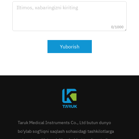
0/1000
Yuborish
Taruk Medical Instruments Co., Ltd butun dunyo
bo'ylab sog'liqni saqlash sohasidagi tashkilotlarga