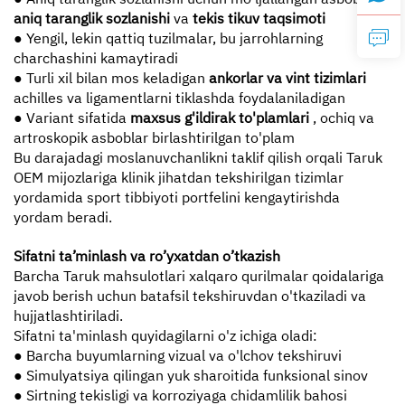
aniq taranglik sozlanishi
va
tekis tikuv taqsimoti
● Yengil, lekin qattiq tuzilmalar, bu jarrohlarning
charchashini kamaytiradi
● Turli xil bilan mos keladigan
ankorlar va vint tizimlari
achilles va ligamentlarni tiklashda foydalaniladigan
● Variant sifatida
maxsus g'ildirak to'plamlari
, ochiq va
artroskopik asboblar birlashtirilgan to'plam
Bu darajadagi moslanuvchanlikni taklif qilish orqali Taruk
OEM mijozlariga klinik jihatdan tekshirilgan tizimlar
yordamida sport tibbiyoti portfelini kengaytirishda
yordam beradi.
Sifatni ta’minlash va ro’yxatdan o’tkazish
Barcha Taruk mahsulotlari xalqaro qurilmalar qoidalariga
javob berish uchun batafsil tekshiruvdan o'tkaziladi va
hujjatlashtiriladi.
Sifatni ta'minlash quyidagilarni o'z ichiga oladi:
● Barcha buyumlarning vizual va o'lchov tekshiruvi
● Simulyatsiya qilingan yuk sharoitida funksional sinov
● Sirtning tekisligi va korroziyaga chidamlilik bahosi