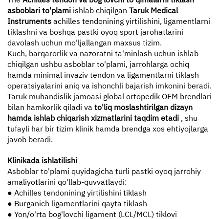
asboblari to'plami
ishlab chiqilgan
Taruk Medical
Instruments
achilles tendonining yirtilishini, ligamentlarni
tiklashni va boshqa pastki oyoq sport jarohatlarini
davolash uchun mo'ljallangan maxsus tizim.
Kuch, barqarorlik va nazoratni ta'minlash uchun ishlab
chiqilgan ushbu asboblar to'plami, jarrohlarga ochiq
hamda minimal invaziv tendon va ligamentlarni tiklash
operatsiyalarini aniq va ishonchli bajarish imkonini beradi.
Taruk muhandislik jamoasi global ortopedik OEM brendlari
bilan hamkorlik qiladi va
to'liq moslashtirilgan dizayn
hamda ishlab chiqarish xizmatlarini taqdim etadi
, shu
tufayli har bir tizim klinik hamda brendga xos ehtiyojlarga
javob beradi.
Klinikada ishlatilishi
Asboblar to'plami quyidagicha turli pastki oyoq jarrohiy
amaliyotlarini qo'llab-quvvatlaydi:
● Achilles tendonining yirtilishini tiklash
● Burganich ligamentlarini qayta tiklash
● Yon/o'rta bog'lovchi ligament (LCL/MCL) tiklovi