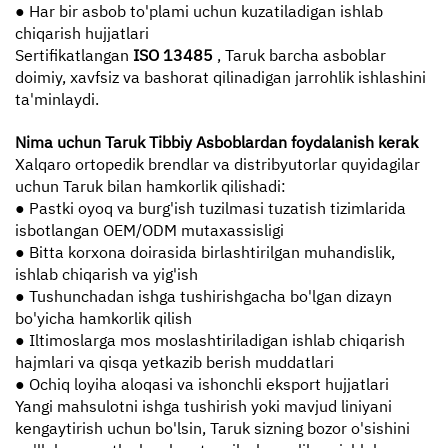
● Har bir asbob to'plami uchun kuzatiladigan ishlab
chiqarish hujjatlari
Sertifikatlangan
ISO 13485
, Taruk barcha asboblar
doimiy, xavfsiz va bashorat qilinadigan jarrohlik ishlashini
ta'minlaydi.
Nima uchun Taruk Tibbiy Asboblardan foydalanish kerak
Xalqaro ortopedik brendlar va distribyutorlar quyidagilar
uchun Taruk bilan hamkorlik qilishadi:
● Pastki oyoq va burg'ish tuzilmasi tuzatish tizimlarida
isbotlangan OEM/ODM mutaxassisligi
● Bitta korxona doirasida birlashtirilgan muhandislik,
ishlab chiqarish va yig'ish
● Tushunchadan ishga tushirishgacha bo'lgan dizayn
bo'yicha hamkorlik qilish
● Iltimoslarga mos moslashtiriladigan ishlab chiqarish
hajmlari va qisqa yetkazib berish muddatlari
● Ochiq loyiha aloqasi va ishonchli eksport hujjatlari
Yangi mahsulotni ishga tushirish yoki mavjud liniyani
kengaytirish uchun bo'lsin, Taruk sizning bozor o'sishini