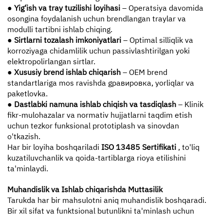
● Yig‘ish va tray tuzilishi loyihasi
– Operatsiya davomida
osongina foydalanish uchun brendlangan traylar va
modulli tartibni ishlab chiqing.
● Sirtlarni tozalash imkoniyatlari
– Optimal silliqlik va
korroziyaga chidamlilik uchun passivlashtirilgan yoki
elektropolirlangan sirtlar.
● Xususiy brend ishlab chiqarish
– OEM brend
standartlariga mos ravishda gравировка, yorliqlar va
paketlovka.
● Dastlabki namuna ishlab chiqish va tasdiqlash
– Klinik
fikr-mulohazalar va normativ hujjatlarni taqdim etish
uchun tezkor funksional prototiplash va sinovdan
o'tkazish.
Har bir loyiha boshqariladi
ISO 13485 Sertifikati
, to'liq
kuzatiluvchanlik va qoida-tartiblarga rioya etilishini
ta'minlaydi.
Muhandislik va Ishlab chiqarishda Muttasilik
Tarukda har bir mahsulotni aniq muhandislik boshqaradi.
Bir xil sifat va funktsional butunlikni ta'minlash uchun