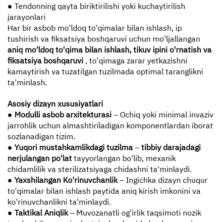
● Tendonning qayta biriktirilishi yoki kuchaytirilish
jarayonlari
Har bir asbob mo'ldoq to'qimalar bilan ishlash, ip
tushirish va fiksatsiya boshqaruvi uchun mo'ljallangan
aniq mo'ldoq to'qima bilan ishlash, tikuv ipini o'rnatish va
fiksatsiya boshqaruvi
, to'qimaga zarar yetkazishni
kamaytirish va tuzatilgan tuzilmada optimal taranglikni
ta'minlash.
Asosiy dizayn xususiyatlari
● Modulli asbob arxitekturasi
– Ochiq yoki minimal invaziv
jarrohlik uchun almashtiriladigan komponentlardan iborat
sozlanadigan tizim.
● Yuqori mustahkamlikdagi tuzilma
–
tibbiy darajadagi
nerjulangan po'lat
tayyorlangan bo'lib, mexanik
chidamlilik va sterilizatsiyaga chidashni ta'minlaydi.
● Yaxshilangan Ko'rinuvchanlik
– Ingichka dizayn chuqur
to'qimalar bilan ishlash paytida aniq kirish imkonini va
ko'rinuvchanlikni ta'minlaydi.
● Taktikal Aniqlik
– Muvozanatli og'irlik taqsimoti nozik