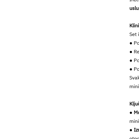
uslu
Klin
Set 
● Po
● Re
● Po
● Po
Svak
mini
Klju
● M
mini
● Iz
otpo