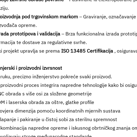
ziju.
roizvodnja pod trgovinskom markom
– Graviranje, označavanje
izvođača opreme.
rada prototipova i validacija
– Brza funkcionalna izrada prototip
rmacija te dostave za regulativne svrhe.
i projekt upravlja se prema
ISO 13485 Certifikacija
, osigurav
njerski i proizvodni izvrsnost
ruku, precizno inženjerstvo pokreće svaki proizvod.
proizvodni proces integrira napredne tehnologije kako bi osigu
C obrada s više osi za složene geometrije
M i laserska obrada za oštre, glatke profile
ovjera dimenzija pomoću koordinatnih mjernih sustava
lapanje i pakiranje u čistoj sobi za sterilnu spremnost
kombinacija napredne opreme i iskusnog obrtničkog znanja om
ovoljavaju stroge međunarodne standarde.