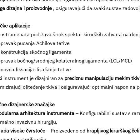
ge dizajna i proizvodnje
, osiguravajući da svaki sustav zadovol
ičke aplikacije
instrumenata podržava širok spektar kirurških zahvata na don
pravak pucanja Achilove tetive
konstrukcija skočnog ligamenta
pravak bočnog/srednjeg kolateralnog ligamenta (LCL/MCL)
novna fiksacija ili jačanje tetive
i instrument je dizajniran za
preciznu manipulaciju mekim tkivi
mizirajući oštećenje tkiva i osiguravajući optimalni napon na 
čne dizajnerske značajke
odularna arhitektura instrumenta
– Konfigurabilni sustav s r
malno invazivnu hirurgiju.
rada visoke čvrstoće
– Proizvedeno od
hrapljivog kirurškog čel
rnost na sterilizaciju.