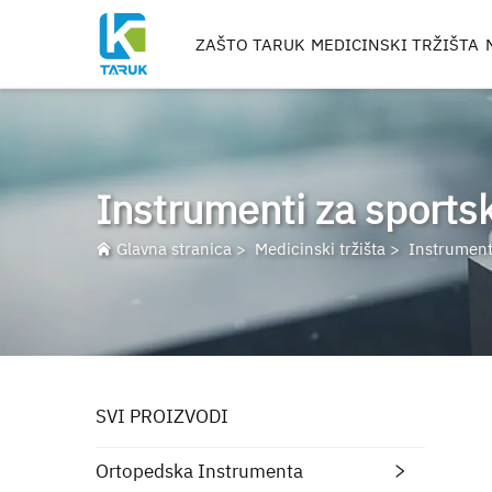
ZAŠTO TARUK
MEDICINSKI TRŽIŠTA
ORTOPEDSKA INSTR
TRAUMA I EKSTREMITE
KIČMA
Instrumenti za sports
BARK
KOLJENO
Glavna stranica
>
Medicinski tržišta
>
Instrument
RIMERI, METCI I BUŠIL
OBRAĐIVANJE IMPLA
SVI PROIZVODI
Ortopedska Instrumenta