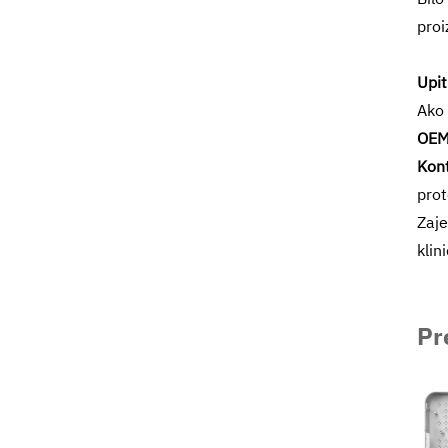
proi
Upit
Ako 
OEM
Kont
prot
Zaje
klin
Pr