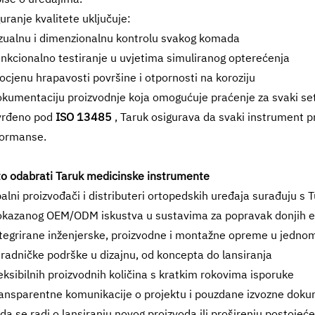
uranje kvalitete uključuje:
zualnu i dimenzionalnu kontrolu svakog komada
nkcionalno testiranje u uvjetima simuliranog opterećenja
ocjenu hrapavosti površine i otpornosti na koroziju
kumentaciju proizvodnje koja omogućuje praćenje za svaki se
vrđeno pod
ISO 13485
, Taruk osigurava da svaki instrument pr
formanse.
o odabrati Taruk medicinske instrumente
alni proizvođači i distributeri ortopedskih uređaja surađuju s
kazanog OEM/ODM iskustva u sustavima za popravak donjih ek
tegrirane inženjerske, proizvodne i montažne opreme u jedno
radničke podrške u dizajnu, od koncepta do lansiranja
eksibilnih proizvodnih količina s kratkim rokovima isporuke
ansparentne komunikacije o projektu i pouzdane izvozne doku
 da se radi o lansiranju novog proizvoda ili proširenju postojeće