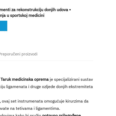
menti za rekonstrukciju donjih udova •
ja u sportskoj medicini
Preporučeni proizvodi
d
Taruk medicinska oprema
je specijalizirani sustav
ciju ligamenata i druge ozljede donjih ekstremiteta
lu, ovaj set instrumenata omogućuje kirurzima da
hvate na tetivama i ligamentima.
ndovima kako bi pružio
potpuno prilagođene