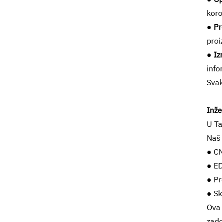
koro
● P
pro
● Iz
info
Svak
Inže
U Ta
Naš 
● CN
● ED
● Pr
● Sk
Ova 
zad