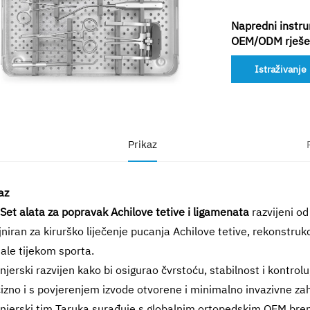
Napredni instru
OEM/ODM rješen
Istraživanje
Prikaz
az
Set alata za popravak Achilove tetive i ligamenata
razvijeni o
jniran za kirurško liječenje pucanja Achilove tetive, rekonstruk
ale tijekom sporta.
njerski razvijen kako bi osigurao čvrstoću, stabilnost i kontro
izno i s povjerenjem izvode otvorene i minimalno invazivne za
njerski tim Taruka surađuje s globalnim ortopedskim OEM bre