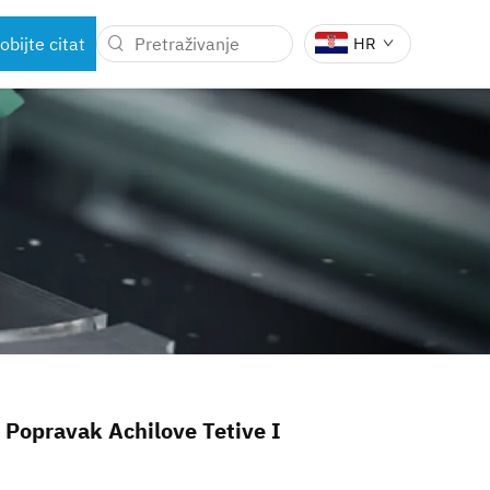
obijte citat
HR
KIRURŠKIH
DENTALNI INSTRUMENTI
a Popravak Achilove Tetive I