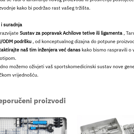
zvodnje kako bi podržao rast vašeg tržišta.
 i suradnja
razvijate
Sustav za popravak Achilove tetive ili ligamenta
, Ta
/ODM podršku
, od konceptualnog dizajna do potpune proizvod
aktirajte naš tim inženjera već danas
kako bismo raspravili o 
otipom.
dno možemo oživjeti vaš sportskomedicinski sustav nove gener
ičkom vrijednošću.
eporučeni proizvodi