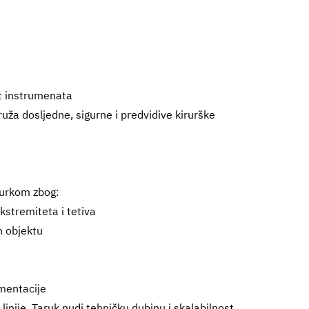
t instrumenata
uža dosljedne, sigurne i predvidive kirurške
 Turkom zbog:
stremiteta i tetiva
m objektu
mentacije
 linije, Taruk nudi tehničku dubinu i skalabilnost