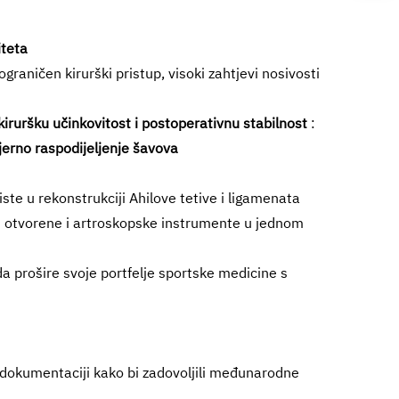
iteta
raničen kirurški pristup, visoki zahtjevi nosivosti
kiruršku učinkovitost i postoperativnu stabilnost
:
erno raspodijeljenje šavova
riste u rekonstrukciji Ahilove tetive i ligamenata
ju otvorene i artroskopske instrumente u jednom
a prošire svoje portfelje sportske medicine s
i dokumentaciji kako bi zadovoljili međunarodne