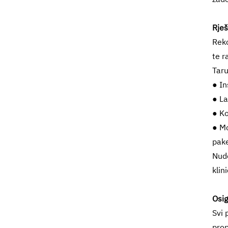
Rješ
Reko
te r
Taru
● In
● La
● Ko
● M
pak
Nude
klin
Osig
Svi 
prop