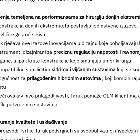
enja temeljena na performansama za hirurgiju donjih ekstrem
nstrukcija donjih ekstremiteta postavlja jedinstvene izazove: og
azličite gustoće tkiva.
k rješava ove izazove inovacijama u dizajnu koje poboljšavaju
strumenti dizajnirani za
preciznu regulaciju napetosti
i
ravnomj
gane, a ipak krute konstrukcije koje smanjuju umor kirurga
mpatibilno s različitim
sidrima i vijčanim sustavima
koji se ko
ogućnost za
prilagođenim hibridnim setovima
, koji kombinira
etu
ći ovakav nivo prilagodljivosti, Taruk pomaže OEM klijentima d
ički potvrđenim sustavima.
uranje kvalitete i usklađivanje
proizvodi Tvrtke Taruk podvrgnuti su sveobuhvatnoj inspekciji 
ise o uređajima.