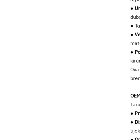
● Un
dubo
● Ta
● Ve
mate
● P
kiru
Ova 
bren
OEM
Taru
● Pr
● Di
tije
● Op