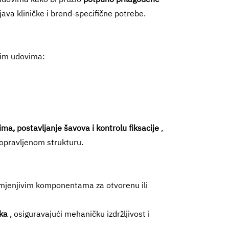
java kliničke i brend-specifične potrebe.
jim udovima:
ma, postavljanje šavova i kontrolu fiksacije
,
popravljenom strukturu.
azmjenjivim komponentama za otvorenu ili
ika
, osiguravajući mehaničku izdržljivost i