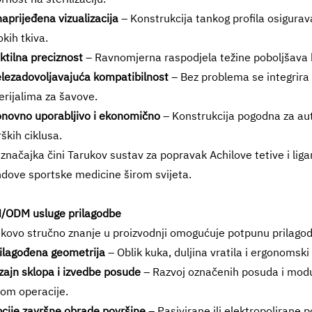
aprijeđena vizualizacija
– Konstrukcija tankog profila osigurava
kih tkiva.
ktilna preciznost
– Ravnomjerna raspodjela težine poboljšava k
lezadovoljavajuća kompatibilnost
– Bez problema se integrira 
rijalima za šavove.
onovno uporabljivo i ekonomično
– Konstrukcija pogodna za au
rških ciklusa.
značajka čini Tarukov sustav za popravak Achilove tetive i 
dove sportske medicine širom svijeta.
/ODM usluge prilagodbe
kovo stručno znanje u proizvodnji omogućuje potpunu prilago
ilagođena geometrija
– Oblik kuka, duljina vratila i ergonomski
zajn sklopa i izvedbe posude
– Razvoj označenih posuda i modu
kom operacije.
cije završne obrade površine
– Pasivirane ili elektropolirane 