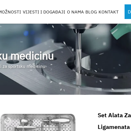
D
MOŽNOSTI
VIJESTI I DOGAĐAJI
O NAMA
BLOG
KONTAKT
UMENTA
SPORTSKA MEDICINSKA
KOMPONENTE 
INSTRUMENTA
ROBOTA
TI
ku medicinu
i za sportsku medicinu
ICE
NTATA
KUTIJE I POSUDE
Set Alata Z
Ligamenata