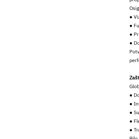
Osig
● Vi
● Fu
● Pr
● Do
Pot
per
Zašt
Glob
● Do
● In
● Su
● Fl
● Tr
Bilo