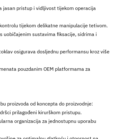
 jasan pristup i vidljivost tijekom operacija
ontrolu tijekom delikatne manipulacije tetivom.
s uobičajenim sustavima fiksacije, sidrima i
toklav osigurava dosljednu performansu kroz više
ligamenata pouzdanim OEM platformama za
dbu proizvoda od koncepta do proizvodnje:
 dršci prilagođeni kirurškom pristupu.
larna organizacija za jednostupnu uporabu
površine za optimalnu glatkoću i otpornost na