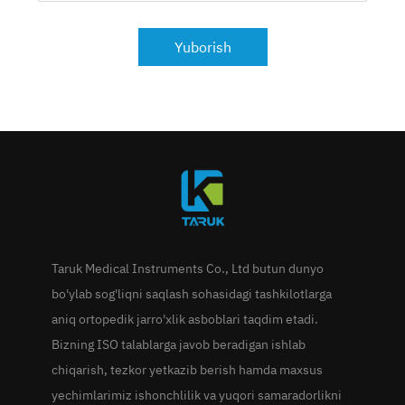
Yuborish
Taruk Medical Instruments Co., Ltd butun dunyo
bo'ylab sog'liqni saqlash sohasidagi tashkilotlarga
aniq ortopedik jarro'xlik asboblari taqdim etadi.
Bizning ISO talablarga javob beradigan ishlab
chiqarish, tezkor yetkazib berish hamda maxsus
yechimlarimiz ishonchlilik va yuqori samaradorlikni