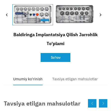
Bog'lanish
Baldiringa Implantatsiya Qilish Jarrohlik
To'plami
So'rov
Umumiy ko'rinish
Tavsiya etilgan mahsulotlar
Tavsiya etilgan mahsulotlar