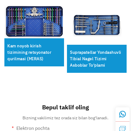
Kam noyob kirish
tizimining retsyonator
Suprapatellar Yondashuvli
qurilmasi (MIRAS)
Tibial Nagel Tizimi
Asboblar To'plami
Bepul taklif oling
Bizning vakilimiz tez orada siz bilan bog‘lanadi.
Elektron pochta