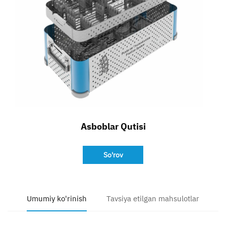
Bog'lanish
Asboblar Qutisi
So'rov
Umumiy ko'rinish
Tavsiya etilgan mahsulotlar