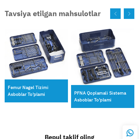
Tavsiya etilgan mahsulotlar
Femur Nagel Tizimi
PFNA Qoplamali Sistema
Asboblar To'plami
Asboblar To'plami
Bepul taklif oling