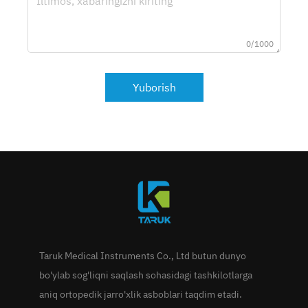
0/1000
Yuborish
Taruk Medical Instruments Co., Ltd butun dunyo
bo'ylab sog'liqni saqlash sohasidagi tashkilotlarga
aniq ortopedik jarro'xlik asboblari taqdim etadi.