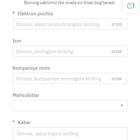
Bizning vakilimiz tez orada siz bilan bog‘lanadi.
Elektron pochta
0/100
Ism
0/100
Kompaniya nomi
0/200
Mahsulotlar
Xabar