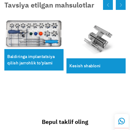
Tavsiya etilgan mahsulotlar
Baldiringa implantatsiya
qilish jarrohlik to'plami
Kesish shabloni
Bepul taklif oling