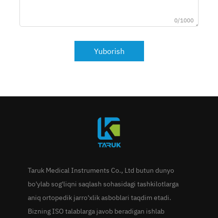
0/1000
Yuborish
Taruk Medical Instruments Co., Ltd butun dunyo
bo'ylab sog'liqni saqlash sohasidagi tashkilotlarga
aniq ortopedik jarro'xlik asboblari taqdim etadi.
Bizning ISO talablarga javob beradigan ishlab