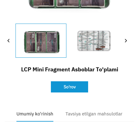
Bog'lanish
LCP Mini Fragment Asboblar To'plami
So'rov
Umumiy ko'rinish
Tavsiya etilgan mahsulotlar