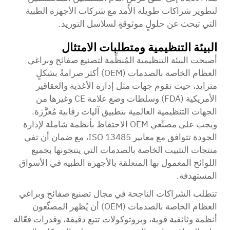
لتطوير شراكات طويلة الأمد مع شركات الأجهزة الطبية
التي تبحث عن حلولٍ موثوقةٍ لسلاسل التوريد.
البيئة التنظيمية ومتطلبات الامتثال
أصبحت البيئة التنظيمية المُنظِّمة لتصنيع صفائح وبراغي
العظام الخاصة بالصدمات (OEM) أكثر صرامةً بشكلٍ
متزايد، حيث تقوم جهات مثل إدارة الأغذية والعقاقير
الأمريكية (FDA) وسلطات وضع علامة CE وغيرها من
الجهات التنظيمية العالمية بتطبيق آليات رقابية مُعزَّزة.
ويجب على مصنِّعي OEM الاحتفاظ بأنظمة شاملة لإدارة
الجودة تتوافق مع معايير ISO 13485، مع ضمان أن تفي
منتجات التثبيت الخاصة بالصدمات التي ينتجونها بجميع
اللوائح المعمول بها المتعلقة بالأجهزة الطبية في الأسواق
المستهدفة.
تتطلب الشراكات الناجحة في مجال تصنيع صفائح وبراغي
العظام الخاصة بالصدمات (OEM) أن يُظهر المصنِّعون
أنظمة وثائقية قوية، وبروتوكولات تتبع دقيقة، وقدرات فعّالة