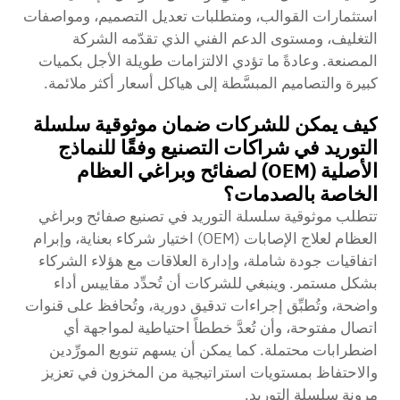
استثمارات القوالب، ومتطلبات تعديل التصميم، ومواصفات
التغليف، ومستوى الدعم الفني الذي تقدّمه الشركة
المصنعة. وعادةً ما تؤدي الالتزامات طويلة الأجل بكميات
كبيرة والتصاميم المبسَّطة إلى هياكل أسعار أكثر ملائمة.
كيف يمكن للشركات ضمان موثوقية سلسلة
التوريد في شراكات التصنيع وفقًا للنماذج
الأصلية (OEM) لصفائح وبراغي العظام
الخاصة بالصدمات؟
تتطلب موثوقية سلسلة التوريد في تصنيع صفائح وبراغي
العظام لعلاج الإصابات (OEM) اختيار شركاء بعناية، وإبرام
اتفاقيات جودة شاملة، وإدارة العلاقات مع هؤلاء الشركاء
بشكل مستمر. وينبغي للشركات أن تُحدِّد مقاييس أداء
واضحة، وتُطبِّق إجراءات تدقيق دورية، وتُحافظ على قنوات
اتصال مفتوحة، وأن تُعدَّ خططاً احتياطية لمواجهة أي
اضطرابات محتملة. كما يمكن أن يسهم تنويع المورِّدين
والاحتفاظ بمستويات استراتيجية من المخزون في تعزيز
مرونة سلسلة التوريد.