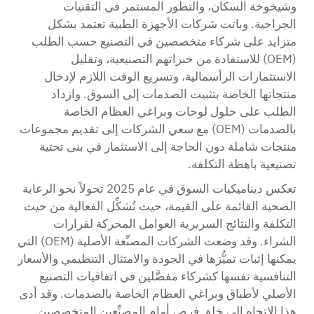
وشيخوخة السكان، والتطور المستمر في التقنيات
الجراحية. وباتت شركات الأجهزة الطبية تعتمد بشكل
متزايد على شركاء متخصصين في التصنيع حسب الطلب
(OEM) للاستفادة من خبراتهم التصنيعية، وتقليل
الاستثمارات الرأسمالية، وتسريع الوقت اللازم لإدخال
منتجاتها الخاصة بتثبيت الصدمات إلى السوق. وازداد
الطلب على حلول لوحات وبراغي العظام الخاصة
بالصدمات (OEM) مع سعي الشركات إلى تقديم مجموعات
منتجات شاملة دون الحاجة إلى الاستثمار في بنى تحتية
تصنيعية باهظة التكلفة.
تعكس ديناميكيات السوق في عام 2025 تحولاً نحو الرعاية
الصحية القائمة على القيمة، حيث تُشكِّل الفعالية من حيث
التكلفة والنتائج السريرية العوامل المحركة لقرارات
الشراء. وقد وضعت الشركات المصنِّعة الأصلية (OEM) التي
يمكنها إثبات تميُّزها في الجودة والامتثال التنظيمي والأسعار
التنافسية نفسها كشركاء مفضَّلين في اتفاقيات التصنيع
الأصلي لأطباق وبراغي العظام الخاصة بالصدمات. وقد أدى
هذا الاتجاه إلى خلق فرصٍ أمام المصنِّعين المتخصصين