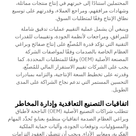
المحتملين استنادًا إلى خبرتهم في إنتاج منتجات مماثلة،
وشهادات مرافقهم، ومراجع العملاء، وقدرتهم على توسيع
نطاق الإنتاج وفقًا لمتطلبات السوق.
وينبغي أن يشمل عملية التقييم عمليات تدقيق شاملة
للمرافق، ومراجعات لأنظمة الجودة، وتقييمات للقدرات
التقنية التي تؤكد قدرة المُصنِّع على إنتاج صفائح وبراغي
العظام الخاصة بالصدمات وفقًا لمواصفات الشركة
المصنعة الأصلية (OEM) وفقًا للمتطلبات المحددة. كما
يجب على الشركات تقييم الاستقرار المالي للمُصنِّع،
وقدرته على تخطيط السعة الإنتاجية، والتزامه بمبادرات
التحسين المستمر التي تدعم نجاح الشراكة على المدى
الطويل.
اتفاقيات التصنيع التعاقدية وإدارة المخاطر
تتطلب شراكات التصنيع الأصلية (OEM) الناجحة لأطباق
وبراغي العظام الصدمة اتفاقياتٍ منظمةٍ بعنايةٍ تُحدِّد المهام
والمسؤوليات، وتوقعات الجودة، وآليات حماية الملكية
الفكرية، ومعايير الأداء. ويجب أن تتضمَّن العقود التزامات