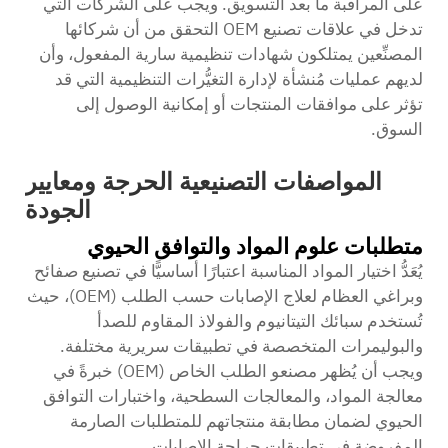
على المراقبة ما بعد التسويق. ويجب على الشركات التي
تدخل في علاقات تصنيع OEM التحقق من أن شركائها
المصنِّعين يمتلكون شهادات تنظيمية سارية المفعول، وأن
لديهم عمليات مُنشأة لإدارة التغيُّرات التنظيمية التي قد
تؤثر على موافقات المنتجات أو إمكانية الوصول إلى
السوق.
المواصفات التصنيعية الحرجة ومعايير
الجودة
متطلبات علوم المواد والتوافق الحيوي
يُعَدُّ اختيار المواد المناسبة اعتبارًا أساسيًّا في تصنيع صفائح
وبراغي العظام لعلاج الإصابات حسب الطلب (OEM)، حيث
تُستخدم سبائك التيتانيوم والفولاذ المقاوم للصدأ
والبوليمرات المتخصصة في تطبيقات سريرية مختلفة.
ويجب أن يُظهر مصنعو الطلب الخاص (OEM) خبرةً في
معالجة المواد، والمعالجات السطحية، واختبارات التوافق
الحيوي لضمان مطابقة منتجاتهم للمتطلبات الصارمة
المفروضة في تطبيقات جراحة الإصابات.