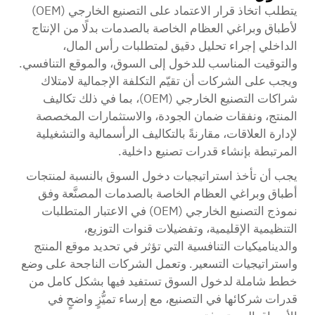
يتطلب اتخاذ قرار الاعتماد على التصنيع الخارجي (OEM)
لأطباق وبراغي العظام الخاصة بالصدمات بدلًا من الإنتاج
الداخلي إجراء تحليل دقيق لمتطلبات رأس المال،
والتوقيت المناسب للدخول إلى السوق، والموقع التنافسي.
ويجب على الشركات أن تقيّم التكلفة الإجمالية لامتلاك
شراكات التصنيع الخارجي (OEM)، بما في ذلك تكاليف
المنتج، ونفقات ضمان الجودة، والاستثمارات المخصصة
لإدارة العلاقات، مقارنةً بالتكاليف الرأسمالية والتشغيلية
المرتبطة بإنشاء قدرات تصنيع داخلية.
يجب أن تأخذ استراتيجيات دخول السوق بالنسبة لمنتجات
أطباق وبراغي العظام الخاصة بالصدمات المصنَّعة وفق
نموذج التصنيع الخارجي (OEM) في الاعتبار المتطلبات
التنظيمية الإقليمية، وتفضيلات قنوات التوزيع،
والديناميكيات التنافسية التي تؤثر في تحديد موقع المنتج
واستراتيجيات التسعير. وتعمل الشركات الناجحة على وضع
خطط شاملة لدخول السوق تستفيد فيها بشكل كامل من
قدرات شركائها في التصنيع، مع إرساء تميُّزٍ واضحٍ في