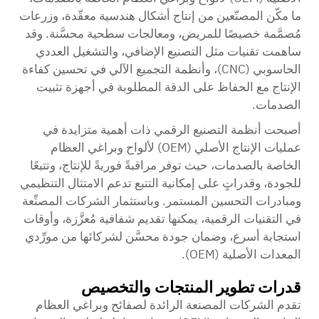
ما مكّن المصنّعين من إنتاج أشكال هندسية معقّدة، وزرعات
مُصمَّمة خصيصًا للمريض، ومعالجات سطحية محسَّنة. وقد
ساهمت تقنيات مثل التصنيع الإضافي، والتشغيل العددي
الحاسوبي (CNC)، وأنظمة التجميع الآلي في تحسين كفاءة
الإنتاج مع الحفاظ على الدقة المطلوبة في أجهزة تثبيت
الصدمات.
أصبحت أنظمة التصنيع الرقمي ذات أهمية متزايدة في
عمليات الإنتاج الأصلي (OEM) لألواح وبراغي العظام
الخاصة بالصدمات، حيث توفر مراقبةً فوريةً للإنتاج، وتتبعًا
للجودة، وقدراتٍ على إمكانية التتبع تدعم الامتثال التنظيمي
ومبادرات التحسين المستمر. وباستثمار الشركات المصنِّعة
في التقنيات الرقمية، يمكنها تقديم شفافية مُعزَّزة، وأوقات
استجابة أسرع، وضمان جودة محسَّن لشركائها من مورِّدي
المعدات الأصلية (OEM).
قدرات تطوير المنتجات والتخصيص
تقدم الشركات المصنعة الرائدة لصفائح وبراغي العظام