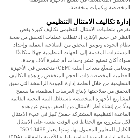
المخصصة وبكميات منخفضة.
إدارة تكاليف الامتثال التنظيمي
تفرض متطلبات الامتثال التنظيمي تكاليف كبيرة بغض
النظر عن حجم الإنتاج، إذ تتطلب عمليات التحقق من صحة
نظام الجودة وتوثيق التحقق من الصلاحية العملية وإعداد
المستندات المقدمة إلى الجهات التنظيمية جهدًا متكافئًا
سواء أكان تصنيع عشر وحدات أم عشرة آلاف وحدة.
ويتعامل مُصنِّع معدات أصلية (OEM) متخصص في الأجهزة
العظمية المخصصة ذات الحجم المنخفض مع هذه التكاليف
التنظيمية من خلال أنظمة إدارة الجودة الراسخة التي سبق
التحقق من صلاحيتها لإنتاج الغرسات العظمية، ما يسمح
لمشاريع الأجهزة المخصصة باستغلال البنية التحتية القائمة
بدلًا من إنشاء أطر الامتثال من الصفر. وينتج عن هذه
القاعدة التنظيمية المشتركة خفضٌ كبيرٌ في عبء الامتثال
لكل مشروع، مع الحفاظ في الوقت نفسه على الامتثال
الكامل للمعايير المعمول بها، ومنها معيار ISO 13485
ولوائح إدارة الجودة الخاصة بإدارة الأغذية والعقاقير (FDA)