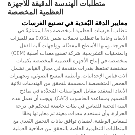
متطلبات الهندسة الدقيقة للأجهزة
العظمية المخصصة
معايير الدقة البُعدية في تصنيع الغرسات
تتطلب الغرسات العظمية المخصصة دقةً استثنائيةً في
الأبعاد، وعادةً ما تتطلب تحملات ضمن ±0.05 مم للميزات
الحرجة، ومنها الأسطح المفصِّلة، وواجهات آلية القفل،
والمنحنيات التشريحية.
شركة تصنيع معدات أصلية (OEM)
متخصصة في إنتاج الأجهزة العظمية المخصصة بكميات
منخفضة
تحتفظ بقدرات متقدمة في مجال القياس تشمل
آلات قياس الإحداثيات، وأنظمة المسح الضوئي، وتجهيزات
الفحص المتخصصة المصممة للتحقق من الهندسات ثلاثية
الأبعاد المعقدة مقابل المواصفات المُحدَّدة في نماذج
التصميم بمساعدة الحاسوب (CAD). ويجب أن تعمل هذه
البنية التحتية للقياس في بيئات خاضعة للتحكم في درجة
الحرارة، وأن تستخدم معدات معينة تم معايرتها وفقًا
للمعايير الوطنية، لضمان توافق بيانات التحقق البُعدي مع
المتطلبات التنظيمية الخاصة بالتحقق من صلاحية العملية