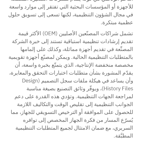
للأجهزة أو المؤسسات البحثية التي تفتقر إلى موارد واسعة
في مجال الشؤون التنظيمية، لكنها تسعى إلى تسويق حلول
عظمية مبتكرة.
تشمل شراكات المصنّعين الأصليين (OEM) الأكثر قيمة
تقديم إرشادات تنظيمية استباقية تستند إلى خبرة الشركة
المصنِّعة في تقديم أجهزة مماثلة، وكذلك على إلمامها
بالمتطلبات التنظيمية الحالية. ويمكن لمصنّع أجهزة تقويمية
مخصصة منخفضة الإنتاجية، الذي يتمتّع بخبرة واسعة، أن
يقدّم المشورة بشأن متطلبات اختبارات التحقق والمعايرة،
وأن يساعد في هيكلة ملفات سجل التصميم (Design
History Files)، ويوفّر وثائق التصنيع بصيغة مناسبة
لمراجعة الجهات التنظيمية. وتؤدي هذه القدرة على دعم
الجوانب التنظيمية إلى تقليص الوقت والتكاليف اللازمة
للحصول على الموافقة أو الترخيص التسويقي للجهاز، مما
يُسرّع المسار من فكرة الجهاز المخصص إلى توافره
السريري، مع ضمان الامتثال لجميع المتطلبات التنظيمية
المطبَّقة.