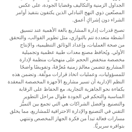
الجداول الزمنية والتكاليف وقضايا الجودة، على عكس
المصنّعين ذوي النهج التبادلي الذين يكتفون بتنفيذ أوامر
الشراء دون إشراكٍ أعمق.
تصبح قدرات إدارة المشاريع بالغة الأهمية عند تنسيق
أنشطة متعددة تتم بالتوازي، مثل تطوير القوالب، والتحقق
من صحة العمليات، وإعداد الوثائق التنظيمية، والإنتاج
الأولي. ويُحافظ مصنع معدات طبية عظمية وتجميلية
مخصصة منخفض الحجم على منهجيات منظمة لإدارة
المشاريع تتضمن معالمَ زمنية مُعرَّفةً، وتفويضًا واضحًا
للمسؤوليات، وعمليات اتخاذ قرارات موثَّقة. وتضمن هذه
النظم الإدارية أن تسير مشاريع الأجهزة المخصصة المعقدة
بكفاءة نحو الجاهزية التجارية، مع الحفاظ على الرقابة
المناسبة والتحكم في الجودة طوال مراحل التطوير
والتصنيع. وأفضل الشراكات هي التي تجمع بين التميُّز
التقني في التصنيع والإدارة الاحترافية للمشاريع، مما يخلق
مسارات فعالة تبدأ من فكرة الجهاز المخصص وتنتهي
بتوافره سريريًّا.