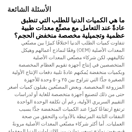
الأسئلة الشائعة
ما هي الكميات الدنيا للطلب التي تنطبق
عادةً عند التعامل مع مصنِّع معدات طبية
عظمية وتجميلية مخصصة منخفض الحجم؟
تتفاوت كميات الطلب الدنيا اختلافًا كبيرًا بين مصنّعي
المعدات الأصلية (OEM) وفقًا لنماذج أعمالهم وهيكل
تكاليفهم، لكن شركاء مصنّعي المعدات الأصلية
المتخصصين في إنتاج أجهزة تقويم العظام المخصصة
وبكميات منخفضة يُمكنهم عادةً تلبية دفعات الإنتاج الأولية
الصغيرة جدًّا التي تتراوح بين ٢٥ و٥٠ وحدة للأجهزة
المزروعة المخصصة. وبعض المصنّعين يقبلون كميات أصغر
حتى من ذلك لتصنيع أجهزة متخصصة للغاية أو لدراسات
التقييم السريري الأولية، رغم أن تكلفة الوحدة الواحدة
ترتفع ارتفاعًا كبيرًا عند الكميات المنخفضة جدًّا بسبب
النفقات الثابتة المرتبطة بالأدوات والتحقق من صحة
العمليات. أما أكثر شركاء مصنّعي المعدات الأصلية مرونةً
فيصيغون نماذج تسعيرٍ توازن بين الالتزامات الدنيا المعقولة