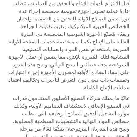
قبل الالتزام بأدوات الإنتاج والتحقق من العمليات، تتطلب
عادةً عملية تطوير أجهزة تقويمية مخصصة إجراء عدة
دورات من النماذج الأولية للتحقق من التصميم، واختبار
الخصائص الحيوية الميكانيكية، وتقييم تقنيات الجراحة.
ويقدّم مُصنّع الأجهزة التقويمية المخصصة ذي القدرة
العالية على الإنتاج بكميات منخفضة خدمات النمذجة الأولية
السريعة باستخدام نفس المواد والعمليات التصنيعية
المشابهة لتلك المُقررة للإنتاج، مما يضمن أن تمثّل الأجهزة
النموذجية بدقة خصائص المنتج النهائي. وتتيح هذه القدرة
على إنشاء النماذج الأولية لمطوري الأجهزة إجراء اختبارات
وتقييمات ذات معنى دون التعرض لتأخيرات وتكاليف اعتماد
عمليات الإنتاج الكاملة.
غالبًا ما يمتلك شركاء التصنيع الأصليين المتقدمون قدرات
في التصنيع الإضافي لاستكشاف التصاميم الأولية، وكذلك
موارد التشغيل الدقيق للنماذج الوظيفية التي تتطلب
خصائص المواد النهائية والتشطيبات السطحية المطلوبة.
وتتيح هذه القدرتان المزدوجتان تقدُّمًا فعّالًا من مرحلة
التحقق من صحة المفهوم، عبر تحسين التصميم، إلى