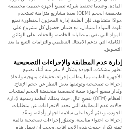
المادة. وعندما تحتفظ شركة تصنيع أجهزة عظمية مخصصة
منخفضة الحجم (OEM) بعدة مشاريع متزامنة تستخدم
موادًا متشابهة، فإن أنظمة إدارة المخزون المتطورة تمنع
تلوث المواد المتبادل، مع ضمان حصول كل مشروع على
المواد التي تفي بمتطلباته الخاصة، والحفاظ على الوثائق
الكاملة التي تدعم الامتثال التنظيمي والتزامات التتبع ما بعد
التسويق.
إدارة عدم المطابقة والإجراءات التصحيحية
تظهر مشكلات الجودة بشكل لا مفر منه أثناء تصنيع
الأجهزة الطبية، مما يتطلب إجراء تحقيقات منهجية واتخاذ
إجراءات تصحيحية وتوثيقها بغض النظر عن حجم الإنتاج.
ويُدار مصنع أجهزة طبية تخصصية منخفضة الحجم لمنتجات
العظام (OEM) بنضجٍ عالٍ، حيث يمتلك أنظمة رسمية لإدارة
حالات عدم المطابقة التي تحدد الانحرافات عن متطلبات
الجودة، وتقيّم أثرها على سلامة الجهاز وأدائه، وتنفّذ
إجراءات احتواء مناسبة، وتطوّر إجراءات تصحيحية دائمة
تمنع تكرار حدوث هذه الانحرافات. ويجب أن تعمل هذه