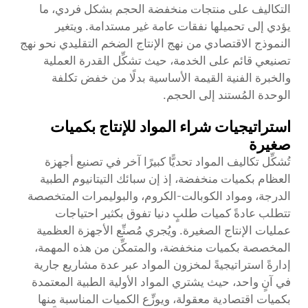
التكاليف على منتجات منخفضة الحجم بشكل فردي، ما
يؤدي إلى تحميلها نفقات عامة غير مستدامة. ويتغير
النموذج الاقتصادي من نهج الإنتاج الضخم التقليدي نحو نهج
تصنيعي قائم على الخدمة، حيث تشكِّل القدرة العملية
والخبرة الفنية القيمة الأساسية بدلًا من خفض تكلفة
الوحدة المُستند إلى الحجم.
استراتيجيات شراء المواد للإنتاج بكميات
صغيرة
تُشكِّل تكاليف المواد تحديًّا كبيرًا آخر في تصنيع أجهزة
العظام بكميات منخفضة، إذ إن سبائك التيتانيوم الطبية
الدرجة، ومواد الكوبالت-الكروم، والبوليمرات المتخصصة
تتطلب عادةً كميات طلبٍ دنيا تفوق بكثير احتياجات
عمليات الإنتاج الصغيرة. ويُجري مُصنِّع الأجهزة العظمية
المخصصة بكميات منخفضة، والمتمكِّن من هذه المهمة،
إدارةً استراتيجيةً لمخزون المواد عبر عدة مشاريع جارية
في آنٍ واحد، حيث يشتري المواد الأولية الطبية المعتمدة
بكميات اقتصادية معقولة، ويوزِّع الكميات المناسبة منها