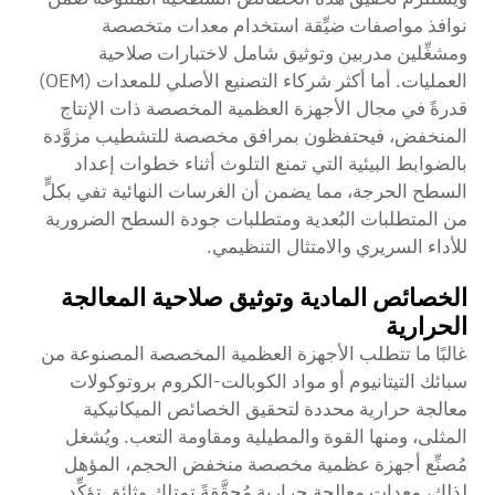
نوافذ مواصفات ضيِّقة استخدام معدات متخصصة
ومشغِّلين مدربين وتوثيق شامل لاختبارات صلاحية
العمليات. أما أكثر شركاء التصنيع الأصلي للمعدات (OEM)
قدرةً في مجال الأجهزة العظمية المخصصة ذات الإنتاج
المنخفض، فيحتفظون بمرافق مخصصة للتشطيب مزوَّدة
بالضوابط البيئية التي تمنع التلوث أثناء خطوات إعداد
السطح الحرجة، مما يضمن أن الغرسات النهائية تفي بكلٍّ
من المتطلبات البُعدية ومتطلبات جودة السطح الضرورية
للأداء السريري والامتثال التنظيمي.
الخصائص المادية وتوثيق صلاحية المعالجة
الحرارية
غالبًا ما تتطلب الأجهزة العظمية المخصصة المصنوعة من
سبائك التيتانيوم أو مواد الكوبالت-الكروم بروتوكولات
معالجة حرارية محددة لتحقيق الخصائص الميكانيكية
المثلى، ومنها القوة والمطيلية ومقاومة التعب. ويُشغل
مُصنِّع أجهزة عظمية مخصصة منخفض الحجم، المؤهل
لذلك، معدات معالجة حرارية مُحقَّقةً تمتلك وثائق تؤكِّد