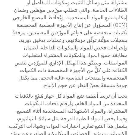
مشتراة، مثل وسائل التثبيت ومكونات المفاصل أو
الطلاءات الخاصة، والتي تتطلب مورِّدين مؤهلين وضمان
إمكانية تتبع المواد المستخدمة. ويُحافظ المصنع الخارجي
(OEM) المسؤول عن إنتاج الأجهزة العظمية المخصصة
بكميات منخفضة على قوائم المورِّدين المعتمدين، مرفقةً
بسجلات مؤثَّتة توثِّق مؤهلاتهم، وعمليات تدقيق دورية،
وإجراءات فحص للمواد والمكونات الداخلة، لضمان
مطابقة جميع المواد والمكونات المشتراة لمتطلبات
المواصفات. ويطبَّق هذا الهيكل الإداري للمورِّدين بنفس
الكفاءة على كلٍّ من الأجهزة المخصصة ذات الكميات
المنخفضة والمنتجات القياسية عالية الحجم، مما يكفل
جودةً متسقةً بغضِّ النظر عن حجم الإنتاج.
يجب أن تربط أنظمة تتبع المواد كل جهاز مُنتَجٍ بالدُفعات
المحددة من المواد الخام، وأرقام دفعات المكونات
المشتراة، والمواد الاستهلاكية المستخدمة أثناء التصنيع.
وفيما يخص المواد الطبية الدرجة مثل سبائك التيتانيوم،
يشمل هذا التتبع تقارير اختبارات المواد، وشهادات التركيب
الكيميائي، وتوثيق الخصائص الميكانيكية الصادرة عن مورِّد