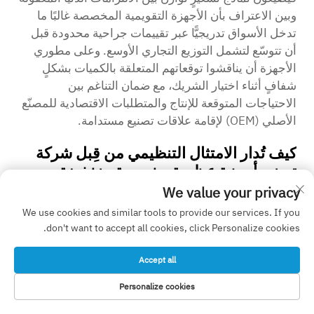
وبين الاعتراف بأن الأجهزة التقويمية المخصصة غالبًا ما
تدخل الأسواق تدريجيًّا عبر تقييمات جراحية محدودة قبل
أن تتوسّع لتشمل التوزيع التجاري الأوسع. وعلى مطوري
الأجهزة أن يناقشوا توقعاتهم المتعلقة بالكميات بشكلٍ
شفافٍ أثناء اختيار الشريك، مع ضمان التناغم بين
الاحتياجات المتوقعة للإنتاج والمتطلبات الاقتصادية للمصنّع
الأصلي (OEM) لإقامة علاقات تصنيع مستدامة.
كيف تُدار الامتثال التنظيمي من قِبل شركة
تصنيع أجهزة عظمية مخصصة منخفضة
الحجم (OEM) لعدة منتجات مخصصة في
We value your privacy
وقتٍ واحد؟
We use cookies and similar tools to provide our services. If you
يُطبِّق مصنعو الأجهزة العظمية المخصصة منخفضة الحجم،
don't want to accept all cookies, click Personalize cookies.
ذوي الخبرة الطويلة، أنظمة إدارة الجودة القائمة على
المنصات، حيث تُخضع عمليات التصنيع الأساسية لعملية
Accept all
اعتماد شاملة، وتُوثَّق الأجهزة المخصصة الفردية من خلال
Personalize cookies
ملفات سجل التصميم الخاضعة للرقابة وسجلات الجهاز
الصفحة الرئيسية
منتجات
البريد الإلكتروني
هاتف
الرئيسية التي تستند إلى أساس التصنيع المعتمد. ويسمح