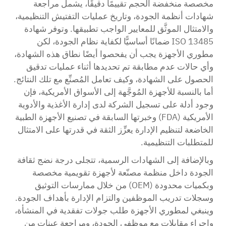
مخصصة منخفضة الحجم تقييمًا دقيقًا، يشمل مراجعة
شهادات أنظمة الجودة، وتاريخ عمليات التفتيش التنظيمية،
والامتثال الموثَّق للمعايير الواجب تطبيقها. وتوفر شهادة
ISO 13485 ضمانًا أساسيًّا لكفاية نظام الجودة، لكن
مطوري الأجهزة يجب أن يفحصوا أيضًا نطاق هذه الشهادة،
وأي حالات عدم مطابقة تم تحديدها أثناء عمليات تدقيق
الحصول على الشهادة، وكيف تعامل المُصنِّع مع تلك النتائج.
أما بالنسبة للأجهزة المُوجَّهة إلى الأسواق الأمريكية، فإن
وجود أدلة على تسجيل الشركة لدى إدارة الأغذية والأدوية
الأمريكية (FDA) وخبرتها السابقة في تصنيع الأجهزة الطبية
الخاضعة لتنظيم الإدارة يعزِّز الثقة في قدرتها على الامتثال
للمتطلبات التنظيمية.
وبالإضافة إلى الشهادات الرسمية، تتجلى درجة نضج ثقافة
الجودة داخل منظمة مصنّعة لأجهزة تقويمية مخصصة
وبكميات محدودة (OEM) من خلال ممارسات التوثيق
وسجلات تدريب الموظفين والتزام الإدارة بأهداف الجودة.
وينبغي لمطوري الأجهزة طلب جولات تفقدية في المنشأة،
وإجراء مقابلات مع موظفي الجودة، ومراجعة عينات من