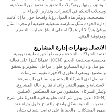
الوثائق، ومنها بروتوكولات التحقق والتحقق من الصلاحية،
وسجلات التحكم في التغييرات، وتقارير الإجراءات
التصحيحية. وتوفّر هذه المواد رؤيةً واضحةً حول ما إذا كانت
إدارة الجودة تمثّل ممارسة تشغيلية حقيقية أم مجرد امتثال
ورقيٍّ هشٍّ لا أثر عمليًّا له على اتساق عمليات التصنيع
وموثوقية المنتج.
الاتصال ومهارات إدارة المشاريع
تعتمد الشراكات الناجحة مع مصنّع أجهزة طبية تقويمية
مخصصة منخفضة الحجم (OEM) اعتمادًا كبيرًا على فعالية
التواصل وإدارة المشاريع طوال مراحل التطوير والتحقق
والتصنيع. وينبغي لمطوري الأجهزة تقييم ممارسات
التواصل لدى الشركاء المحتملين، بما في ذلك سرعة
الاستجابة والفهم التقني وإعداد تقارير حالة المشروع.
ويُميِّز الشركاء الحقيقيون من فئة المصنّعين الأصليين
(OEM) الذين يبنون شراكات تعاونية قوية القدرةَ على شرح
التحديات التقنية بشكلٍ واضح، واقتراح حلول بديلة عند
ظهور المشكلات، والحفاظ على تواصلٍ شفافٍ بشأن