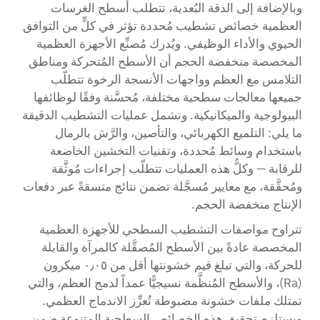
وبالإضافة إلى الدقة البُعدية، تتطلب أسطح الغرسات
العظمية خصائص تشطيب مُحددة تؤثر في كلٍّ من التوافق
الحيوي والأداء الوظيفي. ويُدرك مُصنِّع الأجهزة العظمية
المخصصة منخفضة الحجم أن الأسطح المُتحركة ومناطق
التلامس مع العظم وواجهات الأنسجة الرخوة تتطلّب
جميعها معالجات سطحية مختلفة، مُحسَّنة وفقًا لوظائفها
البيولوجية والميكانيكية. وتشمل عمليات التشطيب الدقيقة
ما يلي: التلميع الكهربائي، والتأصين، والرَّش بالرمال
باستخدام وسائط مُحددة، وتقنيات التخشين الخاضعة
للرقابة — وكلُّ هذه العمليات تتطلّب إجراءات مُوثَّقة
ومُحقَّقة، مع معايير مُسجَّلة تضمن نتائج متسقةً عبر دفعات
الإنتاج منخفضة الحجم.
تتراوح مواصفات التشطيب السطحي للأجهزة العظمية
المخصصة عادةً بين الأسطح المُصقَّلة كالمرآة والقابلة
للحركة، والتي تبلغ قيم خشونتها أقل من ٠٫٠٥ ميكرون
(Ra)، والأسطح المُنظَّمة نسيجيًّا عمداً لدمج العظم، والتي
تمتلك ملفات خشونة مضبوطة تُعزِّز الاندماج العظمي.
ويستلزم تحقيق هذه الخصائص السطحية المتنوعة ضمن