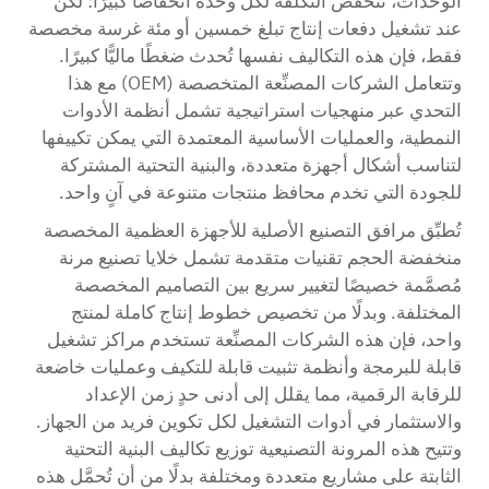
الوحدات، تنخفض التكلفة لكل وحدة انخفاضًا كبيرًا؛ لكن
عند تشغيل دفعات إنتاج تبلغ خمسين أو مئة غرسة مخصصة
فقط، فإن هذه التكاليف نفسها تُحدث ضغطًا ماليًّا كبيرًا.
وتتعامل الشركات المصنِّعة المتخصصة (OEM) مع هذا
التحدي عبر منهجيات استراتيجية تشمل أنظمة الأدوات
النمطية، والعمليات الأساسية المعتمدة التي يمكن تكييفها
لتناسب أشكال أجهزة متعددة، والبنية التحتية المشتركة
للجودة التي تخدم محافظ منتجات متنوعة في آنٍ واحد.
تُطبِّق مرافق التصنيع الأصلية للأجهزة العظمية المخصصة
منخفضة الحجم تقنيات متقدمة تشمل خلايا تصنيع مرنة
مُصمَّمة خصيصًا لتغيير سريع بين التصاميم المخصصة
المختلفة. وبدلًا من تخصيص خطوط إنتاج كاملة لمنتج
واحد، فإن هذه الشركات المصنِّعة تستخدم مراكز تشغيل
قابلة للبرمجة وأنظمة تثبيت قابلة للتكيف وعمليات خاضعة
للرقابة الرقمية، مما يقلل إلى أدنى حدٍ زمن الإعداد
والاستثمار في أدوات التشغيل لكل تكوين فريد من الجهاز.
وتتيح هذه المرونة التصنيعية توزيع تكاليف البنية التحتية
الثابتة على مشاريع متعددة ومختلفة بدلًا من أن تُحمَّل هذه