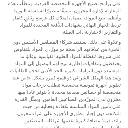
على برامج تصنيع الأجهزة المخصصة الفردية. وتتطلَّب هذه
المقاربة لإدارة المخزون تنسيقًا متطورًا لسلسلة التوريد
وأنظمة تتبع المواد، لضمان امتلاك كل غرسةٍ وثائقٍ كاملةٍ
تربط الجهاز النهائي بشهادات الدُّفعة المحددة للمواد
والتقارير الاختبارية ذات الصلة.
وعلاوةً على ذلك، يستفيد شركاء المصنّعين الأصليين ذوي
الخبرة من علاقاتهم الراسخة مع مورِّدي المواد للتفاوض
على شروط مُفضَّلة للمواد الطبية القياسية، وغالبًا ما
يحتفظون باتفاقيات إطارية تتيح لهم الوصول إلى المواد
المعتمدة دون التزامات كبيرة بالحد الأدنى لحجم الطلبيات.
ويُعد هذا الهيكل الشرائي ذو قيمةٍ كبيرةٍ بشكل خاص عند
تطوير أجهزة تقويمية مخصصة تتطلب درجات مواد
متخصصة أو خصائص معدنية محددة لا يتوفر عادةً منها
مخزون لدى المورِّدين الصناعيين العامين. ويمثِّل القدرة
على تأمين المواد المناسبة بكفاءة وفعالية من حيث
التكلفة، دون إجبار مطوري الأجهزة على شراء مخزون
زائد، قيمةً مضافةً كبيرةً تقدمها شراكات المصنّعين
الأصليين المتخصصة في تصنيع الأجهزة التقويمية