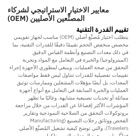
معايير الاختيار الاستراتيجي لشركاء
المصنِّعين الأصليين (OEM)
تقييم القدرة التقنية
يتطلب اختيار مُصنِّع أصلي (OEM) مناسب لجهاز تقويمي
مخصص منخفض الحجم تقييمًا دقيقًا للقدرات التقنية، بما
في ذلك معدات التصنيع وأنظمة القياس الدقيق
(الميترولوجيا) والخبرة في التعامل مع المواد وتجربة
التحقق من صحة العمليات. وينبغي لمطوري الأجهزة إجراء
تقييمات تفصيلية للقدرات تتناول ليس فقط مواصفات
المعدات، بل أيضًا مؤهلات المشغلين وممارسات توثيق
العمليات والخبرة السابقة في التعامل مع أنواع أجهزة
مماثلة أو تحديات تصنيعية مشابهة. وغالبًا ما تظهر
المؤشرات الأكثر إفصاحًا عن القدرات من خلال مراجعة
بروتوكولات التحقق من الصلاحية النموذجية وتقارير
الفحص ووثائق رحلات التصنيع (Manufacturing
Travelers)، والتي توضح كيفية تشغيل المُصنِّع الأصلي
فعليًّا، وليس مجرد المعدات التي يمتلكها.