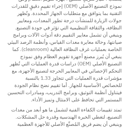
نموذج التصنيع الأصلي (OEM) إجراء تقييمٍ دقيقٍ للقدرات
التقنية بما يتوافق مع متطلبات الجهاز المحددة. وتُظهر
جولات الزيارة للمنشآت درجة تطور المعدات، ومعايير
النظافة، والثقافة التنظيمية التي تؤثر في جودة التصنيع.
وينبغي أن تشمل معايير التقييم دقة أدوات الآلات وبرامج
صيانتها، وحالة معايرة معدات القياس، وأنظمة الرصد البيئي
الخاصة بعمليات غرف النظافة العالية (cleanroom). كما
ينبغي أن يُبرز مصنع أجهزة تقويم العظام وفق نموذج
التصنيع الأصلي (OEM) دراسات قدرة العمليات التي تُظهر
التحكم الإحصائي في المعايير الحرجة لتصنيع الأجهزة، مع
مؤشرات قدرة العمليات التي تتجاوز 1.33 بالنسبة
للخصائص الأساسية للجهاز. أما تقييم نضج نظام الجودة
فيتناول أنظمة التوثيق، وبرامج التدريب، ومبادرات التحسين
المستمر التي تحافظ على الامتثال وتميز الأداء.
تمتد تقييمات الكفاءة الفنية لتشمل ما هو أبعد من معدات
التصنيع، لتغطي الخبرة الهندسية وقدرة حل المشكلات.
وينبغي أن يضم فريق المُصنِّع الأصلي للأجهزة العظمية