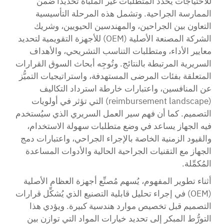
للاحتياجات يُحدِّد المتطلبات غير الملباة تحديدًا ضمن
الممارسة الجراحية. وتشمل هذه المرحلة التأسيسية
التعاون بين الجراحين، والمهندسين الحيويين، وشريك
الشركة المصنعة الأصلية (OEM) للأجهزة التقويمية لتحديد
معايير الأداء، ومتطلبات التناسب التشريحي، والأهداف
السريرية المرتبطة بالنتائج. وتُوجِه أبحاث السوق القرارات
المتعلقة بفئات المرضى المستهدفة، واستراتيجيات التميُّز
عن المنافسين، واعتبارات خارطة استرداد التكاليف
(reimbursement landscape) التي تؤثر في أولويات
التصميم. كما أن فهم سير العمل السريري الذي سيُستخدم
فيه الجهاز يساعد في وضع متطلبات سهولة الاستخدام،
والقيود الزمنية الخاصة بالإجراء الجراحي، واعتبارات دمج
الجهاز مع التقنيات الجراحية الحالية والأدوات المساعدة
المُكمِّلة.
أثناء تطوير المفهوم، يُسهم مُصنِّع أجهزة العظام الأصلية
(OEM) في إجراء تحليل قابلية التصنيع الذي يُشكِّل قرارات
التصميم قبل تخصيص موارد هندسية كبيرة. ويؤدي هذا
التورُّط المبكر إلى تحديد خيارات المواد التي توازن بين