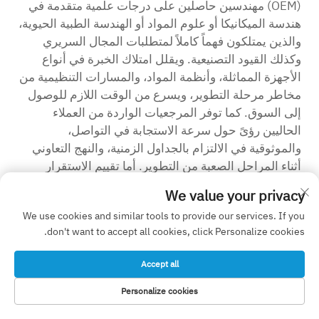
(OEM) مهندسين حاصلين على درجات علمية متقدمة في
هندسة الميكانيكا أو علوم المواد أو الهندسة الطبية الحيوية،
والذين يمتلكون فهماً كاملاً لمتطلبات المجال السريري
وكذلك القيود التصنيعية. ويقلل امتلاك الخبرة في أنواع
الأجهزة المماثلة، وأنظمة المواد، والمسارات التنظيمية من
مخاطر مرحلة التطوير، ويسرع من الوقت اللازم للوصول
إلى السوق. كما توفر المرجعيات الواردة من العملاء
الحاليين رؤىً حول سرعة الاستجابة في التواصل،
والموثوقية في الالتزام بالجداول الزمنية، والنهج التعاوني
أثناء المراحل الصعبة من التطوير. أما تقييم الاستقرار
المالي فيضمن أن يتمتع شريك التصنيع الأصلي (OEM)
We value your privacy
بالموارد اللازمة لدعم الالتزامات الإنتاجية طويلة الأجل
We use cookies and similar tools to provide our services. If you
والاستثمار في ترقيات التكنولوجيا التي تحافظ على القدرة
don't want to accept all cookies, click Personalize cookies.
التنافسية في مجال التصنيع.
Accept all
حماية الملكية الفكرية وإدارة السرية
تؤثر اعتبارات الملكية الفكرية تأثيرًا كبيرًا على علاقات
Personalize cookies
مصنّعي أجهزة العظام الأصليين (OEM)، لا سيما فيما يتعلق
الصفحة الرئيسية
منتجات
البريد الإلكتروني
هاتف