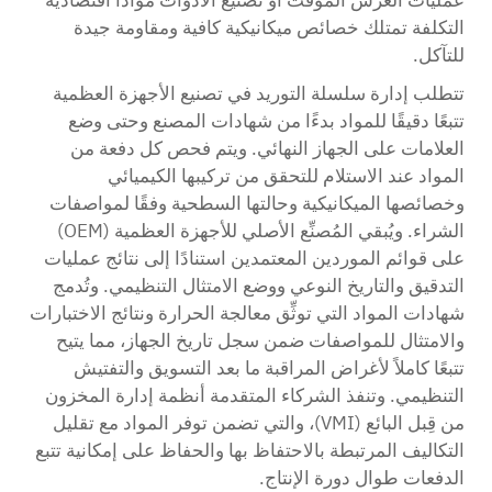
التكلفة تمتلك خصائص ميكانيكية كافية ومقاومة جيدة
للتآكل.
تتطلب إدارة سلسلة التوريد في تصنيع الأجهزة العظمية
تتبعًا دقيقًا للمواد بدءًا من شهادات المصنع وحتى وضع
العلامات على الجهاز النهائي. ويتم فحص كل دفعة من
المواد عند الاستلام للتحقق من تركيبها الكيميائي
وخصائصها الميكانيكية وحالتها السطحية وفقًا لمواصفات
الشراء. ويُبقي المُصنِّع الأصلي للأجهزة العظمية (OEM)
على قوائم الموردين المعتمدين استنادًا إلى نتائج عمليات
التدقيق والتاريخ النوعي ووضع الامتثال التنظيمي. وتُدمج
شهادات المواد التي توثِّق معالجة الحرارة ونتائج الاختبارات
والامتثال للمواصفات ضمن سجل تاريخ الجهاز، مما يتيح
تتبعًا كاملاً لأغراض المراقبة ما بعد التسويق والتفتيش
التنظيمي. وتنفذ الشركاء المتقدمة أنظمة إدارة المخزون
من قِبل البائع (VMI)، والتي تضمن توفر المواد مع تقليل
التكاليف المرتبطة بالاحتفاظ بها والحفاظ على إمكانية تتبع
الدفعات طوال دورة الإنتاج.