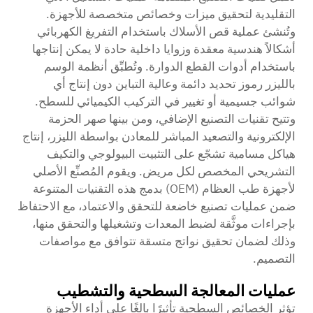
التقليدية لتحقيق ميزات وخصائص متخصصة للأجهزة.
وتُنشئ عملية قص الأسلاك باستخدام التفريغ الكهربائي
أشكالاً هندسية معقدة وزوايا داخلية حادة لا يمكن إنتاجها
باستخدام أدوات القطع الدوارة. وتُطبِّق أنظمة الوسم
بالليزر رموز تحديد دائمة وعالية التباين دون إنتاج أي
شوائب جسيمية أو تغيير في التركيب الكيميائي للسطح.
وتتيح تقنيات التصنيع الإضافي، ومن بينها صهر الحزمة
الإلكترونية والتصعيد المباشر للمعادن بواسطة الليزر، إنتاج
هياكل مسامية تشجّع على التثبيت البيولوجي والتكيف
التشريحي المخصص لكل مريض. ويقوم المُصنِّع الأصلي
لأجهزة طب العظام (OEM) بدمج هذه التقنيات المتنوعة
ضمن عمليات تصنيع خاضعة للتحقق والاعتماد، مع الاحتفاظ
بإجراءات موثَّقة لضبط المعدات وتشغيلها والتحقق منها،
وذلك لضمان تحقيق نواتج متسقة تتوافق مع مواصفات
التصميم.
عمليات المعالجة السطحية والتشطيب
تؤثر الخصائص السطحية تأثيرًا بالغًا على أداء الأجهزة