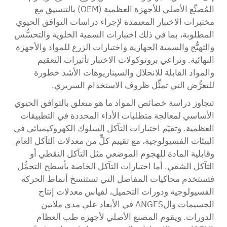
المُصنِّع الأصلي للأجهزة العظمية (OEM) بالتنسيق مع
مختبرات الاختبار المعتمدة لإجراء دراسات التوافق الحيوي
المطلوبة، بما في ذلك اختبارات السمية الخلوية والتحسُّس
والتهيُّج والسمية الجهازية واختبارات الزرع للمواد والأجهزة
النهائية. وتراعي بروتوكولات الاختبار تأثيرات التعقيم
والمواد القابلة للانحلال والسيناريوهات الأشد خطورة
للتعرُّض التي تمثِّل ظروف الاستخدام السريري.
تتجاوز دراسة خصائص المواد ما هو متعلق بالتوافق الحيوي
الأساسي لمعالجة متطلبات الأداء المحددة في التطبيقات
العظمية. وتقيّم اختبارات التآكل السلوك الكهروكيميائي في
البيئات الفسيولوجية، مع تقييم كلٍّ من معدلات التآكل العام
وقابلية المادة للهجوم الموضعي مثل التآكل النقطي أو
التآكل الشقي. أما اختبارات التآكل الخاصة بأسطح التحمُّل
فتستخدم محاكيات المفاصل التي تستنسخ أنماط الحركة
الفسيولوجية ودورات التحميل، لقياس معدلات إنتاج
الجسيمات والANGES في الأبعاد على مدى ملايين
الدورات. ويقوم المصنع الأصلي لأجهزة طب العظام