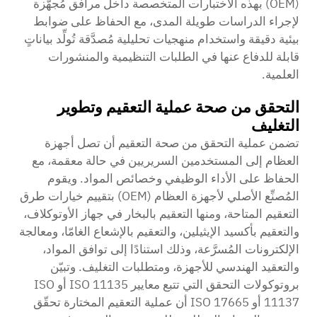
(OEM) بهذه الاختبارات المتخصصة داخل مرافق مُجهَّزة
لإجراء الدراسات طويلة المدى، مع الحفاظ على ضوابط
بيئية دقيقة واستخدام منهجيات تحليلية مُصدَّقة تُولِّد بياناتٍ
قابلة للدفاع عنها في الطلبات التنظيمية والمنشورات
العلمية.
التحقق من صحة عملية التعقيم وتطوير
التغليف
تضمن عملية التحقق من صحة التعقيم أن تصل أجهزة
العظام إلى المستخدمين السريريين في حالة معقمة، مع
الحفاظ على الأداء الوظيفي وخصائص المواد. ويقوم
المُصنِّع الأصلي لأجهزة العظام (OEM) بتقييم خيارات طرق
التعقيم المتاحة، ومنها التعقيم بالبخار في جهاز الأوتوكلاف،
والتعقيم بأكسيد الإيثيلين، والتعقيم بالإشعاع الغامّا، ومعالجة
الإلكترونات المُسرَّعة، وذلك استنادًا إلى توافق المواد،
والتعقيد الهندسي للأجهزة، ومتطلبات التغليف. وتبيّن
بروتوكولات التحقق التي تتبع معايير ISO 11135 أو ISO
11137 أو ISO 17665 أن عملية التعقيم المختارة تحقّق