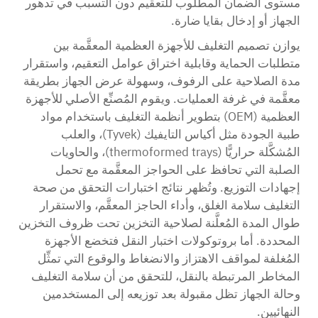
مستوى الضمان المطلوب للتعقيم دون التسبب في تدهور
الجهاز أو إدخال بقايا ضارة.
يوازن تصميم التغليف للأجهزة العظمية المعقَّمة بين
متطلبات الحماية وقابلية اختراق عوامل التعقيم، واستقرار
مدة الصلاحية على الرفوف، وسهولة عرض الجهاز بطريقة
معقَّمة في غرفة العمليات. ويقوم المُصنِّع الأصلي للأجهزة
العظمية (OEM) بتطوير أنظمة التغليف باستخدام مواد
طبية الجودة مثل أكياس التايفيك (Tyvek)، والعلب
المُشكَّلة حراريًّا (thermoformed trays)، والحاويات
الصلبة التي تحافظ على الحواجز المعقَّمة مع تحمل
إجهادات التوزيع. وتُظهر نتائج اختبارات التحقق من صحة
التغليف سلامة الغلق، وأداء الحاجز المعقَّم، والاستقرار
طوال المدة المُعلَّنة لصلاحية التخزين تحت ظروف التخزين
المحددة. أما بروتوكولات اختبار النقل فتخضع الأجهزة
المُغلفة لمواقف الاهتزاز والانضغاط والوقوع التي تمثِّل
المخاطر المرتبطة بالنقل، للتحقق من أن سلامة التغليف
وحالة الجهاز تظل مقبولة بعد توزيعه إلى المستخدمين
النهائيين.