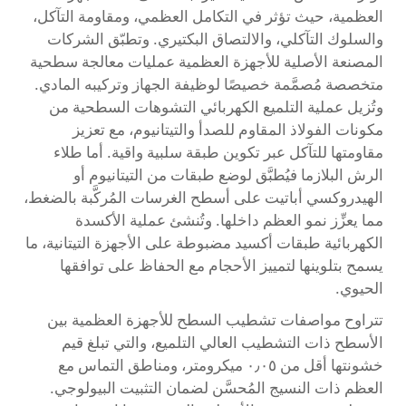
العظمية، حيث تؤثر في التكامل العظمي، ومقاومة التآكل،
والسلوك التآكلي، والالتصاق البكتيري. وتطبّق الشركات
المصنعة الأصلية للأجهزة العظمية عمليات معالجة سطحية
متخصصة مُصمَّمة خصيصًا لوظيفة الجهاز وتركيبه المادي.
وتُزيل عملية التلميع الكهربائي التشوهات السطحية من
مكونات الفولاذ المقاوم للصدأ والتيتانيوم، مع تعزيز
مقاومتها للتآكل عبر تكوين طبقة سلبية واقية. أما طلاء
الرش البلازما فيُطبَّق لوضع طبقات من التيتانيوم أو
الهيدروكسي أباتيت على أسطح الغرسات المُركَّبة بالضغط،
مما يعزِّز نمو العظم داخلها. وتُنشئ عملية الأكسدة
الكهربائية طبقات أكسيد مضبوطة على الأجهزة التيتانية، ما
يسمح بتلوينها لتمييز الأحجام مع الحفاظ على توافقها
الحيوي.
تتراوح مواصفات تشطيب السطح للأجهزة العظمية بين
الأسطح ذات التشطيب العالي التلميع، والتي تبلغ قيم
خشونتها أقل من ٠٫٠٥ ميكرومتر، ومناطق التماس مع
العظم ذات النسيج المُحسَّن لضمان التثبيت البيولوجي.