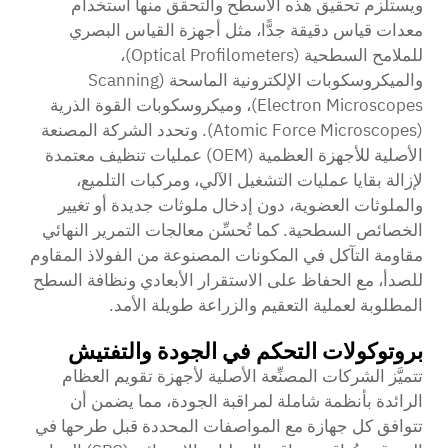
ويستلزم تحقيق هذه الأسطح والتحقق منها استخدام
معدات قياس دقيقة جدًّا، مثل أجهزة القياس البصري
للملامح السطحية (Optical Profilometers)،
والميكروسكوبات الإلكترونية الماسحة (Scanning
Electron Microscopes)، وميكروسكوبات القوة الذرية
(Atomic Force Microscopes). وتحدد الشركة المصنعة
الأصلية للأجهزة العظمية (OEM) عمليات تنظيف معتمدة
لإزالة بقايا عمليات التشغيل الآلي، ومركبات التلميع،
والملوثات العضوية، دون إدخال ملوثات جديدة أو تغيير
الخصائص السطحية. كما تُحسِّن معالجات التمرير النهائي
مقاومة التآكل في المكونات المصنوعة من الفولاذ المقاوم
للصدأ، مع الحفاظ على الاستقرار الأبعادي ونظافة السطح
المطلوبة لعملية التعقيم والزراعة طويلة الأمد.
بروتوكولات التحكم في الجودة والتفتيش
تتميَّز الشركات المصنِّعة الأصلية لأجهزة تقويم العظام
الرائدة بأنظمة شاملة لمراقبة الجودة، مما يضمن أن
تتوافق كل جهازة مع المواصفات المحددة قبل طرحها في