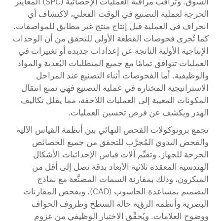
السوق. وتُراقب مراقبة العمليات الإحصائية (SPC) المعايير
الحرجة لعملية التصنيع في الوقت الفعلي، لاكتشاف أي
انحراف في العملية قبل إنتاج منتج غير مطابق للمواصفات.
كما تُجرى فحوصات القطعة الأولى للتحقق من أن الوحدات
الإنتاجية الأولية الناتجة عن إعدادات جديدة أو تغييرات في
العمليات تتوافق تمامًا مع جميع المتطلبات البُعدية والمواد
والوظيفية. أما الفحوصات أثناء التصنيع عند المراحل
الاستراتيجية المختارة في عملية التصنيع فهي تمنع انتقال
المكونات المعيبة إلى العمليات اللاحقة، مما يقلل تكاليف
الهدر ويكشف عن فرص تحسين العمليات.
تجمع بروتوكولات الفحص النهائي بين أنظمة القياس الآلية
والفحص اليدوي المُجرَّب للتحقق من جميع الخصائص
الحرجة للجهاز. وتقيِّم آلات قياس الإحداثيات الأشكال
الهندسية المعقدة ثلاثية الأبعاد بدقة تصل إلى أقل من
الميكرون، وذلك بمقارنة السمات المصنَّعة مع نماذج
التصميم بمساعدة الحاسوب (CAD). ويفحص المقارنات
البصرية وأنظمة الرؤية حالة السطح وظروف الحواف
ووضوح العلامات. ويُحقِّق الاختبار الوظيفي من عزوم