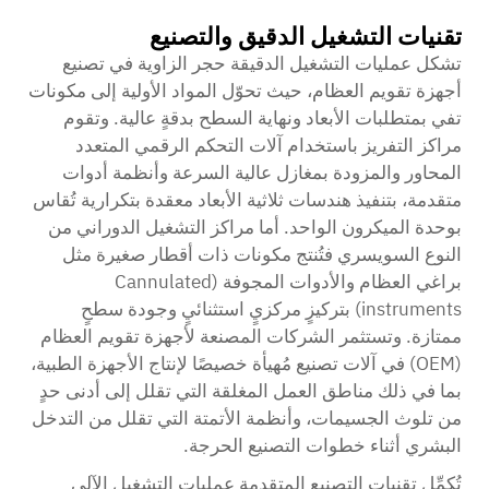
تقنيات التشغيل الدقيق والتصنيع
تشكل عمليات التشغيل الدقيقة حجر الزاوية في تصنيع
أجهزة تقويم العظام، حيث تحوّل المواد الأولية إلى مكونات
تفي بمتطلبات الأبعاد ونهاية السطح بدقةٍ عالية. وتقوم
مراكز التفريز باستخدام آلات التحكم الرقمي المتعدد
المحاور والمزودة بمغازل عالية السرعة وأنظمة أدوات
متقدمة، بتنفيذ هندسات ثلاثية الأبعاد معقدة بتكرارية تُقاس
بوحدة الميكرون الواحد. أما مراكز التشغيل الدوراني من
النوع السويسري فتُنتج مكونات ذات أقطار صغيرة مثل
براغي العظام والأدوات المجوفة (Cannulated
instruments) بتركيزٍ مركزيٍ استثنائيٍ وجودة سطحٍ
ممتازة. وتستثمر الشركات المصنعة لأجهزة تقويم العظام
(OEM) في آلات تصنيع مُهيأة خصيصًا لإنتاج الأجهزة الطبية،
بما في ذلك مناطق العمل المغلقة التي تقلل إلى أدنى حدٍ
من تلوث الجسيمات، وأنظمة الأتمتة التي تقلل من التدخل
البشري أثناء خطوات التصنيع الحرجة.
تُكمِّل تقنيات التصنيع المتقدمة عمليات التشغيل الآلي