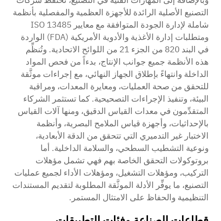
التصنيع الأصلية الرائدة للأجهزة العظمية والمفصلية بأنظمة
شاملة لإدارة الجودة المتوافقة مع معايير ISO 13485
ومتطلبات إدارة الأغذية والأدوية الأمريكية (FDA) الواردة
في البند 820 من الجزء 21 من اللوائح الاتحادية. وتُنظِّم
هذه الأنظمة جميع جوانب الإنتاج، بدءاً من فحص المواد
الداخلة وانتهاءً بإطلاق الجهاز النهائي، مع إجراءات موثَّقة
للتحقق من صحة العمليات، ومعايرة المعدات، ومراقبة
البيئة، وتنفيذ الإجراءات التصحيحية. كما تستثمر الشركاء
المتقدِّمون في معدات القياس الدقيق، ومنها آلات القياس
بالإحداثيات، وأجهزة قياس الملامح البصرية، وأنظمة
الاختبار غير التدميري التي تتحقق من الدقة الأبعادية،
ونوعية التشطيب السطحي، والسلامة الداخلية. أما
بروتوكولات التحقق الخاصة بهم فهي تشمل مؤهلات
التركيب، ومؤهلات التشغيل، ومؤهلات الأداء لجميع عمليات
التصنيع، ما يوفِّر الأدلة الموثَّقة المطلوبة لتقديم المستندات
التنظيمية والحفاظ على الامتثال المستمر.
قطاعات الصناعة وفئات التطبيقات