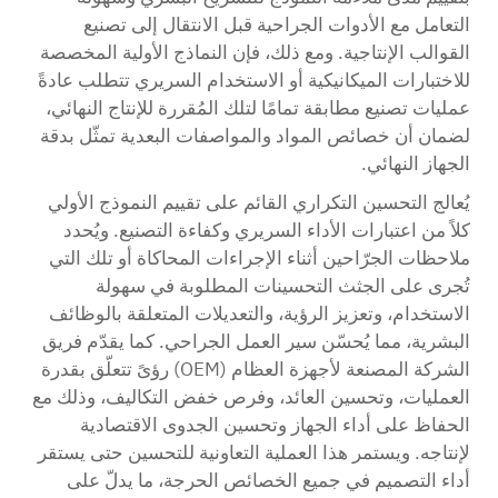
التعامل مع الأدوات الجراحية قبل الانتقال إلى تصنيع
القوالب الإنتاجية. ومع ذلك، فإن النماذج الأولية المخصصة
للاختبارات الميكانيكية أو الاستخدام السريري تتطلب عادةً
عمليات تصنيع مطابقة تمامًا لتلك المُقررة للإنتاج النهائي،
لضمان أن خصائص المواد والمواصفات البعدية تمثّل بدقة
الجهاز النهائي.
يُعالج التحسين التكراري القائم على تقييم النموذج الأولي
كلاً من اعتبارات الأداء السريري وكفاءة التصنيع. ويُحدد
ملاحظات الجرّاحين أثناء الإجراءات المحاكاة أو تلك التي
تُجرى على الجثث التحسينات المطلوبة في سهولة
الاستخدام، وتعزيز الرؤية، والتعديلات المتعلقة بالوظائف
البشرية، مما يُحسّن سير العمل الجراحي. كما يقدّم فريق
الشركة المصنعة لأجهزة العظام (OEM) رؤىً تتعلّق بقدرة
العمليات، وتحسين العائد، وفرص خفض التكاليف، وذلك مع
الحفاظ على أداء الجهاز وتحسين الجدوى الاقتصادية
لإنتاجه. ويستمر هذا العملية التعاونية للتحسين حتى يستقر
أداء التصميم في جميع الخصائص الحرجة، ما يدلّ على