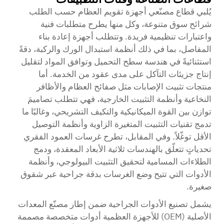
يُلبي قطاع مصنّعي أجهزة تقويم العظام حسب الطلب
شرائح سوق متنوعة، وكل منها يطرح متطلبات فنية
واعتبارات تنظيمية فريدة. وتتطلب أجهزة إعادة بناء
المفاصل، بما في ذلك أنظمة استبدال الورك والركبة، دقةً
استثنائيةً في هندسة سطح التحميل وتوافق المواد لتقليل
إنتاج جزيئات التآكل على مدى عقود من الخدمة. أما
منتجات تثبيت الإصابات مثل صفائح العظام والأظافر
النخاعية وأنظمة التثبيت الخارجية، فهي تتطلب تصاميمَ
توازن بين القوة الميكانيكية والتكيف التشريحي، وغالبًا ما
تدمج تقنيات التثبيت المتغيرة الزاوية وأنظمة التوصيل
الأقل توغّلاً. وفي المقابل، تطرح غرسات العمود الفقري
تحدياتٍ تتعلّق بالهندسات ثلاثية الأبعاد المعقدة، ودمج
الطلاءات المسامية لتحقيق التثبيت البيولوجي، وأنظمة
الأدوات التي تتيح وضع الغرسات بدقة جراحية عبر شقوق
صغيرة.
يشمل تصنيع الأدوات الجراحية ضمن إطار مصنّع المعدات
الأصلية (OEM) للأجهزة العظمية أدوات متخصصة مصممة