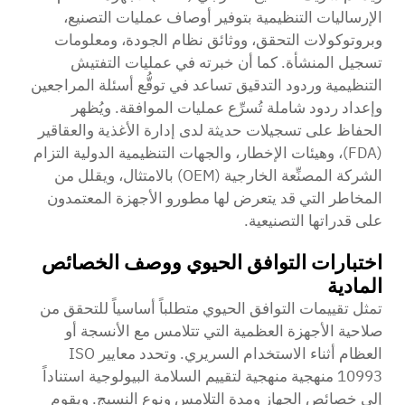
الإرساليات التنظيمية بتوفير أوصاف عمليات التصنيع،
وبروتوكولات التحقق، ووثائق نظام الجودة، ومعلومات
تسجيل المنشأة. كما أن خبرته في عمليات التفتيش
التنظيمية وردود التدقيق تساعد في توقُّع أسئلة المراجعين
وإعداد ردود شاملة تُسرِّع عمليات الموافقة. ويُظهر
الحفاظ على تسجيلات حديثة لدى إدارة الأغذية والعقاقير
(FDA)، وهيئات الإخطار، والجهات التنظيمية الدولية التزام
الشركة المصنِّعة الخارجية (OEM) بالامتثال، ويقلل من
المخاطر التي قد يتعرض لها مطورو الأجهزة المعتمدون
على قدراتها التصنيعية.
اختبارات التوافق الحيوي ووصف الخصائص
المادية
تمثل تقييمات التوافق الحيوي متطلباً أساسياً للتحقق من
صلاحية الأجهزة العظمية التي تتلامس مع الأنسجة أو
العظام أثناء الاستخدام السريري. وتحدد معايير ISO
10993 منهجية منهجية لتقييم السلامة البيولوجية استناداً
إلى خصائص الجهاز ومدة التلامس ونوع النسيج. ويقوم