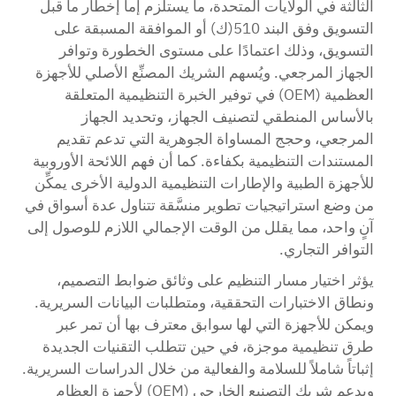
الثالثة في الولايات المتحدة، ما يستلزم إما إخطار ما قبل
التسويق وفق البند 510(ك) أو الموافقة المسبقة على
التسويق، وذلك اعتمادًا على مستوى الخطورة وتوافر
الجهاز المرجعي. ويُسهم الشريك المصنِّع الأصلي للأجهزة
العظمية (OEM) في توفير الخبرة التنظيمية المتعلقة
بالأساس المنطقي لتصنيف الجهاز، وتحديد الجهاز
المرجعي، وحجج المساواة الجوهرية التي تدعم تقديم
المستندات التنظيمية بكفاءة. كما أن فهم اللائحة الأوروبية
للأجهزة الطبية والإطارات التنظيمية الدولية الأخرى يمكِّن
من وضع استراتيجيات تطوير منسَّقة تتناول عدة أسواق في
آنٍ واحد، مما يقلل من الوقت الإجمالي اللازم للوصول إلى
التوافر التجاري.
يؤثر اختيار مسار التنظيم على وثائق ضوابط التصميم،
ونطاق الاختبارات التحققية، ومتطلبات البيانات السريرية.
ويمكن للأجهزة التي لها سوابق معترف بها أن تمر عبر
طرق تنظيمية موجزة، في حين تتطلب التقنيات الجديدة
إثباتاً شاملاً للسلامة والفعالية من خلال الدراسات السريرية.
ويدعم شريك التصنيع الخارجي (OEM) لأجهزة العظام