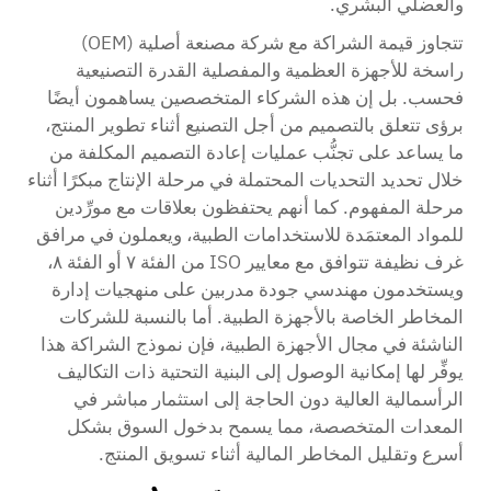
والعضلي البشري.
تتجاوز قيمة الشراكة مع شركة مصنعة أصلية (OEM)
راسخة للأجهزة العظمية والمفصلية القدرة التصنيعية
فحسب. بل إن هذه الشركاء المتخصصين يساهمون أيضًا
برؤى تتعلق بالتصميم من أجل التصنيع أثناء تطوير المنتج،
ما يساعد على تجنُّب عمليات إعادة التصميم المكلفة من
خلال تحديد التحديات المحتملة في مرحلة الإنتاج مبكرًا أثناء
مرحلة المفهوم. كما أنهم يحتفظون بعلاقات مع مورِّدين
للمواد المعتمَدة للاستخدامات الطبية، ويعملون في مرافق
غرف نظيفة تتوافق مع معايير ISO من الفئة ٧ أو الفئة ٨،
ويستخدمون مهندسي جودة مدربين على منهجيات إدارة
المخاطر الخاصة بالأجهزة الطبية. أما بالنسبة للشركات
الناشئة في مجال الأجهزة الطبية، فإن نموذج الشراكة هذا
يوفِّر لها إمكانية الوصول إلى البنية التحتية ذات التكاليف
الرأسمالية العالية دون الحاجة إلى استثمار مباشر في
المعدات المتخصصة، مما يسمح بدخول السوق بشكل
أسرع وتقليل المخاطر المالية أثناء تسويق المنتج.