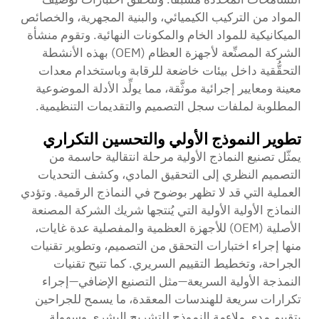
المواد من التركيب الكيميائي، والبنية المجهرية، والخصائص
الميكانيكية للمواد الخام والمكونات النهائية. وتقوم منشأة
الشركة المصنِّعة لأجهزة العظام (OEM) بهذه الأنشطة
التحقُّقية داخل بيئات خاضعة للرقابة وباستخدام معدات
معينة ومعايير إجرائية موثَّقة، مما يولِّد الأدلة الموضوعية
المطلوبة لملفات سجل التصميم والتقديمات التنظيمية.
تطوير النموذج الأولي والتحسين التكراري
يمثّل تصنيع النماذج الأولية مرحلة انتقالية حاسمة من
التصميم النظري إلى التحقيق المادي، وكشف التحديات
العملية التي قد لا تظهر بوضوح في النماذج الرقمية. وتؤدي
النماذج الأولية الأولية التي يُنتجها شريك الشركة المصنعة
الأصلية (OEM) للأجهزة العظمية والمفصلية عدة غايات،
منها إجراء اختبارات التحقق من التصميم، وتطوير تقنيات
الجراحة، وتخطيط التقييم السريري. كما تتيح تقنيات
النمذجة الأولية السريعة—مثل التصنيع الإضافي—إجراء
تكرارات سريعة للهندسات المعقدة، ما يسمح للجراحين
بتقييم مدى ملاءمة النموذج للتشريح البشري وسهولة