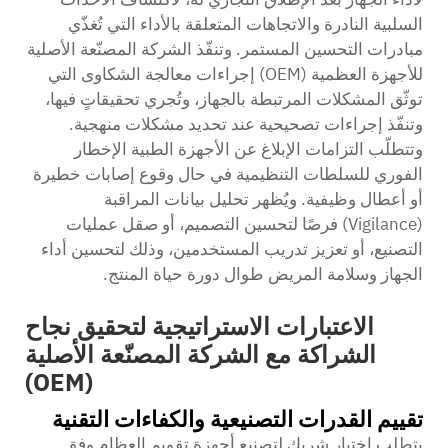
السلبية النادرة والاتجاهات المتعلقة بالأداء التي تُغذّي
مبادرات التحسين المستمر. وتنفّذ الشركة المصنّعة الأصلية
للأجهزة العظمية (OEM) إجراءات معالجة الشكاوى التي
توثّق المشكلات المرتبطة بالجهاز، وتُجري تحقيقاتٍ فيها،
وتنفّذ إجراءات تصحيحية عند تحديد مشكلات منهجية.
وتتطلّب التزامات الإبلاغ عن الأجهزة الطبية الإخطار
الفوري للسلطات التنظيمية في حال وقوع إصابات خطيرة
أو أعطال وظيفية. ويُظهر تحليل بيانات المراقبة
(Vigilance) فرصًا لتحسين التصميم، أو صقل عمليات
التصنيع، أو تعزيز تدريب المستخدمين، وذلك لتحسين أداء
الجهاز وسلامة المريض طوال دورة حياة المنتج.
الاعتبارات الاستراتيجية لتحقيق نجاح
الشراكة مع الشركة المصنّعة الأصلية
(OEM)
تقييم القدرات التصنيعية والكفاءات التقنية
يتطلب اختيار شريكٍ لتصنيع أجهزة تقويم العظام وفق