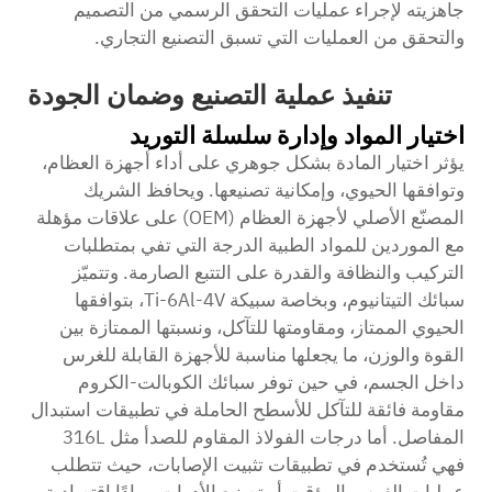
جاهزيته لإجراء عمليات التحقق الرسمي من التصميم
والتحقق من العمليات التي تسبق التصنيع التجاري.
تنفيذ عملية التصنيع وضمان الجودة
اختيار المواد وإدارة سلسلة التوريد
يؤثر اختيار المادة بشكل جوهري على أداء أجهزة العظام،
وتوافقها الحيوي، وإمكانية تصنيعها. ويحافظ الشريك
المصنّع الأصلي لأجهزة العظام (OEM) على علاقات مؤهلة
مع الموردين للمواد الطبية الدرجة التي تفي بمتطلبات
التركيب والنظافة والقدرة على التتبع الصارمة. وتتميّز
سبائك التيتانيوم، وبخاصة سبيكة Ti-6Al-4V، بتوافقها
الحيوي الممتاز، ومقاومتها للتآكل، ونسبتها الممتازة بين
القوة والوزن، ما يجعلها مناسبة للأجهزة القابلة للغرس
داخل الجسم، في حين توفر سبائك الكوبالت-الكروم
مقاومة فائقة للتآكل للأسطح الحاملة في تطبيقات استبدال
المفاصل. أما درجات الفولاذ المقاوم للصدأ مثل 316L
فهي تُستخدم في تطبيقات تثبيت الإصابات، حيث تتطلب
عمليات الغرس المؤقت أو تصنيع الأدوات موادًا اقتصادية