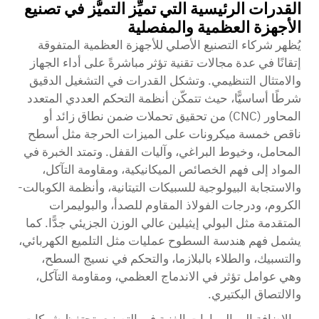
القدرات الرئيسية التي تميِّز التميُّز في تصنيع
الأجهزة العظمية والمفصلية
يُظهر شركاء التصنيع الأصلي للأجهزة العظمية المتفوقة
إتقانًا في عدة مجالات تقنية تؤثر مباشرةً على أداء الجهاز
والامتثال التنظيمي. وتشكل القدرات في التشغيل الدقيق
شرطًا أساسيًّا، حيث تتمكّن أنظمة التحكم العددي المتعدد
المحاور (CNC) من تحقيق تحملات ضمن نطاق زائد أو
ناقص خمسة ميكرونات على الميزات الحرجة مثل أسطح
المحامل، وخيوط البراغي، وآليات القفل. وتمتد الخبرة في
المواد إلى فهم الخصائص الميكانيكية، ومقاومة التآكل،
والاستجابة البيولوجية للسبيكات التيتانية، وأنظمة الكوبالت-
الكروم، ودرجات الفولاذ المقاوم للصدأ، والبوليمرات
المتقدمة مثل البولي إيثيلين عالي الوزن الجزيئي جدًّا. كما
يشمل فهم هندسة السطوح عمليات مثل التلميع الكهربائي،
والتسبيك، والطلاء بالبلازما، والتحكم في نسيج السطح،
وهي عوامل تؤثر في الاندماج العظمي، ومقاومة التآكل،
والالتصاق البكتيري.
وبالإضافة إلى المهارات الفنية في التصنيع، تحتفظ شركات