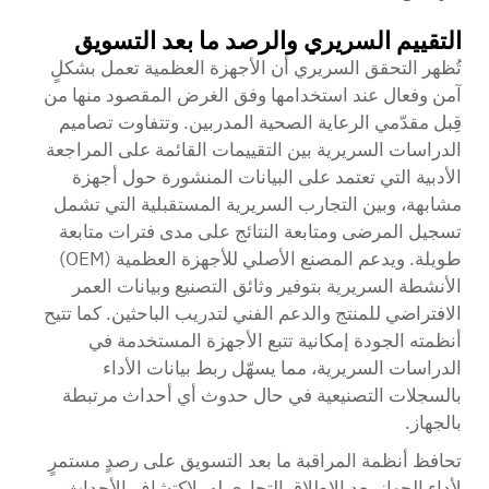
التقييم السريري والرصد ما بعد التسويق
تُظهر التحقق السريري أن الأجهزة العظمية تعمل بشكلٍ
آمن وفعال عند استخدامها وفق الغرض المقصود منها من
قِبل مقدّمي الرعاية الصحية المدربين. وتتفاوت تصاميم
الدراسات السريرية بين التقييمات القائمة على المراجعة
الأدبية التي تعتمد على البيانات المنشورة حول أجهزة
مشابهة، وبين التجارب السريرية المستقبلية التي تشمل
تسجيل المرضى ومتابعة النتائج على مدى فترات متابعة
طويلة. ويدعم المصنع الأصلي للأجهزة العظمية (OEM)
الأنشطة السريرية بتوفير وثائق التصنيع وبيانات العمر
الافتراضي للمنتج والدعم الفني لتدريب الباحثين. كما تتيح
أنظمته الجودة إمكانية تتبع الأجهزة المستخدمة في
الدراسات السريرية، مما يسهّل ربط بيانات الأداء
بالسجلات التصنيعية في حال حدوث أي أحداث مرتبطة
بالجهاز.
تحافظ أنظمة المراقبة ما بعد التسويق على رصدٍ مستمرٍ
لأداء الجهاز بعد الإطلاق التجاري له، لاكتشاف الأحداث