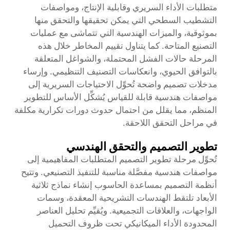
متطلبات الأداء السريري وقابلية الإنتاج، ومواصفات
التشطيب السطحي التي يمكن تحقيقها والتحقق منها
بموثوقية، والميزات الهندسية التي تتماشى مع عمليات
التصنيع المتاحة. كما يتناول تقييم المخاطر خلال هذه
المرحلة حالات الفشل المحتملة، والشواغل المتعلقة
بالتوافق الحيوي، وانعكاسات التصنيف التنظيمي. وإرساء
مدخلات تصميم واضحة تُحوِّل الاحتياجات السريرية إلى
مواصفات هندسية قابلة للقياس يُشكِّل الأساس للتطوير
المنظم، مما يقلل من احتمال حدوث دورات تكرارية مكلفة
في مراحل التحقق اللاحقة.
تطوير التصميم والتحقق الهندسي
تُحوِّل مرحلة تطوير التصميم المتطلبات المفاهيمية إلى
مواصفات هندسية مفصَّلة مناسبة للتنفيذ التصنيعي. وتتيح
أنظمة التصميم بمساعدة الحاسوب إنشاء نماذج ثلاثية
الأبعاد تلتقط الهندسات التشريحية المعقدة، وسمات
الواجهات، والعلاقات التجميعية. ويُقيِّم تحليل العناصر
المحدودة الأداء الميكانيكي تحت ظروف التحميل