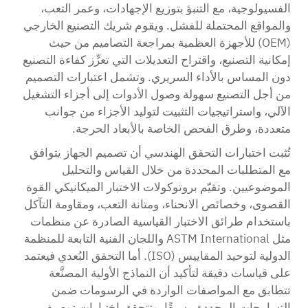
الفسيولوجية، مع التنبؤ بتوزيع الإجهادات، وعمر التعب،
والمواقع المحتملة للفشل. ويقوم شريك التصنيع الخارجي
(OEM) للأجهزة العظمية بمراجعة التصاميم من حيث
إمكانية التصنيع، واقتراح التعديلات التي تعزِّز كفاءة التصنيع
دون المساس بالأداء السريري. وتشمل اعتبارات التصميم
من أجل التصنيع سهولة وصول الأدوات إلى أجزاء التشغيل
الآلي، واستراتيجيات التثبيت لتوليد الأجزاء من جوانب
متعددة، وطرق الفحص الخاصة بالأبعاد الحرجة.
تُثبت اختبارات التحقق الهندسي أن تصميم الجهاز يتوافق
مع المتطلبات المحددة من خلال القياس والتحليل
الموضوعيين. وتقيّم بروتوكولات الاختبار الميكانيكي القوة
القصوى، وخصائص الانحناء، ومتانة التعب، ومقاومة التآكل
باستخدام طرائق الاختبار القياسية الصادرة عن منظمات
مثل ASTM International واللجان الفنية التابعة للمنظمة
الدولية لتوحيد المقاييس (ISO). أما التحقق البُعدي فيعتمد
على قياسات دقيقة لتأكيد أن النماذج الأولية المصنَّعة
تتطابق مع المواصفات الواردة في الرسومات ضمن
التسامحات المحددة مسبقًا. وتتحقق اختبارات توصيف