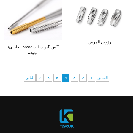
رؤوس الموس
تُبْس (أدوات التhread الداخلي)
مجوفة
السابق
1
2
3
4
5
6
7
التالي