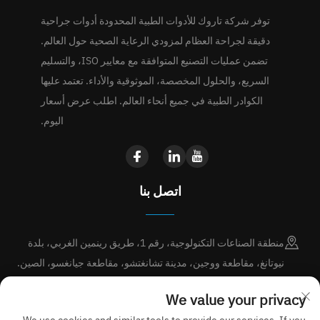
توفر شركة تاروك للأدوات الطبية المحدودة أدوات جراحية
دقيقة لجراحة العظام لمزودي الرعاية الصحية حول العالم.
تضمن عمليات التصنيع المتوافقة مع معايير ISO، والتسليم
السريع، والحلول المخصصة، الموثوقية والأداء. تعتمد عليها
الكوادر الطبية في جميع أنحاء العالم. اطلب عرض أسعار
اليوم.
اتصل بنا
منطقة الصناعات التكنولوجية، رقم 1، طريق رينمين الغربي، بلدة
نيوتانغ، مقاطعة ووجين، مدينة تشانغتشو، مقاطعة جيانغسو، الصين.
+86-15189713338
We value your privacy