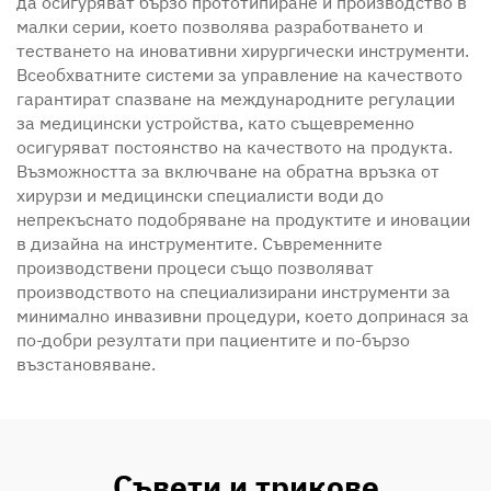
да осигуряват бързо прототипиране и производство в
малки серии, което позволява разработването и
тестването на иновативни хирургически инструменти.
Всеобхватните системи за управление на качеството
гарантират спазване на международните регулации
за медицински устройства, като същевременно
осигуряват постоянство на качеството на продукта.
Възможността за включване на обратна връзка от
хирурзи и медицински специалисти води до
непрекъснато подобряване на продуктите и иновации
в дизайна на инструментите. Съвременните
производствени процеси също позволяват
производството на специализирани инструменти за
минимално инвазивни процедури, което допринася за
по-добри резултати при пациентите и по-бързо
възстановяване.
Съвети и трикове