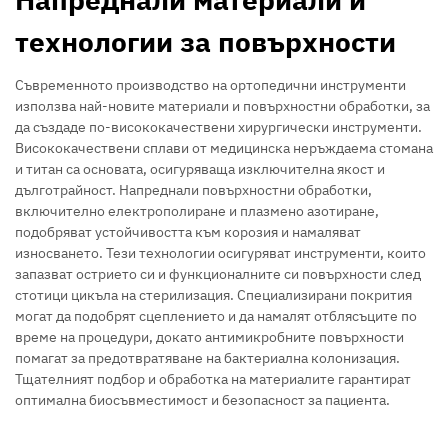
технологии за повърхности
Съвременното производство на ортопедични инструменти
използва най-новите материали и повърхностни обработки, за
да създаде по-висококачествени хирургически инструменти.
Висококачествени сплави от медицинска неръждаема стомана
и титан са основата, осигуряваща изключителна якост и
дълготрайност. Напреднали повърхностни обработки,
включително електрополиране и плазмено азотиране,
подобряват устойчивостта към корозия и намаляват
износването. Тези технологии осигуряват инструменти, които
запазват острието си и функционалните си повърхности след
стотици цикъла на стерилизация. Специализирани покрития
могат да подобрят сцеплението и да намалят отблясъците по
време на процедури, докато антимикробните повърхности
помагат за предотвратяване на бактериална колонизация.
Тщателният подбор и обработка на материалите гарантират
оптимална биосъвместимост и безопасност за пациента.