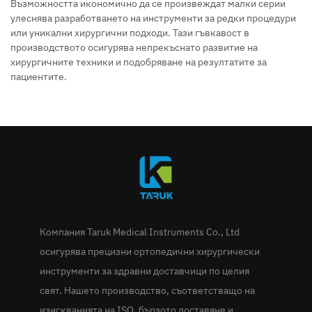
Възможността икономично да се произвеждат малки серии
улеснява разработването на инструменти за редки процедури
или уникални хирургични подходи. Тази гъвкавост в
производството осигурява непрекъснато развитие на
хирургичните техники и подобряване на резултатите за
пациентите.
Компания Taruk Medical Instruments Co., Ltd
осигурява прецизни ортопедични хирургически
инструменти за здравни доставчици по целия
свят. Нашето производство, съответстващо на
изискванията на ISO, бързото доставяне и