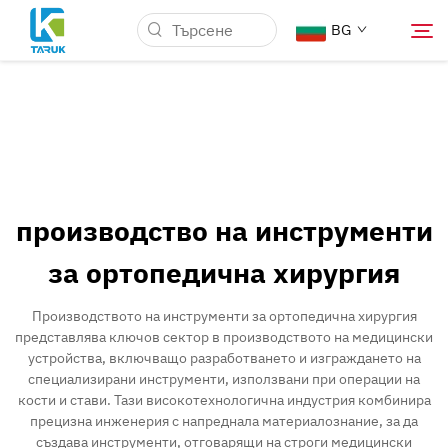
BG
Защо TARUK
Медицински пазари
производство на инструменти
Възможности
за ортопедична хирургия
Новини и Събития
Производството на инструменти за ортопедична хирургия
представлява ключов сектор в производството на медицински
устройства, включващо разработването и изграждането на
За нас
специализирани инструменти, използвани при операции на
кости и стави. Тази високотехнологична индустрия комбинира
прецизна инженерия с напреднала материалознание, за да
Контакт
създава инструменти, отговарящи на строги медицински