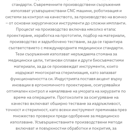
стандарти. Съвременните производствени съоръжения
използват усъвършенствани CNC машини, роботизация и
системи за контрол на качеството, за производство на всичко
– от основни хирургически инструменти до сложни импланти.
Процесът на производство включва няколко етапа:
проектиране, изработка на прототипи, подбор на материали,
производство и задълбочено тестване, за да се гарантира
съответствието с международните медицински стандарти.
Тези съоръжения използват неръждаема стомана за
медицински цели, титанови сплави и други биосъвместими
материали, за да се произвеждат инструменти, които
издържат многократна стерилизация, като запазват
функционалността си. Индустрията поставя акцент върху
иновации в ергономичното проектиране, осигурявайки
оптимален контрол и намаляване на умората на хирурзите по
време на операциите. Протоколите за осигуряване на
качество включват обширно тестване за издръжливост,
точност и стерилност, като всеки инструмент преминава през
множество проверки преди одобрение за медицинско
използване. Усъвършенстваните производствени методи
включват и повърхностни обработки и покрития, за