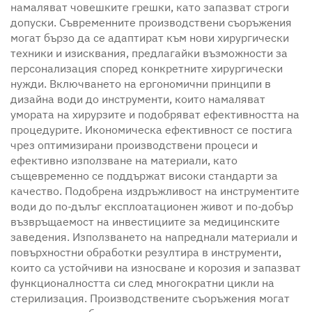
намаляват човешките грешки, като запазват строги
допуски. Съвременните производствени съоръжения
могат бързо да се адаптират към нови хирургически
техники и изисквания, предлагайки възможности за
персонализация според конкретните хирургически
нужди. Включването на ергономични принципи в
дизайна води до инструменти, които намаляват
умората на хирурзите и подобряват ефективността на
процедурите. Икономическа ефективност се постига
чрез оптимизирани производствени процеси и
ефективно използване на материали, като
същевременно се поддържат високи стандарти за
качество. Подобрена издръжливост на инструментите
води до по-дълъг експлоатационен живот и по-добър
възвръщаемост на инвестициите за медицинските
заведения. Използването на напреднали материали и
повърхностни обработки резултира в инструменти,
които са устойчиви на износване и корозия и запазват
функционалността си след многократни цикли на
стерилизация. Производствените съоръжения могат