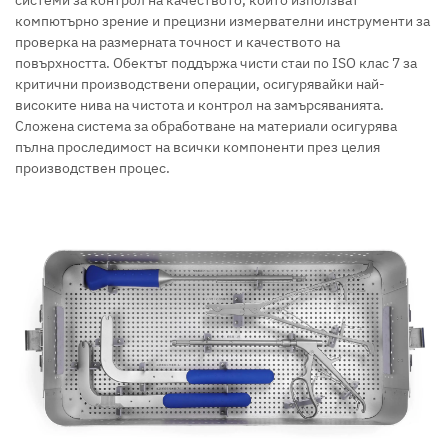
системи за контрол на качеството, които използват
компютърно зрение и прецизни измервателни инструменти за
проверка на размерната точност и качеството на
повърхността. Обектът поддържа чисти стаи по ISO клас 7 за
критични производствени операции, осигурявайки най-
високите нива на чистота и контрол на замърсяванията.
Сложена система за обработване на материали осигурява
пълна проследимост на всички компоненти през целия
производствен процес.