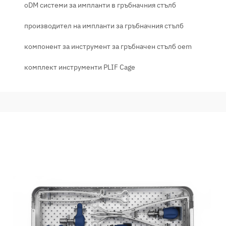
oDM системи за импланти в гръбначния стълб
производител на импланти за гръбначния стълб
компонент за инструмент за гръбначен стълб oem
комплект инструменти PLIF Cage