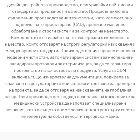
дизайн до крайното производство, осигурявайки най-високи
стандарти за прецизност и качество. Процесът включва
съвременни производствени технологии, като компютърно
подпомогнато проектиране (CAD), прецизно машинно
обработване и строги системи за контрол на качеството.
Компонентите се изработват от материали с медицинско
качество, които отговарят на строги регулаторни изисквания и
международни стандарти. Производственият процес използва
модерни чисти стаи, автоматизирани системи за инспекция и
валидирани протоколи за стерилизация, за да се гарантира
постоянство на качеството на продукта. Услугата ODM
включва също изчерпателна документация, подкрепа за
спазване на регулаторните изисквания и тестване за проверка
на проекта, за да се отговаря на изискванията на глобалния
пазар. Този производствен подход позволява на компаниите за
медицински устройства да използват специализирани
познания, като в същото време запазват контрол върху своята
интелектуална собственост и търговска марка.