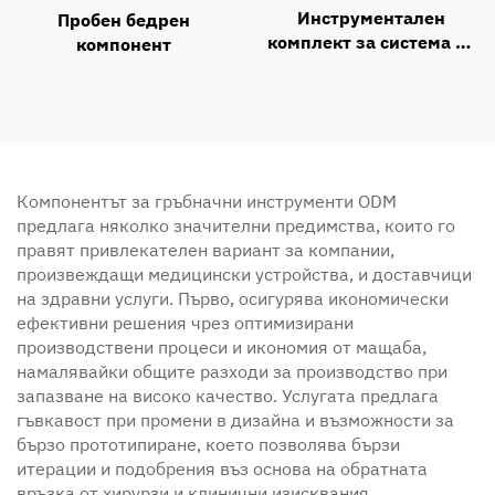
Инструментален
Пробен бедрен
комплект за система за
компонент
предна шийна пластина
(ACP)
Компонентът за гръбначни инструменти ODM
предлага няколко значителни предимства, които го
правят привлекателен вариант за компании,
произвеждащи медицински устройства, и доставчици
на здравни услуги. Първо, осигурява икономически
ефективни решения чрез оптимизирани
производствени процеси и икономия от мащаба,
намалявайки общите разходи за производство при
запазване на високо качество. Услугата предлага
гъвкавост при промени в дизайна и възможности за
бързо прототипиране, което позволява бързи
итерации и подобрения въз основа на обратната
връзка от хирурзи и клинични изисквания.