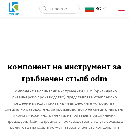
BG
Защо TARUK
Медицински пазари
компонент на инструмент за
Възможности
гръбначен стълб odm
Новини и Събития
Компонент за спинални инструменти ODM (оригинално
дизайнерско производство) представлява комплексно
решение в индустрията на медицинските устройства,
За нас
специално разработено за производството на специализирани
хирургически инструменти, използвани при спинални
процедури. Тази напреднала производствена услуга обхваща
Контакт
целия етап на развитие – от първоначалната концепция и