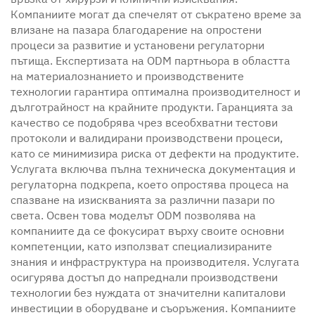
Компаниите могат да спечелят от съкратено време за
влизане на пазара благодарение на опростени
процеси за развитие и установени регулаторни
пътища. Експертизата на ODM партньора в областта
на материалознанието и производствените
технологии гарантира оптимална производителност и
дълготрайност на крайните продукти. Гаранцията за
качество се подобрява чрез всеобхватни тестови
протоколи и валидирани производствени процеси,
като се минимизира риска от дефекти на продуктите.
Услугата включва пълна техническа документация и
регулаторна подкрепа, което опростява процеса на
спазване на изискванията за различни пазари по
света. Освен това моделът ODM позволява на
компаниите да се фокусират върху своите основни
компетенции, като използват специализираните
знания и инфраструктура на производителя. Услугата
осигурява достъп до напреднали производствени
технологии без нуждата от значителни капиталови
инвестиции в оборудване и съоръжения. Компаниите