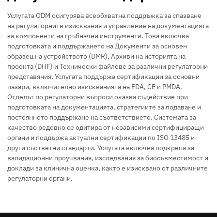
Услугата ODM осигурява всеобхватна поддръжка за спазване
на регулаторните изисквания и управление на документацията
за компоненти на гръбначни инструменти. Това включва
подготовката и поддържането на Документи за основен
образец на устройството (DMR), Архиви на историята на
проекта (DHF) и Технически файлове за различни регулаторни
представяния. Услугата поддържа сертификации за основни
пазари, включително изискванията на FDA, CE и PMDA.
Отделът по регулаторни въпроси оказва съдействие при
подготовката на документацията, стратегиите за подаване и
постоянното поддържане на съответствието. Системата за
качество редовно се одитира от независими сертифициращи
органи и поддържа актуални сертификации по ISO 13485 и
други съответни стандарти. Услугата включва подкрепа за
валидационни проучвания, изследвания за биосъвместимост и
доклади за клинична оценка, както е изисквано от различните
регулаторни органи.