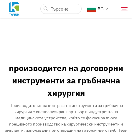
BG
Защо TARUK
Медицински пазари
производител на договорни
Възможности
инструменти за гръбначна
хирургия
Новини и Събития
Производителят на контрактни инструменти за гръбначна
За нас
хирургия е специализиран партньор в индустрията на
медицинските устройства, който се фокусира върху
прецизното производство на хирургически инструменти и
Контакт
импланти, използвани при операции на гръбначния стълб. Тези