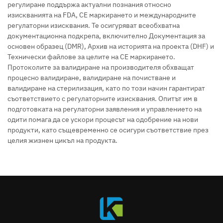
регулиране поддържа актуални познания относно
изискванията на FDA, CE маркирането и международните
регулаторни изисквания. Те осигуряват всеобхватна
документационна подкрепа, включително Документация за
основен образец (DMR), Архив на историята на проекта (DHF) и
Технически файлове за целите на CE маркирането.
Протоколите за валидиране на производителя обхващат
процесно валидиране, валидиране на почистване и
валидиране на стерилизация, като по този начин гарантират
съответствието с регулаторните изисквания. Опитът им в
подготовката на регулаторни заявления и управлението на
одити помага да се ускори процесът на одобрение на нови
продукти, като същевременно се осигури съответствие през
целия жизнен цикъл на продукта.