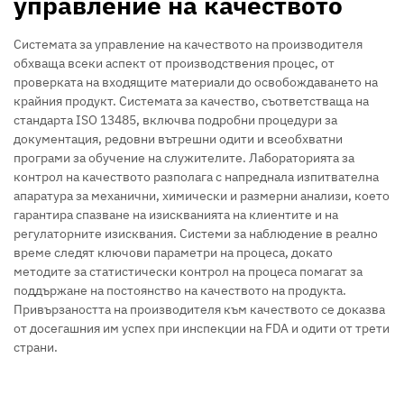
управление на качеството
Системата за управление на качеството на производителя
обхваща всеки аспект от производствения процес, от
проверката на входящите материали до освобождаването на
крайния продукт. Системата за качество, съответстваща на
стандарта ISO 13485, включва подробни процедури за
документация, редовни вътрешни одити и всеобхватни
програми за обучение на служителите. Лабораторията за
контрол на качеството разполага с напреднала изпитвателна
апаратура за механични, химически и размерни анализи, което
гарантира спазване на изискванията на клиентите и на
регулаторните изисквания. Системи за наблюдение в реално
време следят ключови параметри на процеса, докато
методите за статистически контрол на процеса помагат за
поддържане на постоянство на качеството на продукта.
Привързаността на производителя към качеството се доказва
от досегашния им успех при инспекции на FDA и одити от трети
страни.