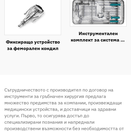
Инструментален
комплект за система за
Фиксиращо устройство
предна шийна
за феморален кондил
интертелна фузия
(ACIF)
Сътрудничеството с производител по договор на
инструменти за гръбначен хирургия предлага
множество предимства за компании, произвеждащи
медицински устройства, и доставчици на здравни
услуги. Първо, то осигурява достъп до
специализирани познания и напреднали
производствени възможности без необходимостта от