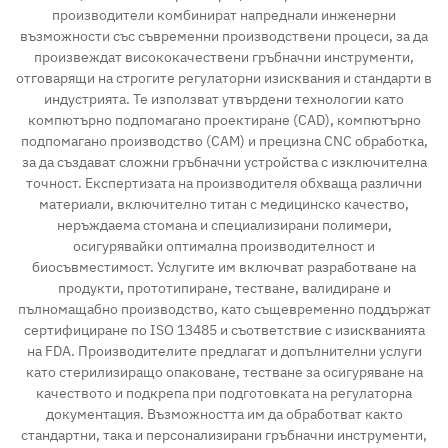
производители комбинират напреднали инженерни
възможности със съвременни производствени процеси, за да
произвеждат висококачествени гръбначни инструменти,
отговарящи на строгите регулаторни изисквания и стандарти в
индустрията. Те използват утвърдени технологии като
компютърно подпомагано проектиране (CAD), компютърно
подпомагано производство (CAM) и прецизна CNC обработка,
за да създават сложни гръбначни устройства с изключителна
точност. Експертизата на производителя обхваща различни
материали, включително титан с медицинско качество,
неръждаема стомана и специализирани полимери,
осигурявайки оптимална производителност и
биосъвместимост. Услугите им включват разработване на
продукти, прототипиране, тестване, валидиране и
пълномащабно производство, като същевременно поддържат
сертифициране по ISO 13485 и съответствие с изискванията
на FDA. Производителите предлагат и допълнителни услуги
като стерилизиращо опаковане, тестване за осигуряване на
качеството и подкрепа при подготовката на регулаторна
документация. Възможността им да обработват както
стандартни, така и персонализирани гръбначни инструменти,