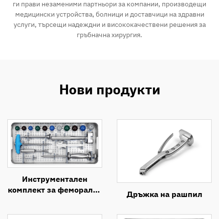
ги прави незаменими партньори за компании, производещи
медицински устройства, болници и доставчици на здравни
услуги, търсещи надеждни и висококачествени решения за
гръбначна хирургия.
Нови продукти
Инструментален
комплект за феморална
Дръжка на рашпил
операция при замяна
на тазобедрената става