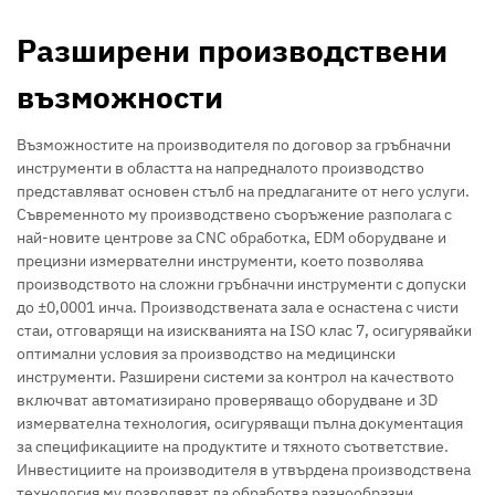
Разширени производствени
възможности
Възможностите на производителя по договор за гръбначни
инструменти в областта на напредналото производство
представляват основен стълб на предлаганите от него услуги.
Съвременното му производствено съоръжение разполага с
най-новите центрове за CNC обработка, EDM оборудване и
прецизни измервателни инструменти, което позволява
производството на сложни гръбначни инструменти с допуски
до ±0,0001 инча. Производствената зала е оснастена с чисти
стаи, отговарящи на изискванията на ISO клас 7, осигурявайки
оптимални условия за производство на медицински
инструменти. Разширени системи за контрол на качеството
включват автоматизирано проверяващо оборудване и 3D
измервателна технология, осигуряващи пълна документация
за спецификациите на продуктите и тяхното съответствие.
Инвестициите на производителя в утвърдена производствена
технология му позволяват да обработва разнообразни