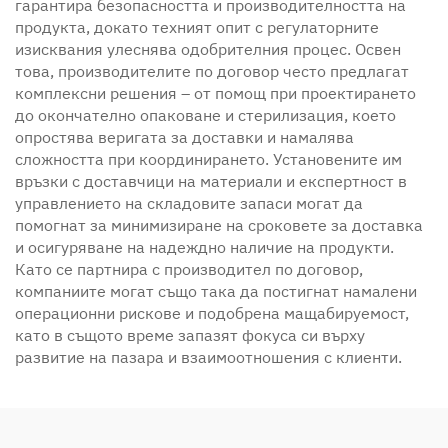
гарантира безопасността и производителността на
продукта, докато техният опит с регулаторните
изисквания улеснява одобрителния процес. Освен
това, производителите по договор често предлагат
комплексни решения – от помощ при проектирането
до окончателно опаковане и стерилизация, което
опростява веригата за доставки и намалява
сложността при координирането. Установените им
връзки с доставчици на материали и експертност в
управлението на складовите запаси могат да
помогнат за минимизиране на сроковете за доставка
и осигуряване на надеждно наличие на продукти.
Като се партнира с производител по договор,
компаниите могат също така да постигнат намалени
операционни рискове и подобрена мащабируемост,
като в същото време запазят фокуса си върху
развитие на пазара и взаимоотношения с клиенти.