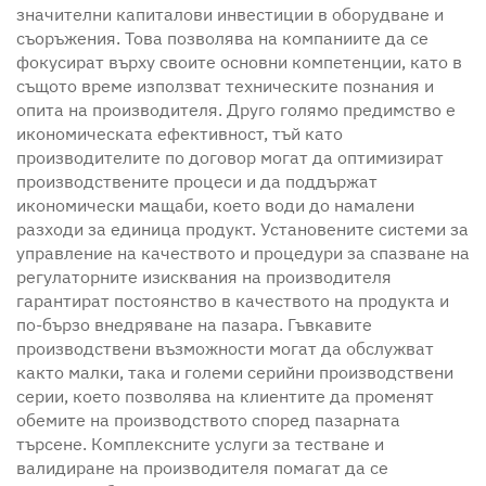
значителни капиталови инвестиции в оборудване и
съоръжения. Това позволява на компаниите да се
фокусират върху своите основни компетенции, като в
същото време използват техническите познания и
опита на производителя. Друго голямо предимство е
икономическата ефективност, тъй като
производителите по договор могат да оптимизират
производствените процеси и да поддържат
икономически мащаби, което води до намалени
разходи за единица продукт. Установените системи за
управление на качеството и процедури за спазване на
регулаторните изисквания на производителя
гарантират постоянство в качеството на продукта и
по-бързо внедряване на пазара. Гъвкавите
производствени възможности могат да обслужват
както малки, така и големи серийни производствени
серии, което позволява на клиентите да променят
обемите на производството според пазарната
търсене. Комплексните услуги за тестване и
валидиране на производителя помагат да се