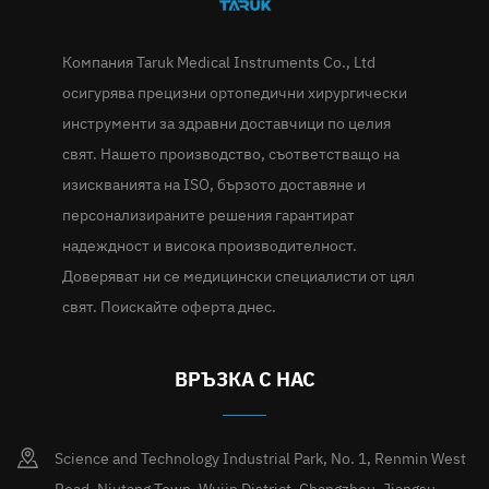
Компания Taruk Medical Instruments Co., Ltd
осигурява прецизни ортопедични хирургически
инструменти за здравни доставчици по целия
свят. Нашето производство, съответстващо на
изискванията на ISO, бързото доставяне и
персонализираните решения гарантират
надеждност и висока производителност.
Доверяват ни се медицински специалисти от цял
свят. Поискайте оферта днес.
ВРЪЗКА С НАС
Science and Technology Industrial Park, No. 1, Renmin West
Road, Niutang Town, Wujin District, Changzhou, Jiangsu