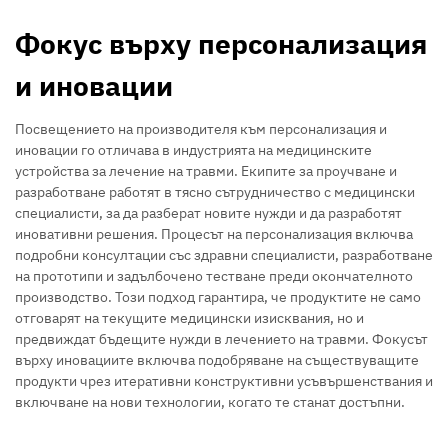
Фокус върху персонализация
и иновации
Посвещението на производителя към персонализация и
иновации го отличава в индустрията на медицинските
устройства за лечение на травми. Екипите за проучване и
разработване работят в тясно сътрудничество с медицински
специалисти, за да разберат новите нужди и да разработят
иновативни решения. Процесът на персонализация включва
подробни консултации със здравни специалисти, разработване
на прототипи и задълбочено тестване преди окончателното
производство. Този подход гарантира, че продуктите не само
отговарят на текущите медицински изисквания, но и
предвиждат бъдещите нужди в лечението на травми. Фокусът
върху иновациите включва подобряване на съществуващите
продукти чрез итеративни конструктивни усъвършенствания и
включване на нови технологии, когато те станат достъпни.