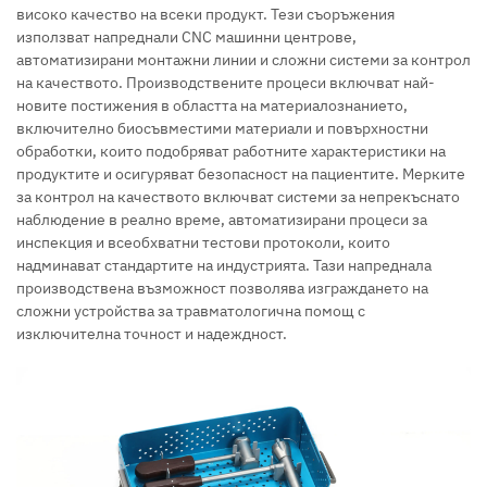
високо качество на всеки продукт. Тези съоръжения
използват напреднали CNC машинни центрове,
автоматизирани монтажни линии и сложни системи за контрол
на качеството. Производствените процеси включват най-
новите постижения в областта на материалознанието,
включително биосъвместими материали и повърхностни
обработки, които подобряват работните характеристики на
продуктите и осигуряват безопасност на пациентите. Мерките
за контрол на качеството включват системи за непрекъснато
наблюдение в реално време, автоматизирани процеси за
инспекция и всеобхватни тестови протоколи, които
надминават стандартите на индустрията. Тази напреднала
производствена възможност позволява изграждането на
сложни устройства за травматологична помощ с
изключителна точност и надеждност.