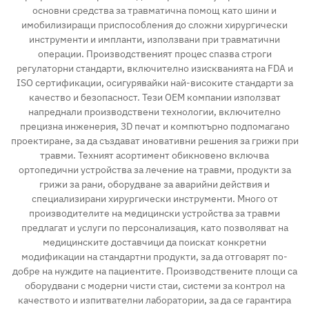
основни средства за травматична помощ като шини и
имобилизиращи приспособления до сложни хирургически
Контакт
инструменти и импланти, използвани при травматични
операции. Производственият процес спазва строги
регулаторни стандарти, включително изискванията на FDA и
ISO сертификации, осигурявайки най-високите стандарти за
качество и безопасност. Тези OEM компании използват
напреднали производствени технологии, включително
прецизна инженерия, 3D печат и компютърно подпомагано
проектиране, за да създават иновативни решения за грижи при
травми. Техният асортимент обикновено включва
ортопедични устройства за лечение на травми, продукти за
грижи за рани, оборудване за аварийни действия и
специализирани хирургически инструменти. Много от
производителите на медицински устройства за травми
предлагат и услуги по персонализация, като позволяват на
медицинските доставчици да поискат конкретни
модификации на стандартни продукти, за да отговарят по-
добре на нуждите на пациентите. Производствените площи са
оборудвани с модерни чисти стаи, системи за контрол на
качеството и изпитвателни лаборатории, за да се гарантира