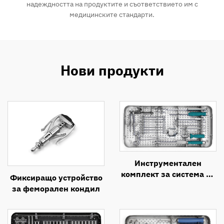
надеждността на продуктите и съответствието им с
медицинските стандарти.
Нови продукти
Инструментален
комплект за система за
Фиксиращо устройство
предна шийна
за феморален кондил
интертелна фузия
(ACIF)