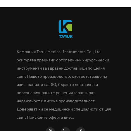
Компания Taruk Medical Instruments Co., Ltd
осигурява прецизни ортопедични хирургически
инструменти за здравни доставчици по целия
свят. Нашето производство, съответстващо на
изискванията на ISO, бързото доставяне и
персонализираните решения гарантират
надеждност и висока производителност.
Доверяват ни се медицински специалисти от цял
свят. Поискайте оферта днес.