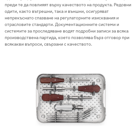
преди те да повлияят върху качеството на продукта. Редовни
одити, както вътрешни, така и външни, осигуряват
непрекъснато спазване на регулаторните изисквания и
отрасловите стандарти. Документационните системи и
системите за проследяване водят подробни записи за всяка
производствена партида, което позволява бърз отговор при
всякакви въпроси, свързани с качеството.