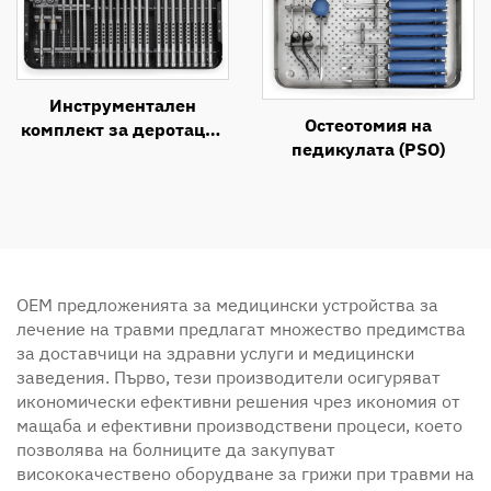
Инструментален
Остеотомия на
комплект за деротация
педикулата (PSO)
на деформиран
прешлен
OEM предложенията за медицински устройства за
лечение на травми предлагат множество предимства
за доставчици на здравни услуги и медицински
заведения. Първо, тези производители осигуряват
икономически ефективни решения чрез икономия от
мащаба и ефективни производствени процеси, което
позволява на болниците да закупуват
висококачествено оборудване за грижи при травми на