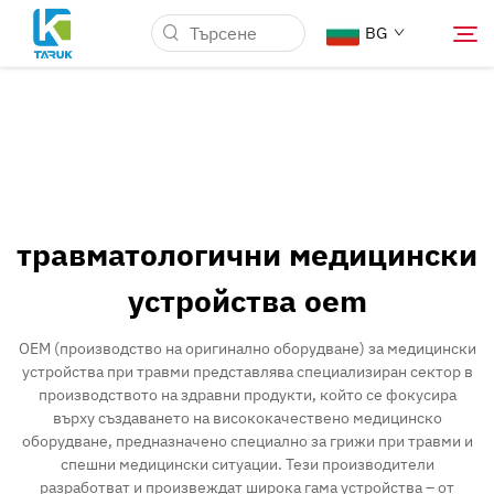
BG
Защо TARUK
Медицински пазари
травматологични медицински
Възможности
устройства oem
Новини и Събития
OEM (производство на оригинално оборудване) за медицински
устройства при травми представлява специализиран сектор в
производството на здравни продукти, който се фокусира
За Нас
върху създаването на висококачествено медицинско
оборудване, предназначено специално за грижи при травми и
спешни медицински ситуации. Тези производители
Блог
разработват и произвеждат широка гама устройства – от