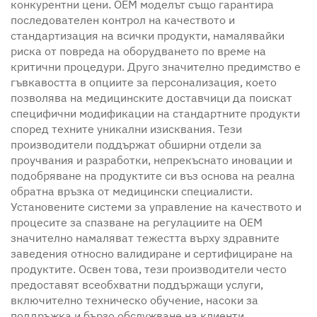
конкурентни цени. OEM моделът също гарантира
последователен контрол на качеството и
стандартизация на всички продукти, намалявайки
риска от повреда на оборудването по време на
критични процедури. Друго значително предимство е
гъвкавостта в опциите за персонализация, което
позволява на медицинските доставчици да поискат
специфични модификации на стандартните продукти
според техните уникални изисквания. Тези
производители поддържат обширни отдели за
проучвания и разработки, непрекъснато иновации и
подобряване на продуктите си въз основа на реална
обратна връзка от медицински специалисти.
Установените системи за управление на качеството и
процесите за спазване на регулациите на OEM
значително намаляват тежестта върху здравните
заведения относно валидиране и сертифициране на
продуктите. Освен това, тези производители често
предоставят всеобхватни поддържащи услуги,
включително техническо обучение, насоки за
поддръжка и бързо обслужване на клиенти.