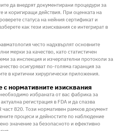
лите да внедрят документирани процедури за
те и коригиращи действия. При оценката на
оверете статуса на нейния сертификат и
азберете как тези изисквания се интегрират в
равматология често надхвърлят основните
лни мерки за качество, като статистичен
еми за инспекция и изчерпателни протоколи за
ачество осигуряват по-голяма гаранция за
ите в критични хирургически приложения.
е с нормативните изисквания
 необходимо избраната от вас фабрика за
актуална регистрация в FDA и да спазва
R част 820. Този нормативен рамков документ
вените процеси и дейностите по наблюдение
вено значение за безопасното и ефективно