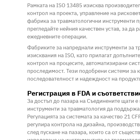
Рамката на ISO 13485 изисква производите
контрол на проекта, управление на рискове
фабрика за травматологични инструменти пр
прегледайте нейния качествен устав, за да р
ежедневните операции.
Фабриките за напреднали инструменти за т
изисквания на ISO, като прилагат допълните
контрол на процесите, автоматизирани сист
проследимост. Тези подобрени системи за к
последователност и надеждност на продукт
Регистрация в FDA и съответстви
За достъп до пазара на Съединените щати е
инструменти за травматология да поддържа 
Регулацията за системата за качество 21 CF
регулира контрола на дизайна, производст
след пускане на пазара, които са от същест