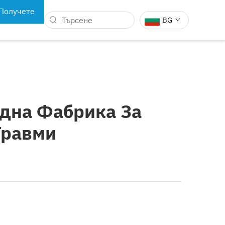
Получете
BG
оферта
 НА
ЗЪБНИ ИНСТРУМЕНТИ
КИ РОБОТИ
ждна Фабрика За
Травми