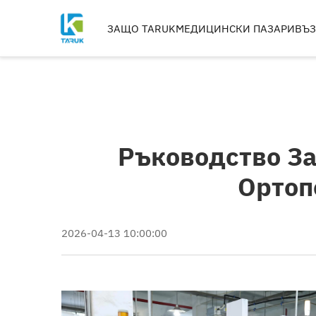
ЗАЩО TARUK
МЕДИЦИНСКИ ПАЗАРИ
ВЪ
ОРТОПЕДИЧНИ
ИНСТРУМЕНТИ
ТРАВМА И КРАЙНИЦИ
ГРЪБНАК
Ръководство За
ТАЗОБЕДРЕНИ СТАВИ
КОЛЕНЕ
Ортоп
РЕЗЦИ, МЕТЧИЦИ И СВ
ИМПЛАНТИ МАШИН
2026-04-13 10:00:00