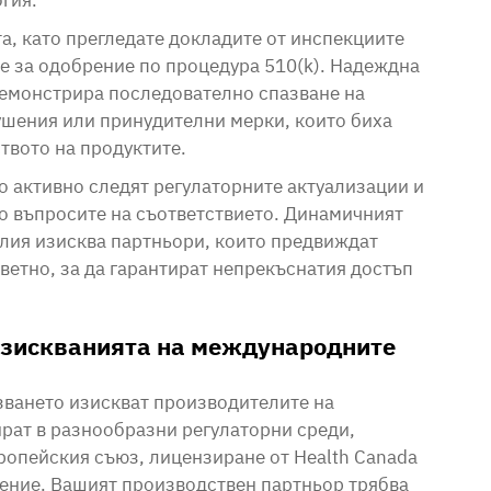
гия.
а, като прегледате докладите от инспекциите
е за одобрение по процедура 510(k). Надеждна
емонстрира последователно спазване на
ушения или принудителни мерки, които биха
твото на продуктите.
 активно следят регулаторните актуализации и
о въпросите на съответствието. Динамичният
елия изисква партньори, които предвиждат
ветно, за да гарантират непрекъснатия достъп
изискванията на международните
зването изискват производителите на
ират в разнообразни регулаторни среди,
ропейския съюз, лицензиране от Health Canada
ение. Вашият производствен партньор трябва