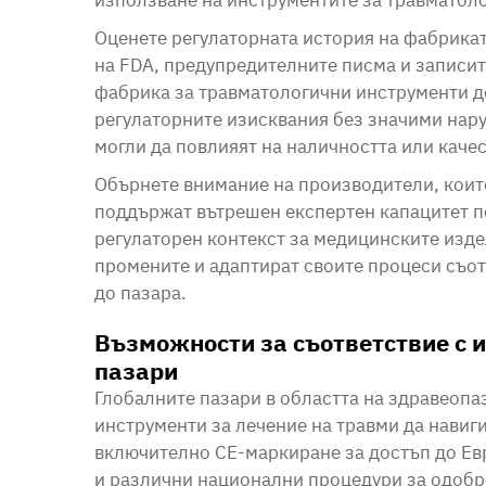
използване на инструментите за травматоло
Оценете регулаторната история на фабрикат
на FDA, предупредителните писма и записит
фабрика за травматологични инструменти д
регулаторните изисквания без значими нар
могли да повлияят на наличността или качес
Обърнете внимание на производители, които
поддържат вътрешен експертен капацитет п
регулаторен контекст за медицинските изд
промените и адаптират своите процеси съот
до пазара.
Възможности за съответствие с 
пазари
Глобалните пазари в областта на здравеопа
инструменти за лечение на травми да навиг
включително CE-маркиране за достъп до Ев
и различни национални процедури за одобр