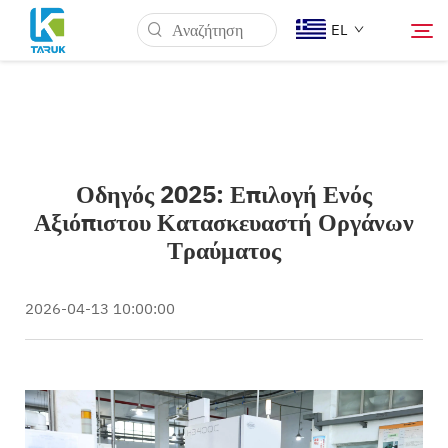
EL
Γιατί TARUK
Οδηγός 2025: Επιλογή Ενός
Ιατρικές Αγορές
Αξιόπιστου Κατασκευαστή Οργάνων
Τραύματος
Δυνατότητες
2026-04-13 10:00:00
Νέα & Γεγονότα
Ποιοι Είμαστε
Μπλογκ