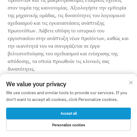
προϊόντων και τις μακροπρόθεσμες εταιρικές σχέσεις
στον τομέα της καινοτομίας. Αξιολογήστε την εμπειρία
της μηχανικής ομάδας, τις δυνατότητες του λογισμικού
σχεδιασμού και τις εγκαταστάσεις ανάπτυξης
πρωτοτύπων. Λάβετε υπόψη το ιστορικό του
εργοστασίου στην ανάπτυξη νέων προϊόντων, καθώς και
την ικανότητά του να συνεργάζεται σε έργα
βελτιστοποίησης του σχεδιασμού και ενίσχυσης της
απόδοσης, τα οποία προωθούν τις κλινικές σας
δυνατότητες.
We value your privacy
Προηγούμενο :
Επιλογή του καλύτερου OEM εταίρου για πλάκες και βίδες οστών τραύματος
We use cookies and similar tools to provide our services. If you
don't want to accept all cookies, click Personalize cookies.
Επόμενο :
Πώς να συνεργαστείτε με έναν κορυφαίο κατασκευαστή οργάνων τραύματος
Accept all
Personalize cookies
ΗΛΕΚΤΡΟΝΙΚΌ
ΑΡΧΙΚΗ ΣΕΛΙΔΑ
ΠΡΟΪΌΝΤΑ
ΤΗΛ.
ΤΑΧΥΔΡΟΜΕΊΟ