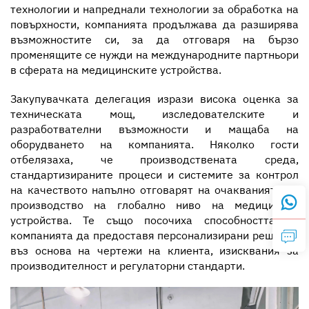
технологии и напреднали технологии за обработка на
повърхности, компанията продължава да разширява
възможностите си, за да отговаря на бързо
променящите се нужди на международните партньори
в сферата на медицинските устройства.
Закупувачката делегация изрази висока оценка за
техническата мощ, изследователските и
разработвателни възможности и мащаба на
оборудването на компанията. Няколко гости
отбелязаха, че производствената среда,
стандартизираните процеси и системите за контрол
на качеството напълно отговарят на очакванията за
производство на глобално ниво на медицински
устройства. Те също посочиха способността на
компанията да предоставя персонализирани решения
въз основа на чертежи на клиента, изисквания за
производителност и регулаторни стандарти.