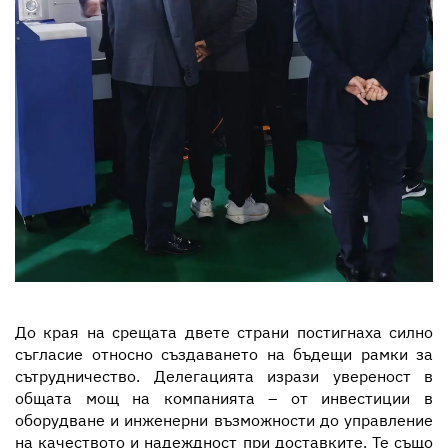
До края на срещата двете страни постигнаха силно
съгласие относно създаването на бъдещи рамки за
сътрудничество. Делегацията изрази увереност в
общата мощ на компанията – от инвестиции в
оборудване и инженерни възможности до управление
на качеството и надеждност при доставките. Те също