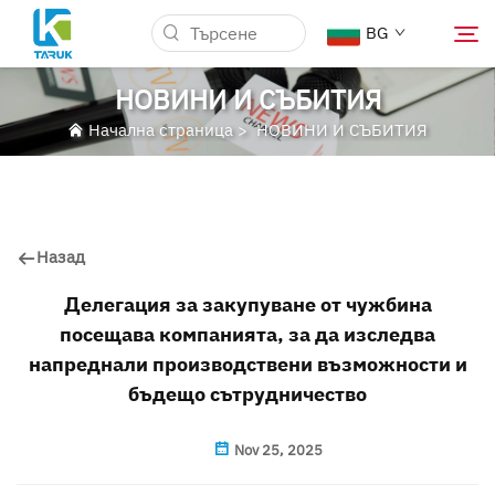
BG
НОВИНИ И СЪБИТИЯ
Начална страница
>
НОВИНИ И СЪБИТИЯ
Защо TARUK
Медицински пазари
Назад
Възможности
Делегация за закупуване от чужбина
посещава компанията, за да изследва
Новини и Събития
напреднали производствени възможности и
бъдещо сътрудничество
За Нас
Nov 25, 2025
Блог