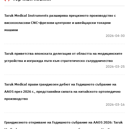
Taruk Medical Instruments разширява прецизното производство с
висококласови CNC-фрезови центрове и швейцарски токарни
машини
2026-04-30
Taruk приветства японската делегация от областта на медицинските
устройства и изгражда пътя към стратегическо сътрудничество
2026-03-25
Taruk Medical прави грандиозен дебют на Годишното събрание на
AAOS през 2026 г., представяйки силата на китайското ортопедично
производство
2026-03-16
Грандиозното откриване на Годишното събрание на AAOS 2026: Taruk