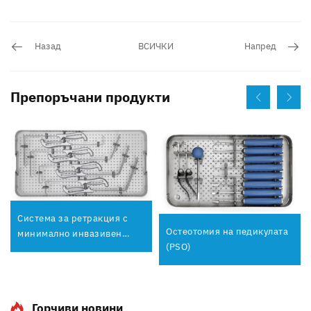
Назад
ВСИЧКИ
Напред
Препоръчани продукти
Система за ретракция с
Остеотомия на педикулата
минимално инвазивен
(PSO)
латерален антериорен
достъп
Горчиви новини