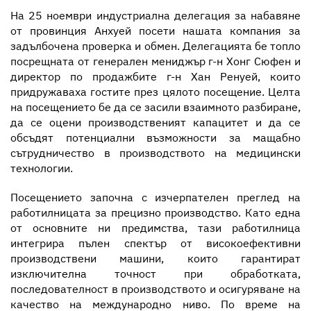
На 25 ноември индустриална делегация за набавяне
от провинция Анхуей посети нашата компания за
Контакт
задълбочена проверка и обмен. Делегацията бе топло
посрещната от генерален мениджър г-н Хонг Сюфен и
директор по продажбите г-н Хан Ренуей, които
придружаваха гостите през цялото посещение. Целта
на посещението бе да се засили взаимното разбиране,
да се оцени производственият капацитет и да се
обсъдят потенциални възможности за мащабно
сътрудничество в производството на медицински
технологии.
Посещението започна с изчерпателен преглед на
работилницата за прецизно производство. Като една
от основните ни предимства, тази работилница
интегрира пълен спектър от високоефективни
производствени машини, които гарантират
изключителна точност при обработката,
последователност в производството и осигуряване на
качество на международно ниво. По време на