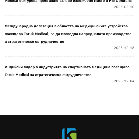
Medical осигурява престижно ъглово изложбено място в Ню Орлиънс
2026-02-10
Международна делегация в областта на медицинските устройства
посещава Taruk Medical, за да изследва напредналото производство
и стратегическо сътрудничество
2025-12-18
Индийски лидер в индустрията на спортивната медицина посещава
Taruk Medical за стратегическо сътрудничество
2025-12-04