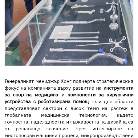
Генералният мениджър Хонг подчерта стратегическия
фокус на компанията върху развитие на
инструменти
за спортна медицина
и
компоненти за хирургични
устройства с роботизирана помощ
тези две области
представляват сектори с висок темп на растеж в
глобалната медицинска технология, където
точността, надеждността и гъвкавостта на дизайна са
от решаващо значение. Чрез интегриране на
многопосови машинни процеси, микропроизводствени