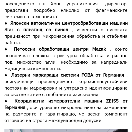
посещението г-н Хонг, управителният директор,
представи подробно няколко от флагманските
системи на компанията:
●
Японски автоматични центрообработващи машини
Star с плъзгащ се пинол
, известни с високата
прецизност при микронасечна обработка и стабилна
работа.
●
Петоосни обработващи центри Mazak
, които
позволяват сложна структурна обработка и рязане
под множество ъгли, необходимо за напреднали
медицински компоненти.
●
Лазерни маркиращи системи FOBA от Германия
,
осигуряващи проследяемост, корозионноустойчиви
постоянни маркировки и ултраясно идентифициране
за съответствие с глобалните изисквания.
●
Координатни измервателни машини ZEISS от
Германия
, осигуряващо микронно ниво на измерване
на размерите и гарантиращо, че всеки компонент
отговаря на строги международни допуски.