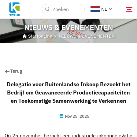
NL
NIEUWS & EVENEMENTEN
Startpagina
>
NIEUWS & EVENEMENTEN
Waarom TARUK
Medische markten
Terug
Mogelijkheden
Delegatie voor Buitenlandse Inkoop Bezoekt het
Bedrijf om Geavanceerde Productiecapaciteiten
Nieuws & Evenementen
en Toekomstige Samenwerking te Verkennen
Over Ons
Nov 25, 2025
Blog
Op 25 november bezocht een industriele inkoopdelegatie