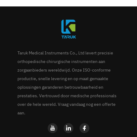
Taruk Medical Instruments Co., Ltd levert precisie
orthopedische chirurgische instrumenten aan
zorgaanbieders wereldwijd. Onze ISO-conforme
productie, snelle levering en op maat gemaakte
oplossingen garanderen betrouwbaarheid en
prestaties. Vertrouwd door medische professionals
over de hele wereld. Vraag vandaag nog een offerte
aan.