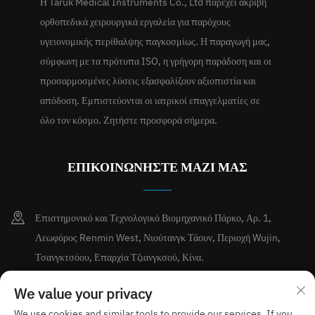
Η Taruk Medical Instruments Co., Ltd παρέχει ακριβή
ορθοπεδικά χειρουργικά εργαλεία για παρόχους
υγειονομικής περίθαλψης παγκοσμίως. Η παραγωγή μας,
σύμφωνη με τα πρότυπα ISO, η γρήγορη παράδοση και οι
προσαρμοσμένες λύσεις εξασφαλίζουν αξιοπιστία και
απόδοση. Εμπιστεύονται οι ιατρικοί επαγγελματίες σε
όλο τον κόσμο. Ζητήστε προσφορά σήμερα.
ΕΠΙΚΟΙΝΩΝΗΣΤΕ ΜΑΖΙ ΜΑΣ
Επιστημονικό και Τεχνολογικό Βιομηχανικό Πάρκο, Αρ. 1,
Λεωφόρος Renmin West, Νιούτανγκ Τάουν, Περιοχή Wujin,
Τσανγκτσόου, Επαρχία Τζιανγκσού, Κίνα.
+86-15189713338
We value your privacy
We use cookies and similar tools to provide our services. If you