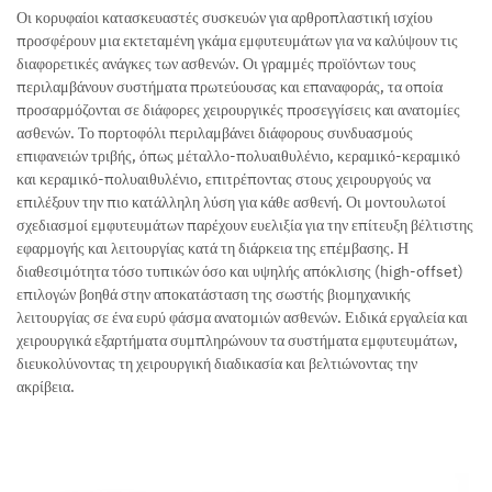
Οι κορυφαίοι κατασκευαστές συσκευών για αρθροπλαστική ισχίου
προσφέρουν μια εκτεταμένη γκάμα εμφυτευμάτων για να καλύψουν τις
διαφορετικές ανάγκες των ασθενών. Οι γραμμές προϊόντων τους
περιλαμβάνουν συστήματα πρωτεύουσας και επαναφοράς, τα οποία
προσαρμόζονται σε διάφορες χειρουργικές προσεγγίσεις και ανατομίες
ασθενών. Το πορτοφόλι περιλαμβάνει διάφορους συνδυασμούς
επιφανειών τριβής, όπως μέταλλο-πολυαιθυλένιο, κεραμικό-κεραμικό
και κεραμικό-πολυαιθυλένιο, επιτρέποντας στους χειρουργούς να
επιλέξουν την πιο κατάλληλη λύση για κάθε ασθενή. Οι μοντουλωτοί
σχεδιασμοί εμφυτευμάτων παρέχουν ευελιξία για την επίτευξη βέλτιστης
εφαρμογής και λειτουργίας κατά τη διάρκεια της επέμβασης. Η
διαθεσιμότητα τόσο τυπικών όσο και υψηλής απόκλισης (high-offset)
επιλογών βοηθά στην αποκατάσταση της σωστής βιομηχανικής
λειτουργίας σε ένα ευρύ φάσμα ανατομιών ασθενών. Ειδικά εργαλεία και
χειρουργικά εξαρτήματα συμπληρώνουν τα συστήματα εμφυτευμάτων,
διευκολύνοντας τη χειρουργική διαδικασία και βελτιώνοντας την
ακρίβεια.