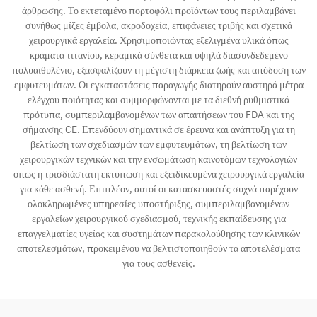
άρθρωσης. Το εκτεταμένο πορτοφόλι προϊόντων τους περιλαμβάνει
συνήθως μίζες έμβολα, ακροδοχεία, επιφάνειες τριβής και σχετικά
χειρουργικά εργαλεία. Χρησιμοποιώντας εξελιγμένα υλικά όπως
κράματα τιτανίου, κεραμικά σύνθετα και υψηλά διασυνδεδεμένο
πολυαιθυλένιο, εξασφαλίζουν τη μέγιστη διάρκεια ζωής και απόδοση των
εμφυτευμάτων. Οι εγκαταστάσεις παραγωγής διατηρούν αυστηρά μέτρα
ελέγχου ποιότητας και συμμορφώνονται με τα διεθνή ρυθμιστικά
πρότυπα, συμπεριλαμβανομένων των απαιτήσεων του FDA και της
σήμανσης CE. Επενδύουν σημαντικά σε έρευνα και ανάπτυξη για τη
βελτίωση των σχεδιασμών των εμφυτευμάτων, τη βελτίωση των
χειρουργικών τεχνικών και την ενσωμάτωση καινοτόμων τεχνολογιών
όπως η τρισδιάστατη εκτύπωση και εξειδικευμένα χειρουργικά εργαλεία
για κάθε ασθενή. Επιπλέον, αυτοί οι κατασκευαστές συχνά παρέχουν
ολοκληρωμένες υπηρεσίες υποστήριξης, συμπεριλαμβανομένων
εργαλείων χειρουργικού σχεδιασμού, τεχνικής εκπαίδευσης για
επαγγελματίες υγείας και συστημάτων παρακολούθησης των κλινικών
αποτελεσμάτων, προκειμένου να βελτιστοποιηθούν τα αποτελέσματα
για τους ασθενείς.